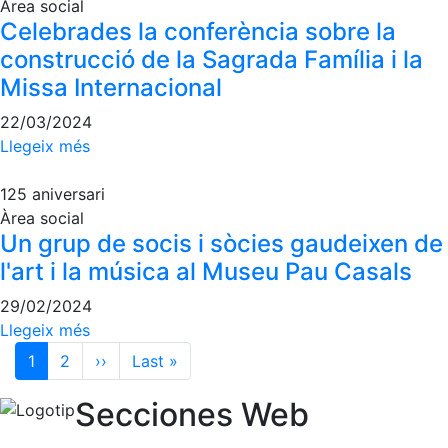
Àrea social
Celebrades la conferència sobre la
construcció de la Sagrada Família i la
Missa Internacional
22/03/2024
Llegeix més
125 aniversari
Àrea social
Un grup de socis i sòcies gaudeixen de
l'art i la música al Museu Pau Casals
29/02/2024
Llegeix més
Paginació
1
2
››
Pàgina següent
Last »
Última pàgina
Secciones Web