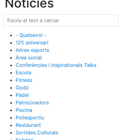
Notícies
Cronologia
Presidents
Organització
- Qualsevol -
Junta directiva
125 aniversari
Comissions i comités
Altres esports
Àrea social
Estructura executiva
Conferències i Inspirationals Talks
Fundació
Escola
Fitness
Serveis
Godó
Instal·lacions
Pàdel
Preguntes Freqüents (FAQs)
Patrocinadors
Piscina
Treballa amb nosaltres
Poliesportiu
Restaurant
Àrea esportiva
Sortides Culturals
Tennis