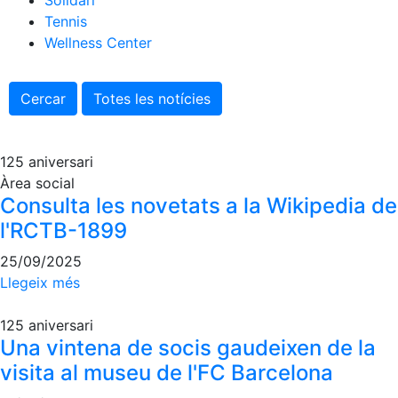
Solidari
Tennis
Escola de tennis
Wellness Center
Next Gen
Palmarès equips
Cercar
Totes les notícies
Llegendes
Jugadors professionals
125 aniversari
Competicions
Àrea social
Campionat Social de Tennis
Consulta les novetats a la Wikipedia de
Quadres de Joc
l'RCTB-1899
Quadre d'Honor
25/09/2025
Històric del Campionat Social
Llegeix més
Fotos
125 aniversari
Normativa
Una vintena de socis gaudeixen de la
visita al museu de l'FC Barcelona
Pàdel