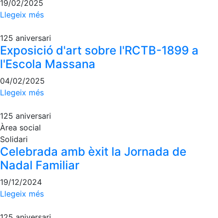
19/02/2025
Escola de Pàdel
Llegeix més
Campionat Social Pàdel
125 aniversari
Quadres de joc
Exposició d'art sobre l'RCTB-1899 a
Quadre d'Honor
l'Escola Massana
Històric del Campionat Social
04/02/2025
Normativa
Llegeix més
Altres esports
125 aniversari
Àrea social
Àrea social
Solidari
Celebrada amb èxit la Jornada de
Activitats Socials
Nadal Familiar
Sortides culturals
19/12/2024
Conferències i Inspirational Talks
Llegeix més
Calendari d'Activitats Socials
125 aniversari