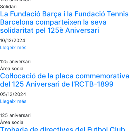
Jocs de taula
Solidari
Penyes del Club
La Fundació Barça i la Fundació Tennis
Barcelona comparteixen la seva
Wellness Center
Restaurants
solidaritat pel 125è Aniversari
Servei de fisiosalut
Restaurant
10/12/2024
Entrenaments personals
L'Snack
Llegeix més
Activitats dirigides
Casa Arilla
125 aniversari
Piscina
Chill Out
Àrea social
Normativa
Bar Piscina
Col·locació de la placa commemorativa
del 125 Aniversari de l'RCTB-1899
Patrocini
Notícies
05/12/2024
Patrocinadors
Llegeix més
Avantatges socials
Publicitat a la Revista
125 aniversari
Àrea social
Vols ser Patrocinador del Club?
Trobada de directives del Futbol Club