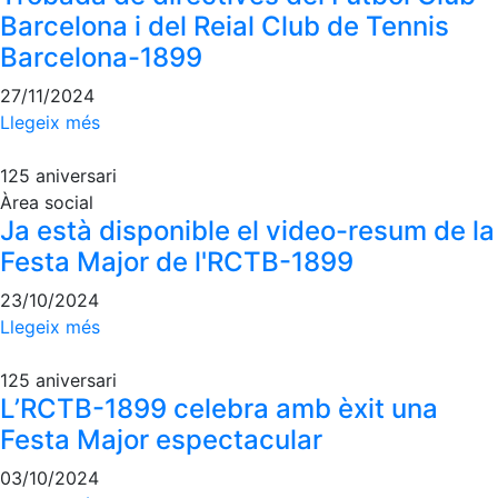
Barcelona i del Reial Club de Tennis
Inscripcions
El Godó del Soci/a
Barcelona-1899
27/11/2024
Llegeix més
125 aniversari
Àrea social
Ja està disponible el video-resum de la
Festa Major de l'RCTB-1899
23/10/2024
Llegeix més
125 aniversari
L’RCTB-1899 celebra amb èxit una
Festa Major espectacular
03/10/2024