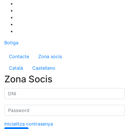
Vés
al
contingut
Botiga
Menú del compte d'usuari
Contacte
Zona socis
Català
Castellano
Zona Socis
Inicialitza contrasenya