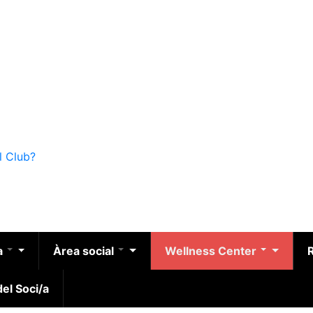
l Club?
a
Àrea social
Wellness Center
el Soci/a