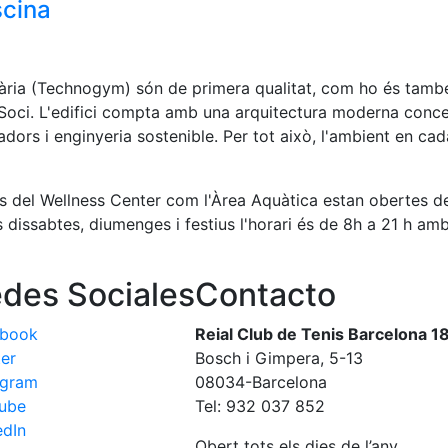
scina
nària (Technogym) són de primera qualitat, com ho és també
al Soci. L'edifici compta amb una arquitectura moderna conc
ovadors i enginyeria sostenible. Per tot això, l'ambient en ca
es del Wellness Center com l'Àrea Aquàtica estan obertes d
 dissabtes, diumenges i festius l'horari és de 8h a 21 h amb
des Sociales
Contacto
ebook
Reial Club de Tenis Barcelona 1
ter
Bosch i Gimpera, 5-13
agram
08034-Barcelona
ube
Tel: 932 037 852
edIn
Obert tots els dies de l’any.