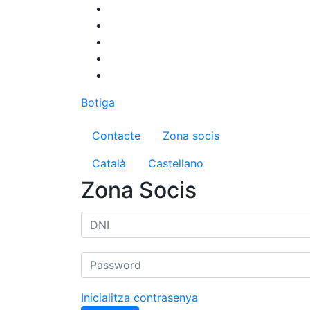
Vés
al
contingut
Botiga
Menú del compte d'us
Contacte
Zona socis
Català
Castellano
Zona Socis
Inicialitza contrasenya