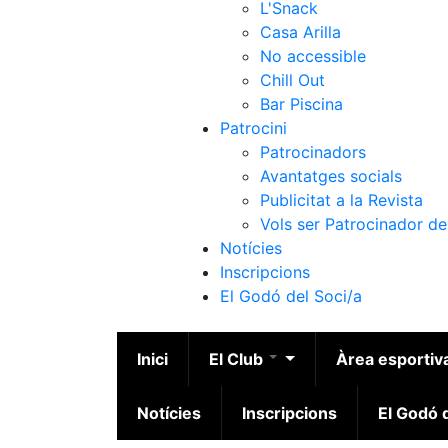
L'Snack
Casa Arilla
No accessible
Chill Out
Bar Piscina
Patrocini
Patrocinadors
Avantatges socials
Publicitat a la Revista
Vols ser Patrocinador de
Notícies
Inscripcions
El Godó del Soci/a
Inici
El Club
Àrea esportiv
Notícies
Inscripcions
El Godó d