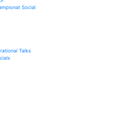
or
Campionat Social
rational Talks
cials