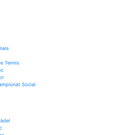
nals
e Tennis
oc
or
Campionat Social
Pàdel
c