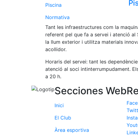
Pi
Piscina
Normativa
Tant les infraestructures com la maqui
referent pel que fa a servei i atenció 
la llum exterior i utilitza materials inn
acollidor.
Horaris del servei: tant les dependènci
atenció al soci intinterrumpudament. Els
a 20 h.
Secciones Web
Re
Fac
Inici
Twit
El Club
Inst
Yout
Àrea esportiva
Link