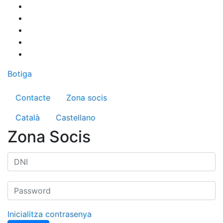
Vés
al
contingut
Botiga
Menú del compte d'usuari
Contacte
Zona socis
Català
Castellano
Zona Socis
Inicialitza contrasenya