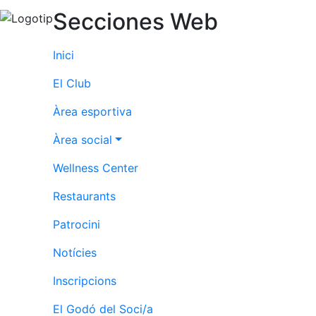
Serveis
Secciones Web
Instal·lacions
Preguntes
Inici
Freqüents
(FAQs)
El Club
Treballa amb
nosaltres
Àrea esportiva
Àrea social
Àrea esportiva
Wellness Center
Tennis
Restaurants
Escola de
tennis
Patrocini
Next Gen
Notícies
Palmarès
equips
Inscripcions
Llegendes
El Godó del Soci/a
Jugadors