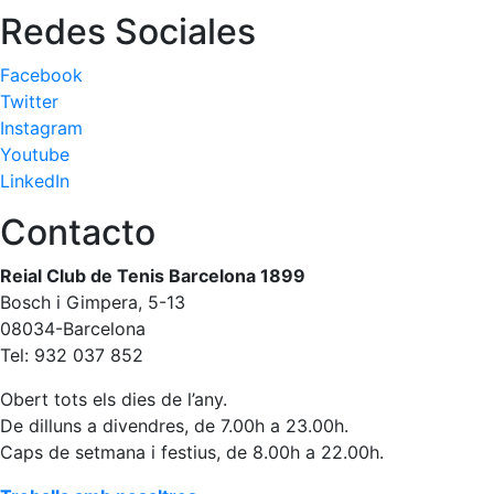
professionals
Redes Sociales
Competicions
Facebook
Campionat
Twitter
Social de
Instagram
Tennis
Youtube
Quadres
LinkedIn
de Joc
Contacto
Quadre
d'Honor
Reial Club de Tenis Barcelona 1899
Històric
Bosch i Gimpera, 5-13
del
Campionat
08034-Barcelona
Social
Tel: 932 037 852
Fotos
Obert tots els dies de l’any.
De dilluns a divendres, de 7.00h a 23.00h.
Normativa
Caps de setmana i festius, de 8.00h a 22.00h.
Pàdel