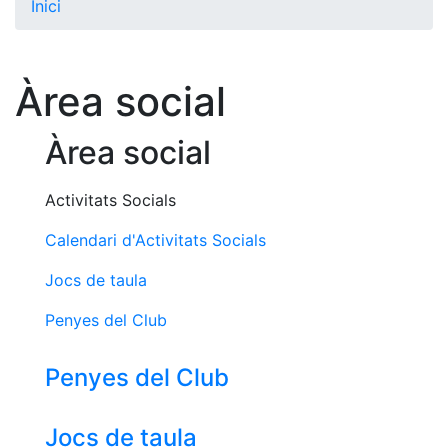
Inici
El Club
Història
Àrea social
La nostra
història
Àrea social
Cronologia
Presidents
Activitats Socials
Organització
Calendari d'Activitats Socials
Junta
directiva
Jocs de taula
Comissions
Penyes del Club
i comités
Estructura
Penyes del Club
executiva
Fundació
Jocs de taula