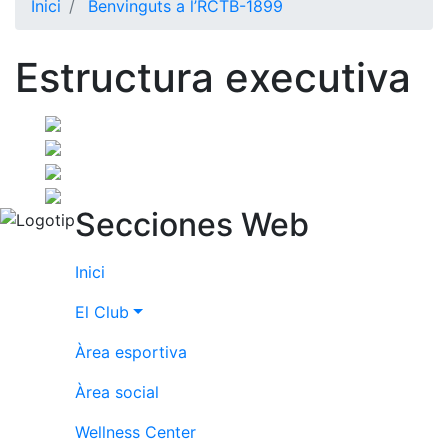
Inici
Benvinguts a l’RCTB-1899
El Club
Estructura executiva
Història
La nostra
història
Cronologia
Presidents
Secciones Web
Organització
Junta
Inici
directiva
Comissions
El Club
i comités
Àrea esportiva
Estructura
executiva
Àrea social
Fundació
Wellness Center