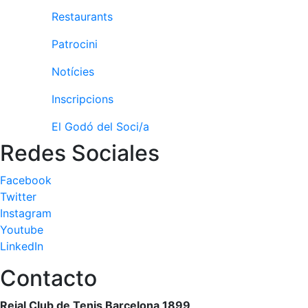
Serveis
Restaurants
Instal·lacions
Patrocini
Preguntes
Freqüents
Notícies
(FAQs)
Treballa amb
Inscripcions
nosaltres
El Godó del Soci/a
Àrea esportiva
Redes Sociales
Tennis
Facebook
Escola de
Twitter
tennis
Instagram
Next Gen
Youtube
LinkedIn
Palmarès
equips
Contacto
Llegendes
Jugadors
Reial Club de Tenis Barcelona 1899