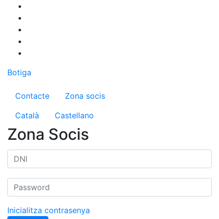
Vés
al
contingut
Botiga
Menú del compte d'usuari
Contacte
Zona socis
Català
Castellano
Zona Socis
Inicialitza contrasenya