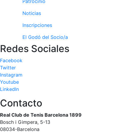
Patrocinio
Escuela de tenis
Noticias
Next Gen
Inscripciones
Palmarés equipos
Leyendas
El Godó del Socio/a
Redes Sociales
Jugadores profesionales
Competiciones
Facebook
Campeonato Social de Tenis
Twitter
Instagram
Cuadros de Juego
Youtube
Cuadro de Honor
LinkedIn
Histórico del Campeonato Social
Contacto
Fotos
Real Club de Tenis Barcelona 1899
Normativa
Bosch i Gimpera, 5-13
Pádel
08034-Barcelona