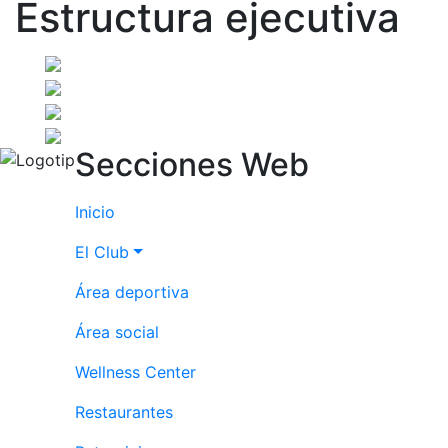
Estructura ejecutiva
Cronología
Presidentes
Organización
Junta directiva
Secciones Web
Comisiones y comités
Estructura ejecutiva
Inicio
Fundación
El Club
Servicios
Área deportiva
Instalaciones
Preguntas Frecuentes (FAQs)
Área social
Trabaja con nosotros
Wellness Center
Área deportiva
Restaurantes
Tenis