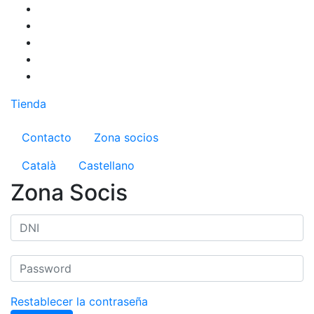
Pasar
al
contenido
principal
Tienda
Menú del compte d'usuari
Contacto
Zona socios
Català
Castellano
Zona Socis
Restablecer la contraseña