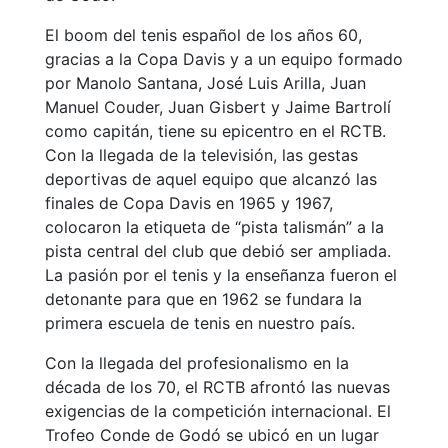
Publicidad en
El boom del tenis español de los años 60,
la Revista
gracias a la Copa Davis y a un equipo formado
Ventajas
por Manolo Santana, José Luis Arilla, Juan
sociales
Manuel Couder, Juan Gisbert y Jaime Bartrolí
¿Quieres ser
como capitán, tiene su epicentro en el RCTB.
Patrocinador
Con la llegada de la televisión, las gestas
del Club?
deportivas de aquel equipo que alcanzó las
finales de Copa Davis en 1965 y 1967,
Noticias
colocaron la etiqueta de “pista talismán” a la
Inscripciones
pista central del club que debió ser ampliada.
La pasión por el tenis y la enseñanza fueron el
El Godó
detonante para que en 1962 se fundara la
del
primera escuela de tenis en nuestro país.
Socio/a
Con la llegada del profesionalismo en la
década de los 70, el RCTB afrontó las nuevas
exigencias de la competición internacional. El
Trofeo Conde de Godó se ubicó en un lugar