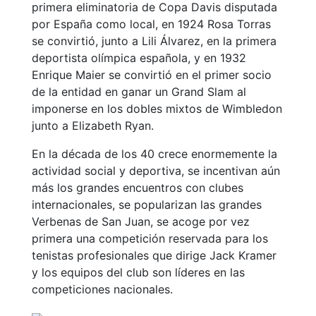
primera eliminatoria de Copa Davis disputada
culturales
por España como local, en 1924 Rosa Torras
Conferencias
se convirtió, junto a Lili Álvarez, en la primera
e
deportista olímpica española, y en 1932
Inspirational
Enrique Maier se convirtió en el primer socio
Talks
de la entidad en ganar un Grand Slam al
Calendario de
imponerse en los dobles mixtos de Wimbledon
Actividades
junto a Elizabeth Ryan.
Sociales
En la década de los 40 crece enormemente la
Juegos de
actividad social y deportiva, se incentivan aún
mesa
más los grandes encuentros con clubes
Peñas del Club
internacionales, se popularizan las grandes
Verbenas de San Juan, se acoge por vez
Wellness Center
primera una competición reservada para los
tenistas profesionales que dirige Jack Kramer
Servicio de
y los equipos del club son líderes en las
fisiosalud
competiciones nacionales.
Entrenamientos