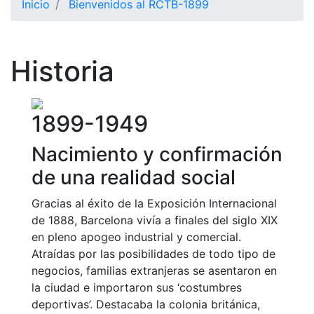
Inicio
Bienvenidos al RCTB-1899
El Club
Historia
Historia
Nuestra
historia
Cronología
1899-1949
Presidentes
Nacimiento y confirmación
Organización
de una realidad social
Junta
directiva
Gracias al éxito de la Exposición Internacional
Comisiones
de 1888, Barcelona vivía a finales del siglo XIX
y comités
en pleno apogeo industrial y comercial.
Estructura
Atraídas por las posibilidades de todo tipo de
ejecutiva
negocios, familias extranjeras se asentaron en
la ciudad e importaron sus ‘costumbres
Fundación
deportivas’. Destacaba la colonia británica,