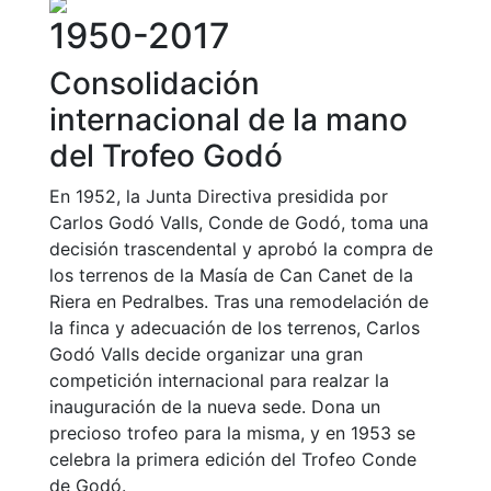
personales
1950-2017
Actividades
dirigidas
Consolidación
Piscina
internacional de la mano
Normativa
del Trofeo Godó
Restaurantes
En 1952, la Junta Directiva presidida por
Carlos Godó Valls, Conde de Godó, toma una
decisión trascendental y aprobó la compra de
Restaurante
los terrenos de la Masía de Can Canet de la
El Snack
Riera en Pedralbes. Tras una remodelación de
Casa Arilla
la finca y adecuación de los terrenos, Carlos
Chill Out
Godó Valls decide organizar una gran
competición internacional para realzar la
Bar Piscina
inauguración de la nueva sede. Dona un
precioso trofeo para la misma, y en 1953 se
Patrocinio
celebra la primera edición del Trofeo Conde
Patrocinadores
de Godó.