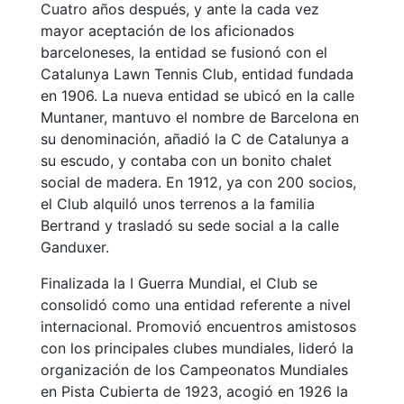
Cuatro años después, y ante la cada vez
Campeonato
mayor aceptación de los aficionados
Social de Pádel
barceloneses, la entidad se fusionó con el
Cuadros de
Catalunya Lawn Tennis Club, entidad fundada
juego
en 1906. La nueva entidad se ubicó en la calle
Muntaner, mantuvo el nombre de Barcelona en
Cuadro
d'Honor
su denominación, añadió la C de Catalunya a
su escudo, y contaba con un bonito chalet
Histórico del
social de madera. En 1912, ya con 200 socios,
Campeonato
Social
el Club alquiló unos terrenos a la familia
Bertrand y trasladó su sede social a la calle
Normativa
Ganduxer.
Otros deportes
Finalizada la I Guerra Mundial, el Club se
consolidó como una entidad referente a nivel
Área social
internacional. Promovió encuentros amistosos
con los principales clubes mundiales, lideró la
Activitats
organización de los Campeonatos Mundiales
Socials
en Pista Cubierta de 1923, acogió en 1926 la
Salidas