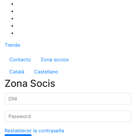
Pasar
al
contenido
principal
Tienda
Menú del compte d'usuari
Contacto
Zona socios
Català
Castellano
Zona Socis
Restablecer la contraseña