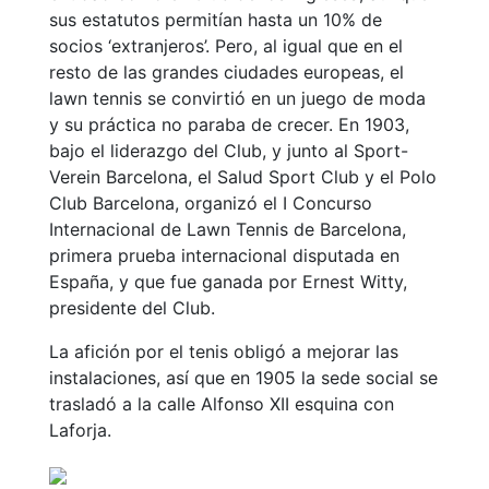
profesionales
sus estatutos permitían hasta un 10% de
socios ‘extranjeros’. Pero, al igual que en el
Competiciones
resto de las grandes ciudades europeas, el
Campeonato
lawn tennis se convirtió en un juego de moda
Social de Tenis
y su práctica no paraba de crecer. En 1903,
Cuadros de
bajo el liderazgo del Club, y junto al Sport-
Juego
Verein Barcelona, el Salud Sport Club y el Polo
Cuadro de
Club Barcelona, organizó el I Concurso
Honor
Internacional de Lawn Tennis de Barcelona,
primera prueba internacional disputada en
Histórico del
Campeonato
España, y que fue ganada por Ernest Witty,
Social
presidente del Club.
Fotos
La afición por el tenis obligó a mejorar las
instalaciones, así que en 1905 la sede social se
Normativa
trasladó a la calle Alfonso XII esquina con
Pádel
Laforja.
Escuela de
Pádel