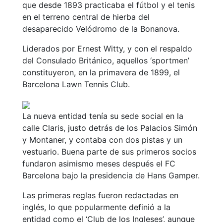
Servicios
que desde 1893 practicaba el fútbol y el tenis
en el terreno central de hierba del
Instalaciones
desaparecido Velódromo de la Bonanova.
Preguntas
Frecuentes
Liderados por Ernest Witty, y con el respaldo
(FAQs)
del Consulado Británico, aquellos ‘sportmen’
Trabaja con
constituyeron, en la primavera de 1899, el
nosotros
Barcelona Lawn Tennis Club.
Área deportiva
La nueva entidad tenía su sede social en la
Tenis
calle Claris, justo detrás de los Palacios Simón
Escuela de
y Montaner, y contaba con dos pistas y un
tenis
vestuario. Buena parte de sus primeros socios
fundaron asimismo meses después el FC
Next Gen
Barcelona bajo la presidencia de Hans Gamper.
Palmarés
equipos
Las primeras reglas fueron redactadas en
Leyendas
inglés, lo que popularmente definió a la
entidad como el ‘Club de los Ingleses’, aunque
Jugadores