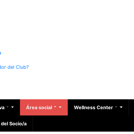
a
dor del Club?
iva
Área social
Wellness Center
 del Socio/a