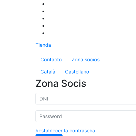
Pasar
al
contenido
principal
Tienda
Menú del compte d'us
Contacto
Zona socios
Català
Castellano
Zona Socis
Restablecer la contraseña