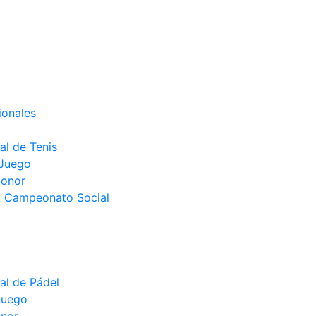
ionales
l de Tenis
 Juego
Honor
el Campeonato Social
l de Pádel
juego