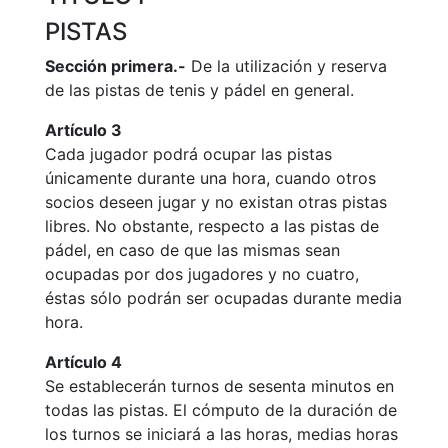
Campeonato
PISTAS
Social de Tenis
Sección primera.-
De la utilización y reserva
Cuadros de
de las pistas de tenis y pádel en general.
Juego
Cuadro de
Artículo 3
Honor
Cada jugador podrá ocupar las pistas
Histórico del
únicamente durante una hora, cuando otros
Campeonato
socios deseen jugar y no existan otras pistas
Social
libres. No obstante, respecto a las pistas de
Fotos
pádel, en caso de que las mismas sean
ocupadas por dos jugadores y no cuatro,
Normativa
éstas sólo podrán ser ocupadas durante media
hora.
Pádel
Artículo 4
Escuela de
Pádel
Se establecerán turnos de sesenta minutos en
todas las pistas. El cómputo de la duración de
Campeonato
Social de Pádel
los turnos se iniciará a las horas, medias horas