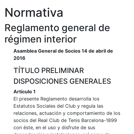
Historia
Normativa
Nuestra
historia
Reglamento general de
Cronología
régimen interior
Presidentes
Organización
Asamblea General de Socios 14 de abril de
2016
Junta
directiva
TÍTULO PRELIMINAR
Comisiones
DISPOSICIONES GENERALES
y comités
Estructura
Artículo 1
ejecutiva
El presente Reglamento desarrolla los
Estatutos Sociales del Club y regula las
Fundación
relaciones, actuación y comportamiento de los
Servicios
socios del Real Club de Tenis Barcelona-1899
Instalaciones
con éste, en el uso y disfrute de sus