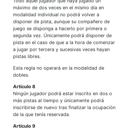
Todo aquel jugador que haya jugado un
máximo de dos veces en el mismo día en
Piscina
modalidad individual no podrá volver a
Normativa
disponer de pista, aunque su compañero de
juego se disponga a hacerlo por primera o
Restaurantes
segunda vez. Únicamente podrá disponer de
pista en el caso de que a la hora de comenzar
Restaurante
a jugar por tercera y sucesivas veces hayan
pistas libres.
El Snack
Casa Arilla
Esta regla no operará en la modalidad de
dobles.
Chill Out
Bar Piscina
Artículo 8
Ningún jugador podrá estar inscrito en dos o
Patrocinio
más pistas al tiempo y únicamente podrá
inscribirse de nuevo tras finalizar la ocupación
Patrocinadores
de la que tenía reservada.
Publicidad en
la Revista
Artículo 9