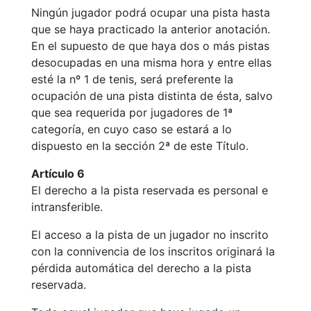
e
Ningún jugador podrá ocupar una pista hasta
Inspirational
que se haya practicado la anterior anotación.
Talks
En el supuesto de que haya dos o más pistas
desocupadas en una misma hora y entre ellas
Calendario de
Actividades
esté la nº 1 de tenis, será preferente la
Sociales
ocupación de una pista distinta de ésta, salvo
que sea requerida por jugadores de 1ª
Juegos de
mesa
categoría, en cuyo caso se estará a lo
dispuesto en la sección 2ª de este Título.
Peñas del Club
Artículo 6
Wellness Center
El derecho a la pista reservada es personal e
intransferible.
Servicio de
El acceso a la pista de un jugador no inscrito
fisiosalud
con la connivencia de los inscritos originará la
Entrenamientos
pérdida automática del derecho a la pista
personales
reservada.
Actividades
dirigidas