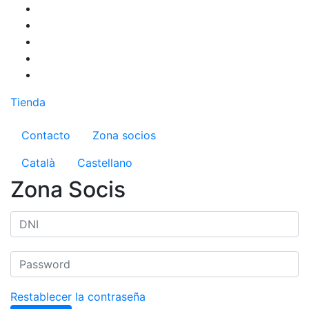
Pasar
al
contenido
principal
Tienda
Menú del compte d'usuari
Contacto
Zona socios
Català
Castellano
Zona Socis
Restablecer la contraseña