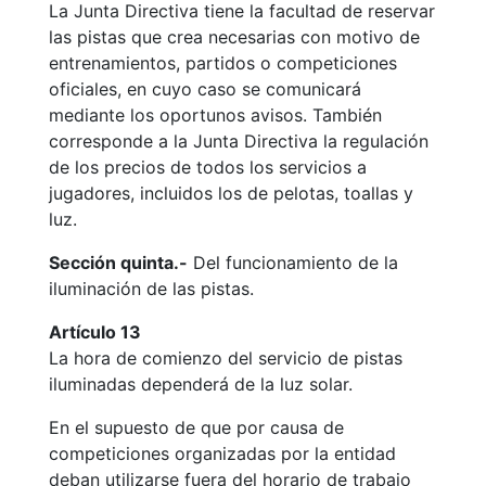
La Junta Directiva tiene la facultad de reservar
Ventajas
sociales
las pistas que crea necesarias con motivo de
entrenamientos, partidos o competiciones
¿Quieres ser
oficiales, en cuyo caso se comunicará
Patrocinador
del Club?
mediante los oportunos avisos. También
corresponde a la Junta Directiva la regulación
Noticias
de los precios de todos los servicios a
jugadores, incluidos los de pelotas, toallas y
Inscripciones
luz.
El Godó
Sección quinta.-
Del funcionamiento de la
del
iluminación de las pistas.
Socio/a
Artículo 13
La hora de comienzo del servicio de pistas
iluminadas dependerá de la luz solar.
En el supuesto de que por causa de
competiciones organizadas por la entidad
deban utilizarse fuera del horario de trabajo