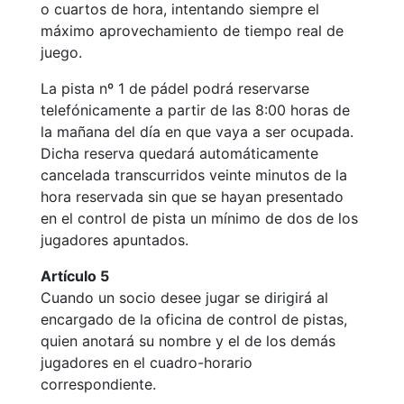
o cuartos de hora, intentando siempre el
Cuadros de
máximo aprovechamiento de tiempo real de
juego
juego.
Cuadro
d'Honor
La pista nº 1 de pádel podrá reservarse
telefónicamente a partir de las 8:00 horas de
Histórico del
Campeonato
la mañana del día en que vaya a ser ocupada.
Social
Dicha reserva quedará automáticamente
cancelada transcurridos veinte minutos de la
Normativa
hora reservada sin que se hayan presentado
en el control de pista un mínimo de dos de los
Otros deportes
jugadores apuntados.
Área social
Artículo 5
Cuando un socio desee jugar se dirigirá al
Activitats
Socials
encargado de la oficina de control de pistas,
quien anotará su nombre y el de los demás
Salidas
jugadores en el cuadro-horario
culturales
correspondiente.
Conferencias