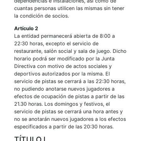
dependencias e instalaciones, así como de
Preguntas
cuantas personas utilicen las mismas sin tener
Frecuentes
(FAQs)
la condición de socios.
Trabaja con
Artículo 2
nosotros
La entidad permanecerá abierta de 8:00 a
22:30 horas, excepto el servicio de
Área deportiva
restaurante, salón social y sala de juego. Dicho
Tenis
horario podrá ser modificado por la Junta
Directiva con motivo de actos sociales y
Escuela de
deportivos autorizados por la misma. El
tenis
servicio de pistas se cerrará a las 22:30 horas,
Next Gen
no pudiendo anotarse nuevos jugadores a
Palmarés
efectos de ocupación de pistas a partir de las
equipos
21.30 horas. Los domingos y festivos, el
Leyendas
servicio de pistas se cerrará una hora antes y
no se anotarán nuevos jugadores a los efectos
Jugadores
especificados a partir de las 20:30 horas.
profesionales
Competiciones
TÍTULO I