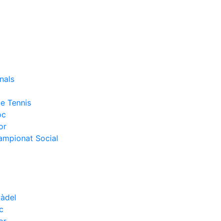
nals
e Tennis
oc
or
Campionat Social
Pàdel
c