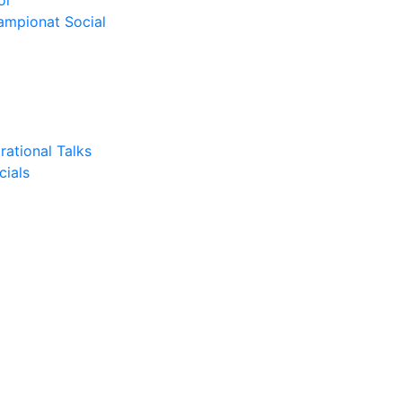
or
Campionat Social
rational Talks
cials