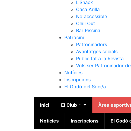
L'Snack
Casa Arilla
No accessible
Chill Out
Bar Piscina
Patrocini
Patrocinadors
Avantatges socials
Publicitat a la Revista
Vols ser Patrocinador de
Notícies
Inscripcions
El Godó del Soci/a
Inici
El Club
Àrea esportiv
Notícies
Inscripcions
El Godó d