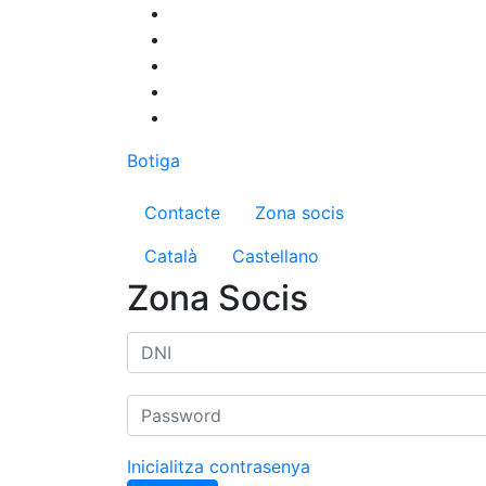
Vés
al
contingut
Botiga
Menú del compte d'us
Contacte
Zona socis
Català
Castellano
Zona Socis
Inicialitza contrasenya