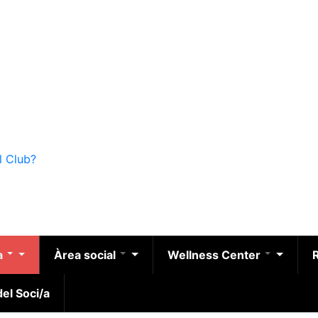
l Club?
a
Àrea social
Wellness Center
el Soci/a