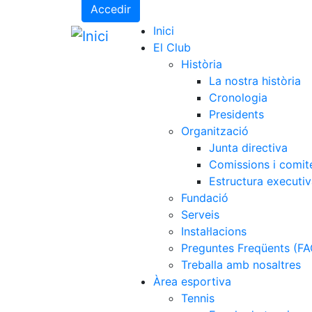
Accedir
Inici
El Club
Història
La nostra història
Cronologia
Presidents
Organització
Junta directiva
Comissions i comit
Estructura executi
Fundació
Serveis
Instal·lacions
Preguntes Freqüents (FA
Treballa amb nosaltres
Àrea esportiva
Tennis