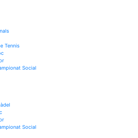
nals
e Tennis
oc
or
Campionat Social
Pàdel
c
or
Campionat Social