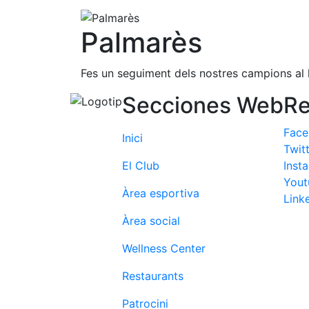
Palmarès
Fes un seguiment dels nostres campions al l
Secciones Web
Re
Fac
Inici
Twit
El Club
Inst
Yout
Àrea esportiva
Link
Àrea social
Wellness Center
Restaurants
Patrocini