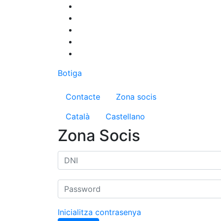
Vés
al
contingut
Botiga
Menú del compte d'us
Contacte
Zona socis
Català
Castellano
Zona Socis
Inicialitza contrasenya