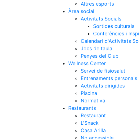
Altres esports
Àrea social
Activitats Socials
Sortides culturals
Conferències i Inspi
Calendari d'Activitats So
Jocs de taula
Penyes del Club
Wellness Center
Servei de fisiosalut
Entrenaments personals
Activitats dirigides
Piscina
Normativa
Restaurants
Restaurant
L'Snack
Casa Arilla
No accessible