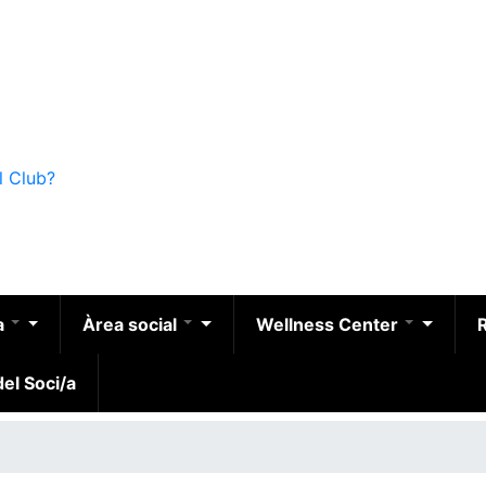
l Club?
a
Àrea social
Wellness Center
el Soci/a