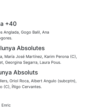
ya +40
s Anglada, Gogo Balil, Ana
ogores.
lunya Absolutes
a, María José Martínez, Karim Perona (C),
et, Georgina Segarra, Laura Pous.
unya Absoluts
lers, Oriol Roca, Albert Angulo (subcptn),
o (C), Íñigo Cervantes.
 Enric