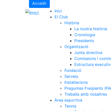
Accedir
Inici
El Club
Història
La nostra història
Cronologia
Presidents
Organització
Junta directiva
Comissions i comit
Estructura executi
Fundació
Serveis
Instal·lacions
Preguntes Freqüents (FA
Treballa amb nosaltres
Àrea esportiva
Tennis