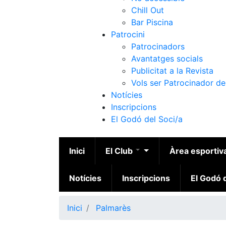
Chill Out
Bar Piscina
Patrocini
Patrocinadors
Avantatges socials
Publicitat a la Revista
Vols ser Patrocinador de
Notícies
Inscripcions
El Godó del Soci/a
Inici
El Club
Àrea esportiv
Notícies
Inscripcions
El Godó d
Inici
Palmarès