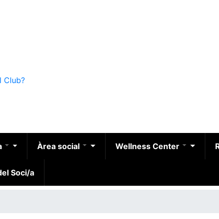
l Club?
a
Àrea social
Wellness Center
el Soci/a