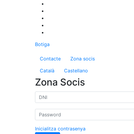
Vés
al
contingut
Botiga
Menú del compte d'us
Contacte
Zona socis
Català
Castellano
Zona Socis
Inicialitza contrasenya