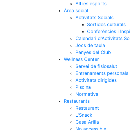
Altres esports
Àrea social
Activitats Socials
Sortides culturals
Conferències i Inspi
Calendari d'Activitats So
Jocs de taula
Penyes del Club
Wellness Center
Servei de fisiosalut
Entrenaments personals
Activitats dirigides
Piscina
Normativa
Restaurants
Restaurant
L'Snack
Casa Arilla
No accessible