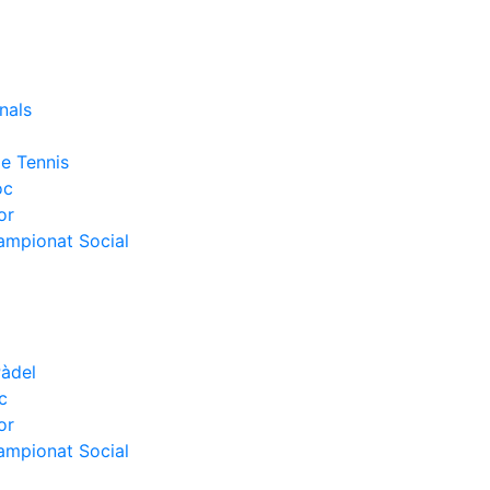
nals
e Tennis
oc
or
Campionat Social
Pàdel
c
or
Campionat Social