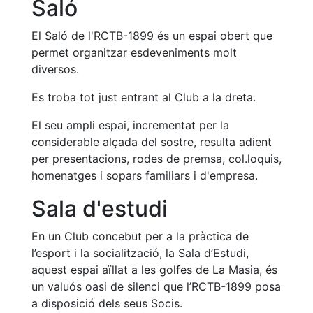
Saló
Patrocini
El Saló de l'RCTB-1899 és un espai obert que
Patrocinadors
permet organitzar esdeveniments molt
diversos.
Avantatges
socials
Es troba tot just entrant al Club a la dreta.
Publicitat a la
Revista
El seu ampli espai, incrementat per la
considerable alçada del sostre, resulta adient
Vols ser
Patrocinador
per presentacions, rodes de premsa, col.loquis,
del Club?
homenatges i sopars familiars i d'empresa.
Notícies
Sala d'estudi
Inscripcions
En un Club concebut per a la pràctica de
l’esport i la socialització, la Sala d’Estudi,
El
aquest espai aïllat a les golfes de La Masia, és
Godó
un valuós oasi de silenci que l’RCTB-1899 posa
del
a disposició dels seus Socis.
Soci/a