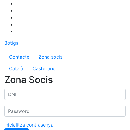
Vés
al
contingut
Botiga
Menú del compte d'usuari
Contacte
Zona socis
Català
Castellano
Zona Socis
Inicialitza contrasenya