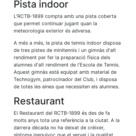
Activitats
Pista indoor
Socials
L'RCTB-1899 compta amb una pista coberta
Sortides
que permet continuar jugant quan la
culturals
meteorologia exterior és adversa.
Conferències
i
A més a més, la pista de tennis indoor disposa
Inspirational
de tres pistes de minitennis i un gimnàs d'alt
Talks
rendiment per fer la preparació física dels
Calendari
alumnes d'alt rendiment de l'Escola de Tennis.
d'Activitats
Aquest gimnàs està equipat amb material de
Socials
Technogym, patrocinador del Club, i disposa
Jocs de taula
de totes les eines que necessiten els alumnes.
Penyes del
Restaurant
Club
El Restaurant del RCTB-1899 és des de fa
Wellness
molts anys tota una referència a la ciutat. A la
Center
darrera dècada no ha deixat de créixer,
Servei de
síntoma inequívoc que el servei i la qualitat