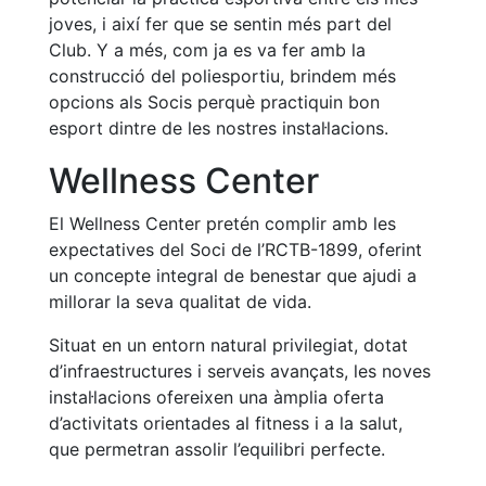
Escola de
joves, i així fer que se sentin més part del
Pàdel
Club. Y a més, com ja es va fer amb la
Campionat
construcció del poliesportiu, brindem més
Social Pàdel
opcions als Socis perquè practiquin bon
esport dintre de les nostres instal·lacions.
Quadres
de joc
Wellness Center
Quadre
d'Honor
El Wellness Center pretén complir amb les
Històric
expectatives del Soci de l’RCTB-1899, oferint
del
un concepte integral de benestar que ajudi a
Campionat
millorar la seva qualitat de vida.
Social
Situat en un entorn natural privilegiat, dotat
Normativa
d’infraestructures i serveis avançats, les noves
Altres esports
instal·lacions ofereixen una àmplia oferta
d’activitats orientades al fitness i a la salut,
Àrea social
que permetran assolir l’equilibri perfecte.