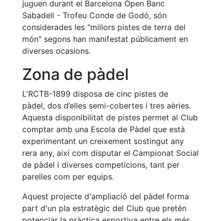
juguen durant el Barcelona Open Banc
professionals
Sabadell - Trofeu Conde de Godó, són
Competicions
considerades les "millors pistes de terra del
Campionat
món" segons han manifestat públicament en
Social de
diverses ocasions.
Tennis
Zona de pàdel
Quadres
de Joc
L'RCTB-1899 disposa de cinc pistes de
Quadre
pàdel, dos d’elles semi-cobertes i tres aèries.
d'Honor
Aquesta disponibilitat de pistes permet al Club
Històric
comptar amb una Escola de Pàdel que està
del
experimentant un creixement sostingut any
Campionat
rera any, així com disputar el Campionat Social
Social
de pàdel i diverses competicions, tant per
Fotos
parelles com per equips.
Normativa
Aquest projecte d'ampliació del pàdel forma
part d'un pla estratègic del Club que pretén
Pàdel
potenciar la pràctica esportiva entre els més