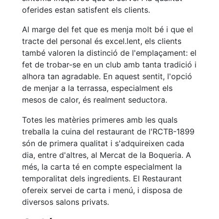
fisiosalut
oferides estan satisfent els clients.
Entrenaments
Al marge del fet que es menja molt bé i que el
personals
tracte del personal és excel.lent, els clients
Activitats
també valoren la distinció de l'emplaçament: el
dirigides
fet de trobar-se en un club amb tanta tradició i
Piscina
alhora tan agradable. En aquest sentit, l'opció
Normativa
de menjar a la terrassa, especialment els
mesos de calor, és realment seductora.
Restaurants
Totes les matèries primeres amb les quals
treballa la cuina del restaurant de l'RCTB-1899
Restaurant
són de primera qualitat i s'adquireixen cada
dia, entre d'altres, al Mercat de la Boqueria. A
L'Snack
més, la carta té en compte especialment la
Casa Arilla
temporalitat dels ingredients. El Restaurant
Chill Out
ofereix servei de carta i menú, i disposa de
Bar
diversos salons privats.
Piscina