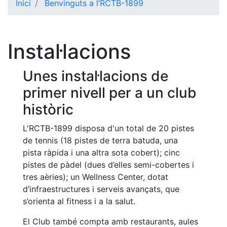
Inici
Benvinguts a l’RCTB-1899
El Club
Història
Instal·lacions
La nostra
història
Unes instal·lacions de
Cronologia
primer nivell per a un club
Presidents
històric
Organització
L'RCTB-1899 disposa d'un total de 20 pistes
Junta
de tennis (18 pistes de terra batuda, una
directiva
pista ràpida i una altra sota cobert); cinc
Comissions
pistes de pàdel (dues d’elles semi-cobertes i
i comités
tres aèries); un Wellness Center, dotat
Estructura
d’infraestructures i serveis avançats, que
executiva
s’orienta al fitness i a la salut.
Fundació
El Club també compta amb restaurants, aules