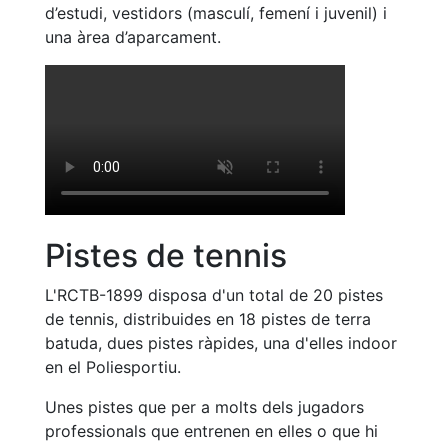
Serveis
d’estudi, vestidors (masculí, femení i juvenil) i
Instal·lacions
una àrea d’aparcament.
Preguntes
Freqüents
(FAQs)
Treballa amb
nosaltres
Àrea esportiva
Tennis
Pistes de tennis
Escola de
L'RCTB-1899 disposa d'un total de 20 pistes
tennis
de tennis, distribuides en 18 pistes de terra
Next Gen
batuda, dues pistes ràpides, una d'elles indoor
Palmarès
en el Poliesportiu.
equips
Unes pistes que per a molts dels jugadors
Llegendes
professionals que entrenen en elles o que hi
Jugadors