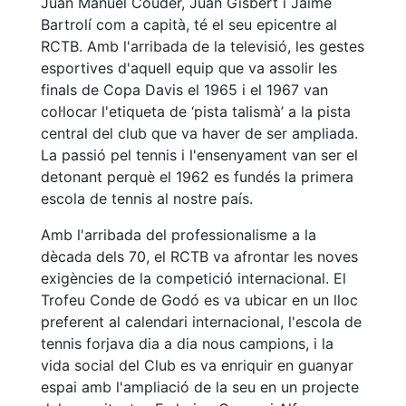
Juan Manuel Couder, Juan Gisbert i Jaime
Bartrolí com a capità, té el seu epicentre al
Patrocini
RCTB. Amb l'arribada de la televisió, les gestes
Patrocinadors
esportives d'aquell equip que va assolir les
finals de Copa Davis el 1965 i el 1967 van
Avantatges
socials
col·locar l'etiqueta de ‘pista talismà’ a la pista
central del club que va haver de ser ampliada.
Publicitat a la
La passió pel tennis i l'ensenyament van ser el
Revista
detonant perquè el 1962 es fundés la primera
Vols ser
escola de tennis al nostre país.
Patrocinador
del Club?
Amb l'arribada del professionalisme a la
dècada dels 70, el RCTB va afrontar les noves
Notícies
exigències de la competició internacional. El
Inscripcions
Trofeu Conde de Godó es va ubicar en un lloc
preferent al calendari internacional, l'escola de
El
tennis forjava dia a dia nous campions, i la
Godó
vida social del Club es va enriquir en guanyar
del
espai amb l'ampliació de la seu en un projecte
Soci/a