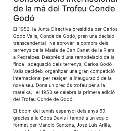
fisiosalut
de la mà del Trofeu Conde
Entrenaments
Godó
personals
Activitats
El 1952, la Junta Directiva presidida per Carlos
dirigides
Godó Valls, Conde de Godó, pren una decisió
transcendental i va aprovar la compra dels
Piscina
terrenys de la Masia de Can Canet de la Riera
Normativa
a Pedralbes. Després d'una remodelació de la
finca i adequació dels terrenys, Carlos Godó
Restaurants
Valls decideix organitzar una gran competició
internacional per realçar la inauguració de la
Restaurant
nova seu. Dona un preciós trofeu per a la
mateixa, i el 1953 se celebra la primera edició
L'Snack
del Trofeu Conde de Godó.
Casa Arilla
El boom del tennis espanyol dels anys 60,
Chill Out
gràcies a la Copa Davis i també a un equip
Bar
format per Manolo Santana, José Luis Arilla,
Piscina