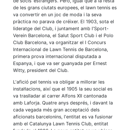
de socis ‘estrangers’. Però, igual que a la resta
professionals
de les grans ciutats europees, el lawn tennis es
Competicions
va convertir en un joc de moda i la seva
pràctica no parava de créixer. El 1903, sota el
Campionat
Social de
lideratge del Club, i juntament amb l'Sport-
Tennis
Verein Barcelona, ​​el Salut Sport Club i el Polo
Club Barcelona, ​​va organitzar el I Concurs
Quadres
Internacional de Lawn Tennis de Barcelona, ​​
de Joc
primera prova internacional disputada a
Quadre
Espanya, i que va ser guanyada per Ernest
d'Honor
Witty, president del Club.
Històric
del
L'afició pel tennis va obligar a millorar les
Campionat
instal·lacions, així que el 1905 la seu social es
Social
va traslladar al carrer Alfons XII cantonada
Fotos
amb Laforja. Quatre anys després, i davant la
cada vegada més gran acceptació dels
Normativa
aficionats barcelonins, l'entitat es va fusionar
amb el Catalunya Lawn Tennis Club, entitat
Pàdel