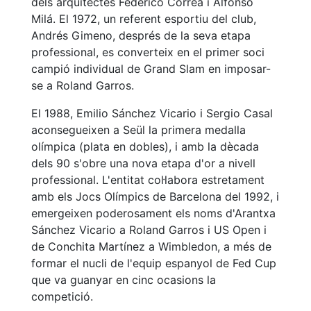
dels arquitectes Federico Correa i Alfonso
Milá. El 1972, un referent esportiu del club,
Andrés Gimeno, després de la seva etapa
professional, es converteix en el primer soci
campió individual de Grand Slam en imposar-
se a Roland Garros.
El 1988, Emilio Sánchez Vicario i Sergio Casal
aconsegueixen a Seül la primera medalla
olímpica (plata en dobles), i amb la dècada
dels 90 s'obre una nova etapa d'or a nivell
professional. L'entitat col·labora estretament
amb els Jocs Olímpics de Barcelona del 1992, i
emergeixen poderosament els noms d'Arantxa
Sánchez Vicario a Roland Garros i US Open i
de Conchita Martínez a Wimbledon, a més de
formar el nucli de l'equip espanyol de Fed Cup
que va guanyar en cinc ocasions la
competició.