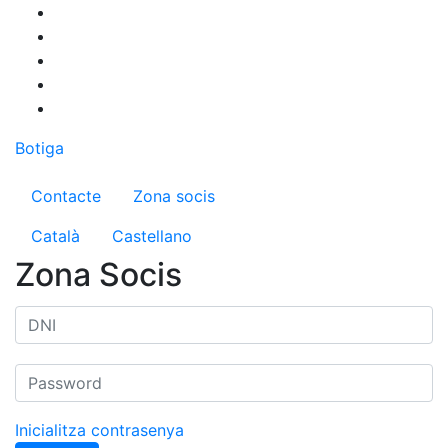
Vés
al
contingut
Botiga
Menú del compte d'usuari
Contacte
Zona socis
Català
Castellano
Zona Socis
Inicialitza contrasenya