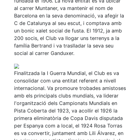
fundada el 1906. La nova entitat es va ubicar
Escola de
al carrer Muntaner, va mantenir el nom de
Pàdel
Barcelona en la seva denominació, va afegir la
Campionat
C de Catalunya al seu escut, i comptava amb
Social Pàdel
un bonic xalet social de fusta. El 1912, ja amb
Quadres
200 socis, el Club va llogar uns terrenys a la
de joc
família Bertrand i va traslladar la seva seu
social al carrer Ganduxer.
Quadre
d'Honor
Històric
Finalitzada la I Guerra Mundial, el Club es va
del
consolidar com una entitat referent a nivell
Campionat
internacional. Va promoure trobades amistoses
Social
amb els principals clubs mundials, va liderar
Normativa
l'organització dels Campionats Mundials en
Pista Coberta del 1923, va acollir el 1926 la
Altres esports
primera eliminatòria de Copa Davis disputada
per Espanya com a local, el 1924 Rosa Torras
Àrea social
es va convertir, juntament amb Lili Álvarez, en