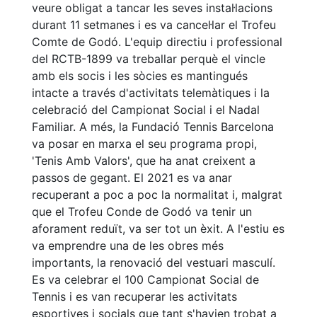
veure obligat a tancar les seves instal·lacions
durant 11 setmanes i es va cancel·lar el Trofeu
Comte de Godó. L'equip directiu i professional
del RCTB-1899 va treballar perquè el vincle
amb els socis i les sòcies es mantingués
intacte a través d'activitats telemàtiques i la
celebració del Campionat Social i el Nadal
Familiar. A més, la Fundació Tennis Barcelona
va posar en marxa el seu programa propi,
'Tenis Amb Valors', que ha anat creixent a
passos de gegant. El 2021 es va anar
recuperant a poc a poc la normalitat i, malgrat
que el Trofeu Conde de Godó va tenir un
aforament reduït, va ser tot un èxit. A l'estiu es
va emprendre una de les obres més
importants, la renovació del vestuari masculí.
Es va celebrar el 100 Campionat Social de
Tennis i es van recuperar les activitats
esportives i socials que tant s'havien trobat a