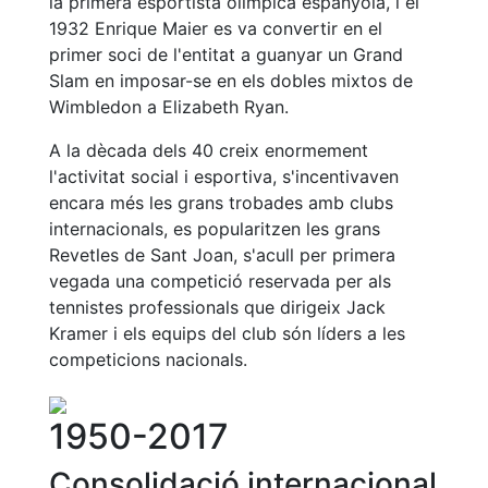
la primera esportista olímpica espanyola, i el
Activitats
Socials
1932 Enrique Maier es va convertir en el
primer soci de l'entitat a guanyar un Grand
Sortides
Slam en imposar-se en els dobles mixtos de
culturals
Wimbledon a Elizabeth Ryan.
Conferències
i
A la dècada dels 40 creix enormement
Inspirational
l'activitat social i esportiva, s'incentivaven
Talks
encara més les grans trobades amb clubs
internacionals, es popularitzen les grans
Calendari
d'Activitats
Revetles de Sant Joan, s'acull per primera
Socials
vegada una competició reservada per als
tennistes professionals que dirigeix ​​Jack
Jocs de taula
Kramer i els equips del club són líders a les
Penyes del
competicions nacionals.
Club
Wellness
1950-2017
Center
Consolidació internacional
Servei de