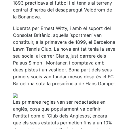
Serveis
1893 practicava el futbol i el tennis al terreny
central d'herba del desaparegut Velòdrom de
Instal·lacions
la Bonanova.
Preguntes
Freqüents
Liderats per Ernest Witty, i amb el suport del
(FAQs)
Consolat Britànic, aquells ‘sportmen’ van
Treballa amb
constituir, a la primavera de 1899, el Barcelona
nosaltres
Lawn Tennis Club. La nova entitat tenia la seva
seu social al carrer Claris, just darrere dels
Àrea esportiva
Palaus Simón i Montaner, i comptava amb
dues pistes i un vestidor. Bona part dels seus
Tennis
primers socis van fundar mesos després el FC
Escola de
Barcelona sota la presidència de Hans Gamper.
tennis
Next Gen
Les primeres regles van ser redactades en
Palmarès
anglès, cosa que popularment va definir
equips
l'entitat com el ‘Club dels Anglesos’, encara
Llegendes
que els seus estatuts permetien fins a un 10%
Jugadors