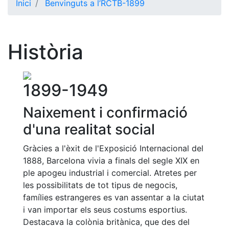
Inici
Benvinguts a l’RCTB-1899
El Club
Història
Història
La nostra
història
Cronologia
1899-1949
Presidents
Naixement i confirmació
Organització
d'una realitat social
Junta
directiva
Gràcies a l'èxit de l'Exposició Internacional del
Comissions
1888, Barcelona vivia a finals del segle XIX en
i comités
ple apogeu industrial i comercial. Atretes per
Estructura
les possibilitats de tot tipus de negocis,
executiva
famílies estrangeres es van assentar a la ciutat
i van importar els seus costums esportius.
Fundació
Destacava la colònia britànica, que des del