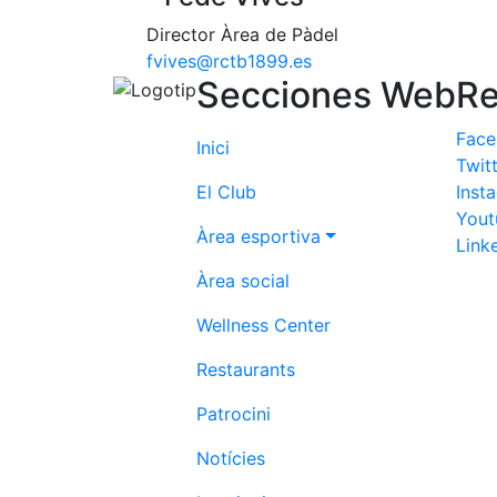
Director Àrea de Pàdel
fvives@rctb1899.es
Secciones Web
Re
Fac
Inici
Twit
El Club
Inst
Yout
Àrea esportiva
Link
Àrea social
Wellness Center
Restaurants
Patrocini
Notícies