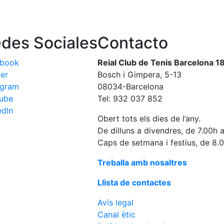
des Sociales
Contacto
ebook
Reial Club de Tenis Barcelona 1
ter
Bosch i Gimpera, 5-13
agram
08034-Barcelona
ube
Tel: 932 037 852
edIn
Obert tots els dies de l’any.
De dilluns a divendres, de 7.00h 
Caps de setmana i festius, de 8.
Treballa amb nosaltres
Llista de contactes
Avís legal
Canal ètic