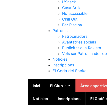
L'Snack
Casa Arilla
No accessible
Chill Out
Bar Piscina
Patrocini
Patrocinadors
Avantatges socials
Publicitat a la Revista
Vols ser Patrocinador de
Notícies
Inscripcions
El Godó del Soci/a
Inici
El Club
Àrea esportiv
Notícies
Inscripcions
El Godó d