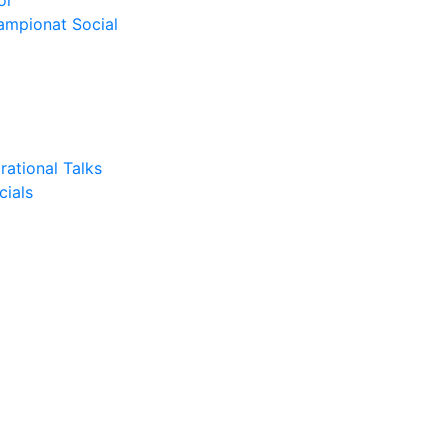
or
Campionat Social
rational Talks
cials