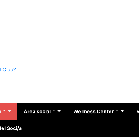
l Club?
a
Àrea social
Wellness Center
el Soci/a