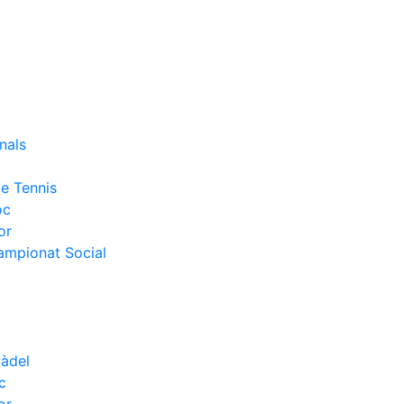
nals
e Tennis
oc
or
Campionat Social
Pàdel
c