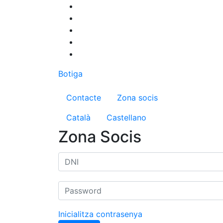
Vés
al
contingut
Botiga
Menú del compte d'us
Contacte
Zona socis
Català
Castellano
Zona Socis
Inicialitza contrasenya