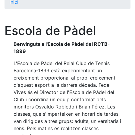
Inici
El Club
Història
Escola de Pàdel
La nostra
història
Benvinguts a l'Escola de Pàdel del RCTB-
Cronologia
1899
Presidents
L'Escola de Pàdel del Reial Club de Tennis
Organització
Barcelona-1899 està experimentant un
creixement proporcional al propi creixement
Junta
directiva
d'aquest esport a la darrera dècada. Fede
Vives és el Director de l'Escola de Pàdel del
Comissions
i comités
Club i coordina un equip conformat pels
monitors Osvaldo Robledo i Brian Pérez. Les
Estructura
classes, que s'imparteixen en horari de tardes,
executiva
van dirigides a tres grups: adults, universitaris i
Fundació
nens. Pels matins es realitzen classes