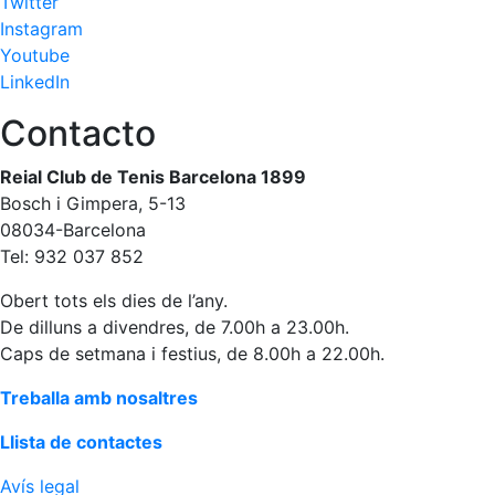
Twitter
Escola de
Instagram
Pàdel
Youtube
Campionat
LinkedIn
Social Pàdel
Contacto
Quadres
de joc
Reial Club de Tenis Barcelona 1899
Quadre
Bosch i Gimpera, 5-13
d'Honor
08034-Barcelona
Històric
Tel: 932 037 852
del
Campionat
Obert tots els dies de l’any.
Social
De dilluns a divendres, de 7.00h a 23.00h.
Caps de setmana i festius, de 8.00h a 22.00h.
Normativa
Treballa amb nosaltres
Altres esports
Llista de contactes
Àrea social
Avís legal