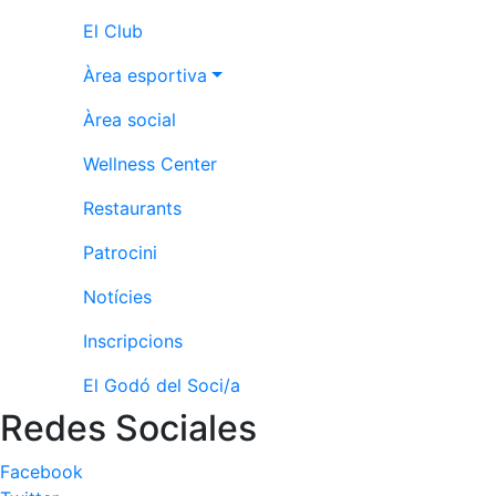
professionals
El Club
Competicions
Àrea esportiva
Campionat
Social de
Àrea social
Tennis
Wellness Center
Quadres
de Joc
Restaurants
Quadre
d'Honor
Patrocini
Històric
Notícies
del
Campionat
Inscripcions
Social
Fotos
El Godó del Soci/a
Redes Sociales
Normativa
Facebook
Pàdel