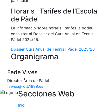
particulars.
Serveis
Instal·lacions
Horaris i Tarifes de l'Escola
Preguntes
de Pàdel
Freqüents
(FAQs)
La informació sobre horaris i tarifes la podeu
Treballa amb
consultar al Dossier del Curs Anual de Tennis i
nosaltres
Pàdel 2024/25.
Àrea esportiva
Dossier Curs Anual de Tennis i Pàdel 2025/26
Organigrama
Tennis
Escola de
Fede Vives
tennis
Next Gen
Director Àrea de Pàdel
fvives@rctb1899.es
Palmarès
Secciones Web
equips
Llegendes
Inici
Jugadors