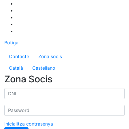
Vés
al
contingut
Botiga
Menú del compte d'usuari
Contacte
Zona socis
Català
Castellano
Zona Socis
Inicialitza contrasenya