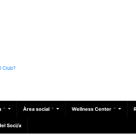
l Club?
a
Àrea social
Wellness Center
el Soci/a