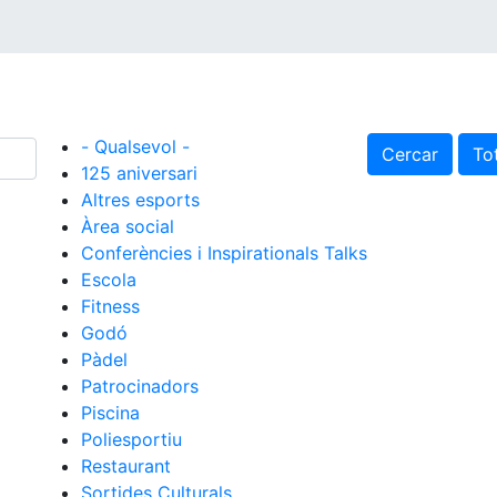
- Qualsevol -
Cercar
Tot
125 aniversari
Altres esports
Àrea social
Conferències i Inspirationals Talks
Escola
Fitness
Godó
Pàdel
Patrocinadors
Piscina
Poliesportiu
Restaurant
Sortides Culturals