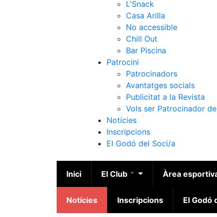
L'Snack
Casa Arilla
No accessible
Chill Out
Bar Piscina
Patrocini
Patrocinadors
Avantatges socials
Publicitat a la Revista
Vols ser Patrocinador de
Notícies
Inscripcions
El Godó del Soci/a
Inici
El Club
Àrea esportiv
Notícies
Inscripcions
El Godó d