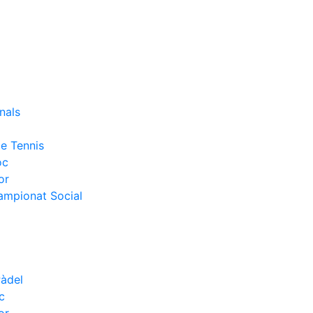
nals
e Tennis
oc
or
Campionat Social
Pàdel
c