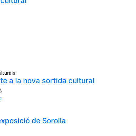
cultural
lturals
te a la nova sortida cultural
6
s
'exposició de Sorolla