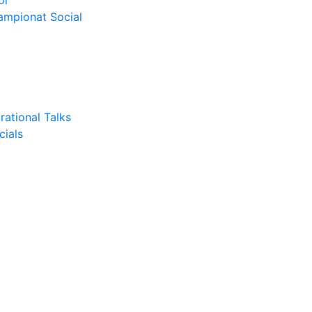
or
Campionat Social
rational Talks
cials