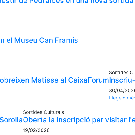
estir de Pedralbes en una nova sortida 
ten el Museu Can Framis
Sortides Cu
cobreixen Matisse al CaixaForum
Inscriu-
30/04/202
Llegeix mé
Sortides Culturals
 Sorolla
Oberta la inscripció per visitar l
19/02/2026