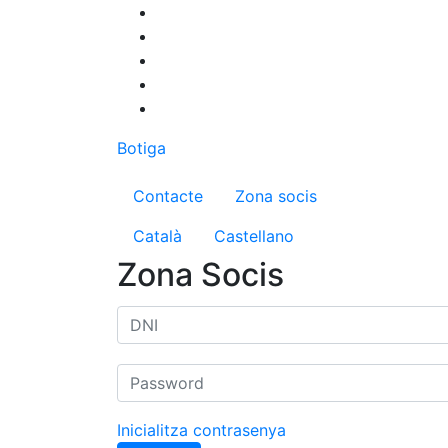
Vés
al
contingut
Botiga
Menú del compte d'us
Contacte
Zona socis
Català
Castellano
Zona Socis
Inicialitza contrasenya