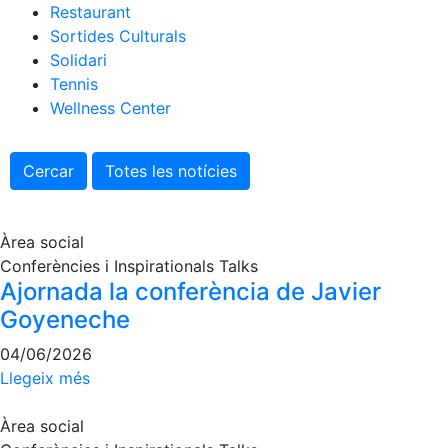
Serveis
Restaurant
Instal·lacions
Sortides Culturals
Solidari
Preguntes
Tennis
Freqüents
(FAQs)
Wellness Center
Treballa amb
nosaltres
Cercar
Totes les notícies
Àrea esportiva
Àrea social
Tennis
Conferències i Inspirationals Talks
Escola de
Ajornada la conferència de Javier
tennis
Goyeneche
Next Gen
04/06/2026
Palmarès
Llegeix més
equips
Llegendes
Àrea social
Jugadors