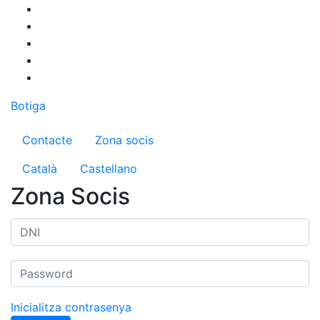
Vés
al
contingut
Botiga
Menú del compte d'usuari
Contacte
Zona socis
Català
Castellano
Zona Socis
Inicialitza contrasenya