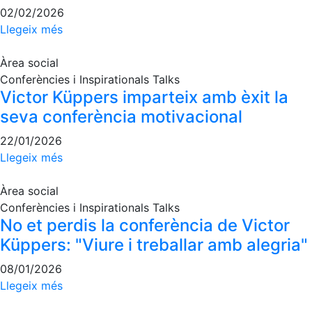
fisiosalut
02/02/2026
Llegeix més
Entrenaments
personals
Àrea social
Activitats
Conferències i Inspirationals Talks
dirigides
Victor Küppers imparteix amb èxit la
Piscina
seva conferència motivacional
Normativa
22/01/2026
Restaurants
Llegeix més
Àrea social
Restaurant
Conferències i Inspirationals Talks
L'Snack
No et perdis la conferència de Victor
Küppers: "Viure i treballar amb alegria"
Casa Arilla
Chill Out
08/01/2026
Llegeix més
Bar
Piscina