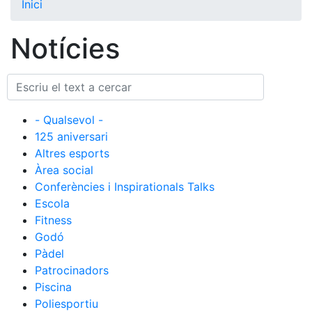
Inici
El Club
Notícies
Història
La nostra
història
Cronologia
- Qualsevol -
Presidents
125 aniversari
Altres esports
Organització
Àrea social
Junta
Conferències i Inspirationals Talks
directiva
Escola
Comissions
Fitness
i comités
Godó
Estructura
Pàdel
executiva
Patrocinadors
Piscina
Fundació
Poliesportiu