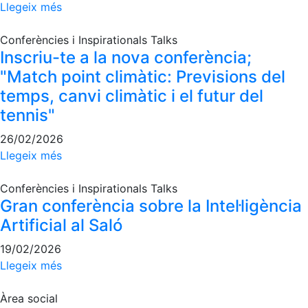
Llegeix més
Escola de
Pàdel
Conferències i Inspirationals Talks
Campionat
Inscriu-te a la nova conferència;
Social Pàdel
"Match point climàtic: Previsions del
Quadres
temps, canvi climàtic i el futur del
de joc
tennis"
Quadre
d'Honor
26/02/2026
Històric
Llegeix més
del
Campionat
Conferències i Inspirationals Talks
Social
Gran conferència sobre la Intel·ligència
Artificial al Saló
Normativa
19/02/2026
Altres esports
Llegeix més
Àrea social
Àrea social