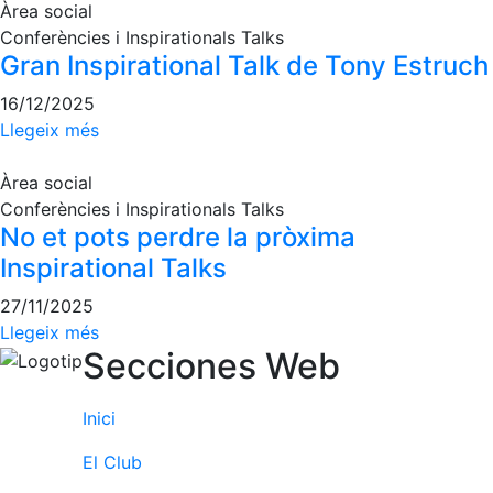
Àrea social
Patrocini
Conferències i Inspirationals Talks
Gran Inspirational Talk de Tony Estruch
Patrocinadors
16/12/2025
Avantatges
Llegeix més
socials
Publicitat a la
Àrea social
Revista
Conferències i Inspirationals Talks
Vols ser
No et pots perdre la pròxima
Patrocinador
Inspirational Talks
del Club?
27/11/2025
Notícies
Llegeix més
Secciones Web
Inscripcions
El
Inici
Godó
del
El Club
Soci/a