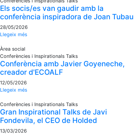
Conferències i Inspirationals Talks
professionals
Els socis/es van gaudir amb la
Competicions
conferència inspiradora de Joan Tubau
Campionat
28/05/2026
Social de
Llegeix més
Tennis
Quadres
Àrea social
de Joc
Conferències i Inspirationals Talks
Quadre
Conferència amb Javier Goyeneche,
d'Honor
creador d'ECOALF
Històric
12/05/2026
del
Campionat
Llegeix més
Social
Fotos
Conferències i Inspirationals Talks
Gran Inspirational Talks de Javi
Normativa
Fondevila, el CEO de Holded
Pàdel
13/03/2026