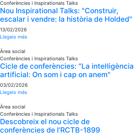
Activitats
Conferències i Inspirationals Talks
Socials
Nou Inspirational Talks: "Construir,
escalar i vendre: la història de Holded"
Sortides
culturals
13/02/2026
Conferències
Llegeix més
i
Inspirational
Àrea social
Talks
Conferències i Inspirationals Talks
Calendari
Cicle de conferències: "La intel·ligència
d'Activitats
artificial: On som i cap on anem"
Socials
03/02/2026
Jocs de taula
Llegeix més
Penyes del
Club
Àrea social
Conferències i Inspirationals Talks
Wellness
Descobreix el nou cicle de
Center
conferències de l'RCTB-1899
Servei de