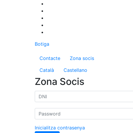
Vés
al
contingut
Botiga
Menú del compte d'us
Contacte
Zona socis
Català
Castellano
Zona Socis
Inicialitza contrasenya