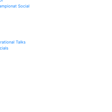
or
Campionat Social
rational Talks
cials