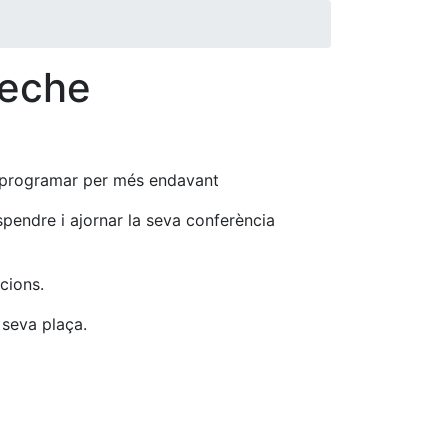
neche
reprogramar per més endavant
pendre i ajornar la seva conferència
cions.
a seva plaça.