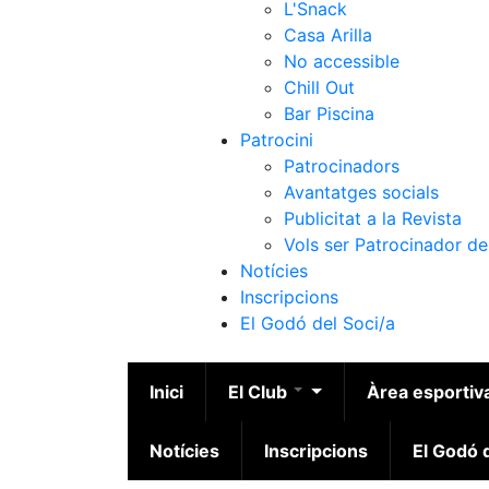
L'Snack
Casa Arilla
No accessible
Chill Out
Bar Piscina
Patrocini
Patrocinadors
Avantatges socials
Publicitat a la Revista
Vols ser Patrocinador de
Notícies
Inscripcions
El Godó del Soci/a
Inici
El Club
Àrea esportiv
Notícies
Inscripcions
El Godó d