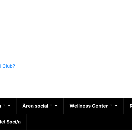
l Club?
a
Àrea social
Wellness Center
el Soci/a