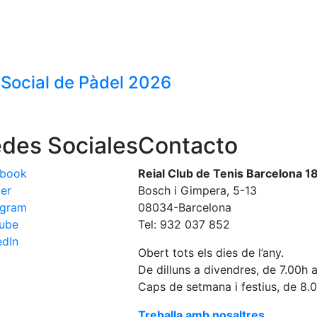
 Social de Pàdel 2026
des Sociales
Contacto
ebook
Reial Club de Tenis Barcelona 1
ter
Bosch i Gimpera, 5-13
agram
08034-Barcelona
ube
Tel: 932 037 852
edIn
Obert tots els dies de l’any.
De dilluns a divendres, de 7.00h 
Caps de setmana i festius, de 8.
Treballa amb nosaltres