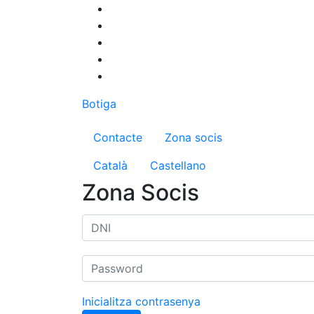
Vés
al
contingut
Botiga
Menú del compte d'us
Contacte
Zona socis
Català
Castellano
Zona Socis
Inicialitza contrasenya