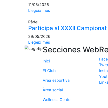
11/06/2026
Llegeix més
Pàdel
Participa al XXXII Campionat
29/05/2026
Llegeix més
Secciones Web
Re
Fac
Inici
Twit
El Club
Inst
Yout
Àrea esportiva
Link
Àrea social
Wellness Center