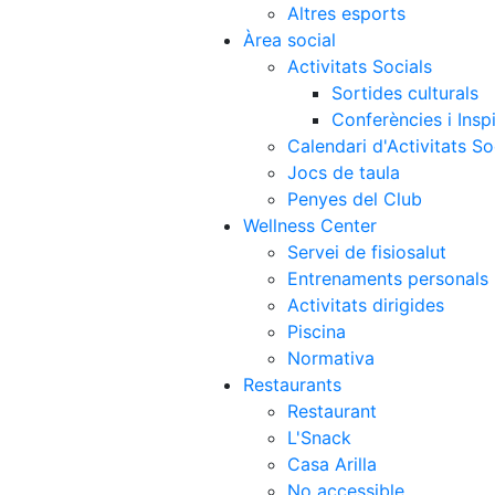
Altres esports
Àrea social
Activitats Socials
Sortides culturals
Conferències i Inspi
Calendari d'Activitats So
Jocs de taula
Penyes del Club
Wellness Center
Servei de fisiosalut
Entrenaments personals
Activitats dirigides
Piscina
Normativa
Restaurants
Restaurant
L'Snack
Casa Arilla
No accessible