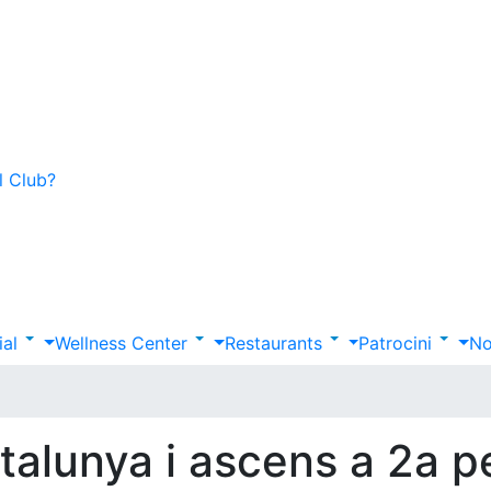
l Club?
ial
Wellness Center
Restaurants
Patrocini
No
alunya i ascens a 2a pe