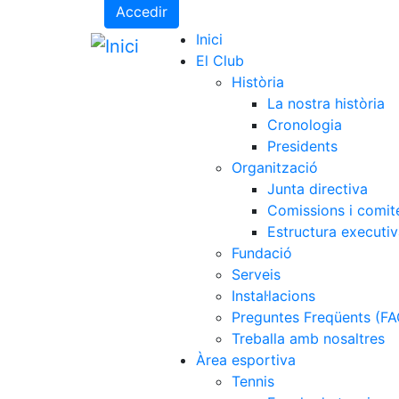
Accedir
Inici
El Club
Història
La nostra història
Cronologia
Presidents
Organització
Junta directiva
Comissions i comit
Estructura executi
Fundació
Serveis
Instal·lacions
Preguntes Freqüents (FA
Treballa amb nosaltres
Àrea esportiva
Tennis