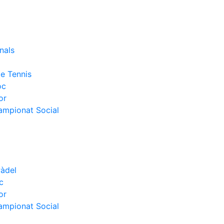
nals
e Tennis
oc
or
Campionat Social
Pàdel
c
or
Campionat Social