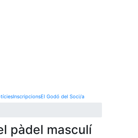
tícies
Inscripcions
El Godó del Soci/a
l pàdel masculí