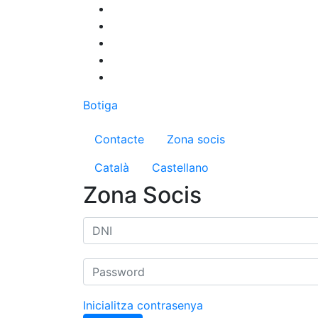
Vés
al
contingut
Botiga
Menú del compte d'us
Contacte
Zona socis
Català
Castellano
Zona Socis
Inicialitza contrasenya