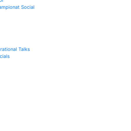
or
Campionat Social
rational Talks
cials