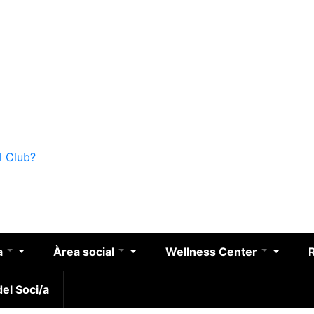
l Club?
a
Àrea social
Wellness Center
el Soci/a