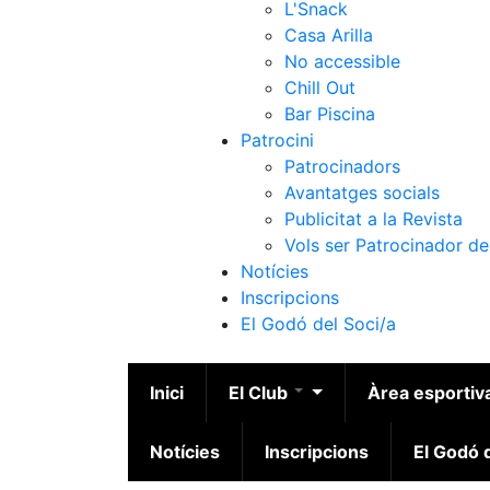
L'Snack
Casa Arilla
No accessible
Chill Out
Bar Piscina
Patrocini
Patrocinadors
Avantatges socials
Publicitat a la Revista
Vols ser Patrocinador de
Notícies
Inscripcions
El Godó del Soci/a
Inici
El Club
Àrea esportiv
Notícies
Inscripcions
El Godó d