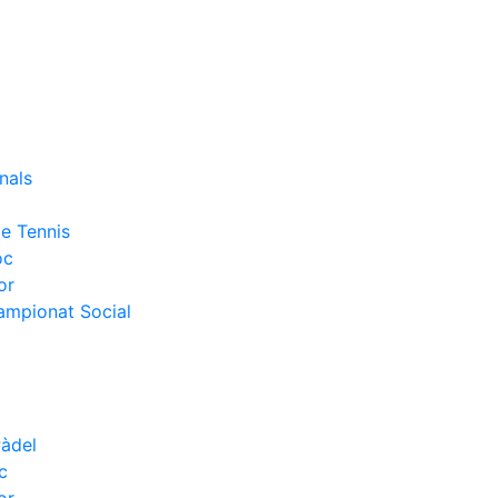
nals
e Tennis
oc
or
Campionat Social
Pàdel
c