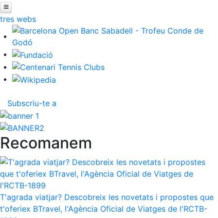
ltres webs
Inici
El Club
Àrea esportiva
Àrea social
Wellness Center
Restaurants
Patrocini
Notícies
Inscripcions
El Godó del Soci/a
Subscriu-te a
Recomanem
T'agrada viatjar? Descobreix les novetats i propostes que
t'oferiex BTravel, l'Agència Oficial de Viatges de l'RCTB-