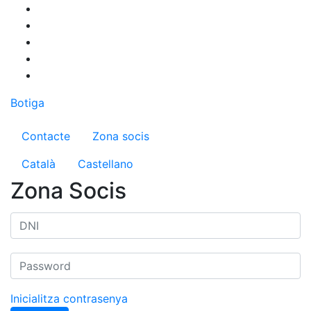
Vés
al
contingut
Botiga
Menú del compte d'usuari
Contacte
Zona socis
Català
Castellano
Zona Socis
Inicialitza contrasenya