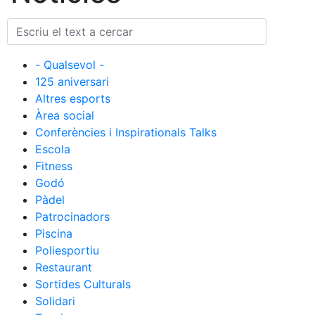
Restaurants
Patrocini
Notícies
Inscripcions
El Godó del Soci/a
- Qualsevol -
125 aniversari
Altres esports
Àrea social
Conferències i Inspirationals Talks
Escola
Fitness
Godó
Pàdel
Patrocinadors
Piscina
Poliesportiu
Restaurant
Sortides Culturals
Solidari