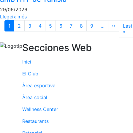
29/06/2026
Llegeix més
Paginació
1
2
3
4
5
6
7
8
9
…
››
Pàgina 
Last
»
Últ
Secciones Web
Inici
El Club
Àrea esportiva
Àrea social
Wellness Center
Restaurants
Patrocini