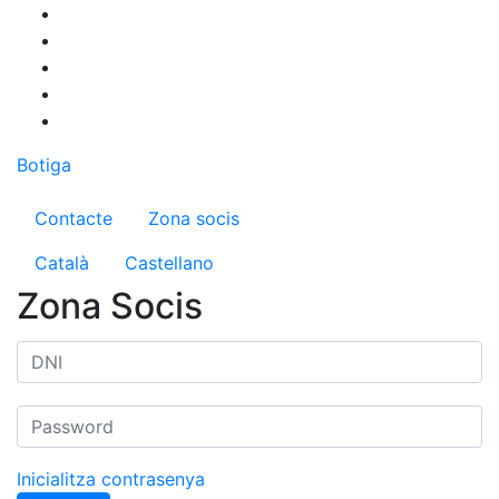
Vés
al
contingut
Botiga
Menú del compte d'usuari
Contacte
Zona socis
Català
Castellano
Zona Socis
Inicialitza contrasenya