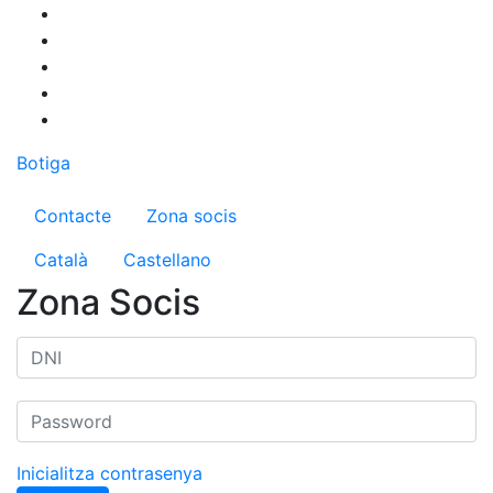
Vés
al
contingut
Botiga
Menú del compte d'usuari
Contacte
Zona socis
Català
Castellano
Zona Socis
Inicialitza contrasenya