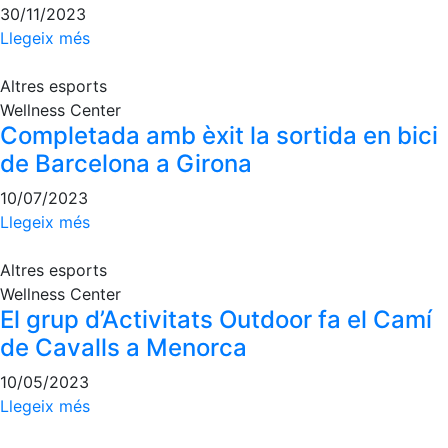
30/11/2023
Escola de
Pàdel
Llegeix més
Campionat
Social Pàdel
Altres esports
Wellness Center
Quadres
Completada amb èxit la sortida en bici
de joc
de Barcelona a Girona
Quadre
d'Honor
10/07/2023
Llegeix més
Històric
del
Campionat
Altres esports
Social
Wellness Center
El grup d’Activitats Outdoor fa el Camí
Normativa
de Cavalls a Menorca
Altres esports
10/05/2023
Llegeix més
Àrea social