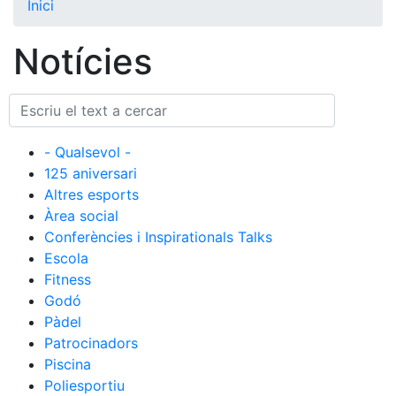
Inici
El Club
Notícies
Història
La nostra
història
Cronologia
- Qualsevol -
Presidents
125 aniversari
Altres esports
Organització
Àrea social
Junta
Conferències i Inspirationals Talks
directiva
Escola
Comissions
Fitness
i comités
Godó
Estructura
Pàdel
executiva
Patrocinadors
Piscina
Fundació
Poliesportiu