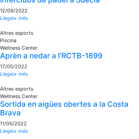
fisiosalut
12/09/2022
Entrenaments
Llegeix més
personals
Activitats
Altres esports
dirigides
Piscina
Piscina
Wellness Center
Aprèn a nedar a l’RCTB-1899
Normativa
17/05/2022
Restaurants
Llegeix més
Altres esports
Restaurant
Wellness Center
L'Snack
Sortida en aigües obertes a la Costa
Casa Arilla
Brava
Chill Out
11/05/2022
Bar
Llegeix més
Piscina