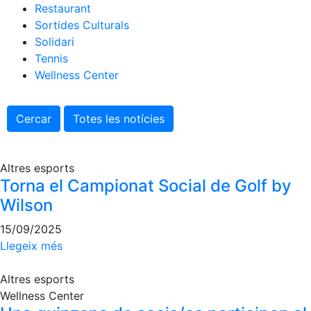
Serveis
Restaurant
Instal·lacions
Sortides Culturals
Solidari
Preguntes
Tennis
Freqüents
(FAQs)
Wellness Center
Treballa amb
nosaltres
Cercar
Totes les notícies
Àrea esportiva
Altres esports
Tennis
Torna el Campionat Social de Golf by
Escola de
Wilson
tennis
15/09/2025
Next Gen
Llegeix més
Palmarès
equips
Altres esports
Llegendes
Wellness Center
Jugadors