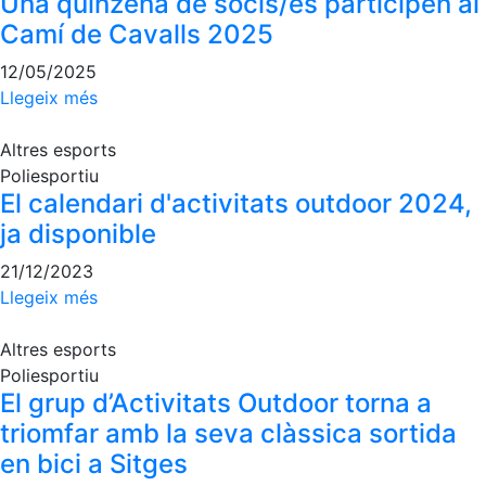
Una quinzena de socis/es participen al
professionals
Camí de Cavalls 2025
Competicions
12/05/2025
Campionat
Llegeix més
Social de
Tennis
Altres esports
Quadres
Poliesportiu
de Joc
El calendari d'activitats outdoor 2024,
Quadre
ja disponible
d'Honor
21/12/2023
Històric
Llegeix més
del
Campionat
Social
Altres esports
Fotos
Poliesportiu
El grup d’Activitats Outdoor torna a
Normativa
triomfar amb la seva clàssica sortida
en bici a Sitges
Pàdel