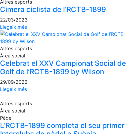
Activitats
Altres esports
Socials
Cimera ciclista de l’RCTB-1899
Sortides
22/03/2023
culturals
Llegeix més
Conferències
i
Inspirational
Altres esports
Talks
Àrea social
Celebrat el XXV Campionat Social de
Calendari
d'Activitats
Golf de l’RCTB-1899 by Wilson
Socials
29/09/2022
Jocs de taula
Llegeix més
Penyes del
Club
Altres esports
Àrea social
Wellness
Pàdel
Center
L’RCTB-1899 completa el seu primer
Servei de
Interclubs de pàdel a Suècia