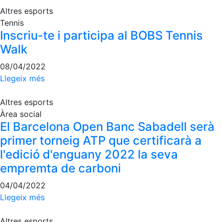
Altres esports
Patrocini
Tennis
Inscriu-te i participa al BOBS Tennis
Patrocinadors
Walk
Avantatges
socials
08/04/2022
Publicitat a la
Llegeix més
Revista
Vols ser
Altres esports
Patrocinador
Àrea social
del Club?
El Barcelona Open Banc Sabadell serà
primer torneig ATP que certificarà a
Notícies
l'edició d'enguany 2022 la seva
Inscripcions
empremta de carboni
El
04/04/2022
Godó
Llegeix més
del
Soci/a
Altres esports