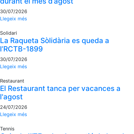
durant el mes d’agost
Jocs de taula
Penyes del Club
30/07/2026
Llegeix més
Wellness Center
Restaurants
Solidari
Servei de fisiosalut
Restaurant
La Raqueta Sòlidària es queda a
Entrenaments personals
L'Snack
l’RCTB-1899
Activitats dirigides
Casa Arilla
30/07/2026
Piscina
Chill Out
Llegeix més
Normativa
Bar Piscina
Restaurant
Patrocini
Notícies
El Restaurant tanca per vacances a
l'agost
Patrocinadors
24/07/2026
Avantatges socials
Llegeix més
Publicitat a la Revista
Vols ser Patrocinador del Club?
Tennis