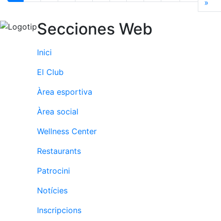
»
Últ
Secciones Web
Inici
El Club
Àrea esportiva
Àrea social
Wellness Center
Restaurants
Patrocini
Notícies
Inscripcions