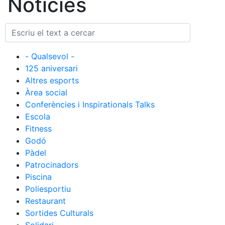
Notícies
Cronologia
Presidents
Organització
- Qualsevol -
Junta directiva
125 aniversari
Comissions i comités
Altres esports
Àrea social
Estructura executiva
Conferències i Inspirationals Talks
Fundació
Escola
Fitness
Serveis
Godó
Instal·lacions
Pàdel
Preguntes Freqüents (FAQs)
Patrocinadors
Piscina
Treballa amb nosaltres
Poliesportiu
Restaurant
Àrea esportiva
Sortides Culturals
Tennis