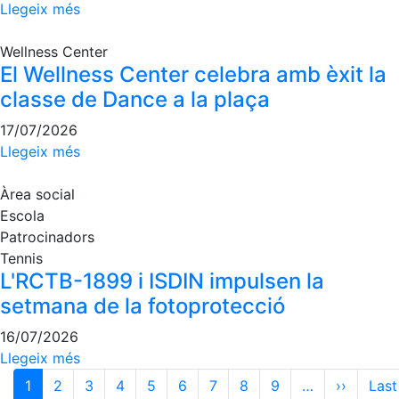
Llegeix més
Wellness Center
El Wellness Center celebra amb èxit la
classe de Dance a la plaça
17/07/2026
Llegeix més
Àrea social
Escola
Patrocinadors
Tennis
L'RCTB-1899 i ISDIN impulsen la
setmana de la fotoprotecció
16/07/2026
Llegeix més
Paginació
1
2
3
4
5
6
7
8
9
…
››
Pàgina 
Last