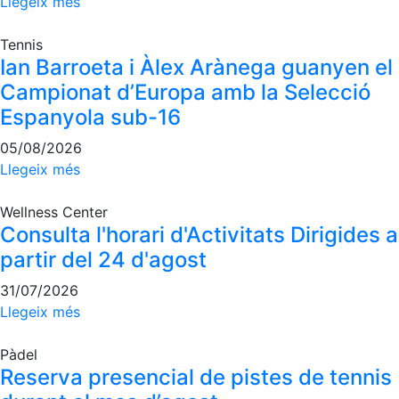
Llegeix més
Escola de Pàdel
Campionat Social Pàdel
Tennis
Ian Barroeta i Àlex Arànega guanyen el
Quadres de joc
Campionat d’Europa amb la Selecció
Quadre d'Honor
Espanyola sub-16
Històric del Campionat Social
05/08/2026
Normativa
Llegeix més
Altres esports
Wellness Center
Consulta l'horari d'Activitats Dirigides a
Àrea social
partir del 24 d'agost
Activitats Socials
31/07/2026
Sortides culturals
Llegeix més
Conferències i Inspirational Talks
Pàdel
Calendari d'Activitats Socials
Reserva presencial de pistes de tennis