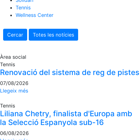
Solidari
Tennis
Escola de tennis
Wellness Center
Next Gen
Palmarès equips
Cercar
Totes les notícies
Llegendes
Jugadors professionals
Àrea social
Competicions
Tennis
Campionat Social de Tennis
Renovació del sistema de reg de pistes
Quadres de Joc
07/08/2026
Quadre d'Honor
Llegeix més
Històric del Campionat Social
Tennis
Fotos
Liliana Chetry, finalista d'Europa amb
Normativa
la Selecció Espanyola sub-16
Pàdel
06/08/2026