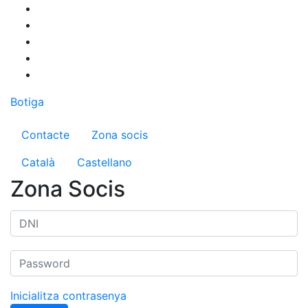
Vés
al
contingut
Botiga
Menú del compte d'usuari
Contacte
Zona socis
Català
Castellano
Zona Socis
Inicialitza contrasenya