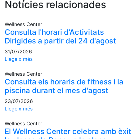
Notícies relacionades
professionals
Competicions
Campionat
Wellness Center
Social de
Consulta l'horari d'Activitats
Tennis
Dirigides a partir del 24 d'agost
Quadres
31/07/2026
de Joc
Llegeix més
Quadre
d'Honor
Wellness Center
Històric
Consulta els horaris de fitness i la
del
piscina durant el mes d'agost
Campionat
Social
23/07/2026
Fotos
Llegeix més
Normativa
Wellness Center
El Wellness Center celebra amb èxit
Pàdel