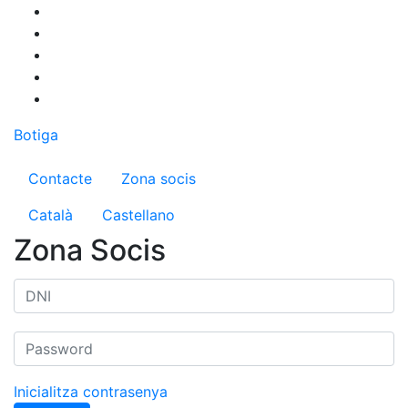
Vés
al
contingut
Botiga
Menú del compte d'usuari
Contacte
Zona socis
Català
Castellano
Zona Socis
Inicialitza contrasenya