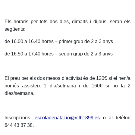
Serveis
Instal·lacions
Preguntes
Els horaris per tots dos dies, dimarts i dijous, seran els
Freqüents
següents:
(FAQs)
Treballa amb
de 16.00 a 16.40 hores – primer grup de 2 a 3 anys
nosaltres
de 16.50 a 17.40 hores – segon grup de 2 a 3 anys
Àrea esportiva
Tennis
El preu per als dos mesos d’activitat és de 120€ si el nen/a
Escola de
només assisteix 1 dia/setmana i de 160€ si ho fa 2
tennis
dies/setmana.
Next Gen
Palmarès
equips
Inscripcions:
escoladenatacio@rctb1899.es
o al telèfon
Llegendes
644 43 37 38.
Jugadors