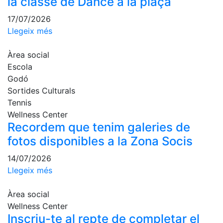
la classe de Dance a la plaça
Escola de
Pàdel
17/07/2026
Llegeix més
Campionat
Social Pàdel
Àrea social
Quadres
Escola
de joc
Godó
Quadre
Sortides Culturals
d'Honor
Tennis
Històric
Wellness Center
del
Recordem que tenim galeries de
Campionat
fotos disponibles a la Zona Socis
Social
14/07/2026
Normativa
Llegeix més
Altres esports
Àrea social
Àrea social
Wellness Center
Inscriu-te al repte de completar el