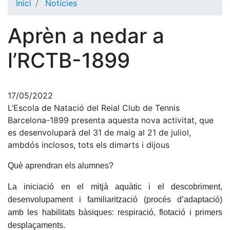
Inici
Notícies
El Club
Aprèn a nedar a
Història
La nostra
l’RCTB-1899
història
Cronologia
Presidents
17/05/2022
L’Escola de Natació del Reial Club de Tennis
Organització
Barcelona-1899 presenta aquesta nova activitat, que
es desenvoluparà del 31 de maig al 21 de juliol,
Junta
directiva
ambdós inclosos, tots els dimarts i dijous
Comissions
Què aprendran els alumnes?
i comités
Estructura
La iniciació en el mitjà aquàtic i el descobriment,
executiva
desenvolupament i familiarització (procés d’adaptació)
amb les habilitats bàsiques: respiració, flotació i primers
Fundació
desplaçaments.