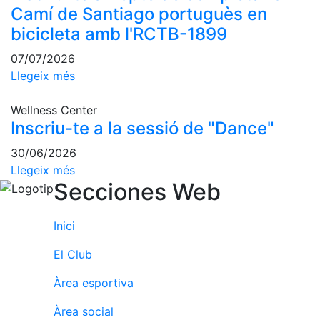
Activitats
Camí de Santiago portuguès en
Socials
bicicleta amb l'RCTB-1899
Sortides
culturals
07/07/2026
Llegeix més
Conferències
i
Inspirational
Wellness Center
Talks
Inscriu-te a la sessió de "Dance"
Calendari
30/06/2026
d'Activitats
Llegeix més
Socials
Secciones Web
Jocs de taula
Penyes del
Inici
Club
El Club
Wellness
Àrea esportiva
Center
Àrea social
Servei de