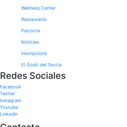
fisiosalut
Wellness Center
Entrenaments
personals
Restaurants
Activitats
Patrocini
dirigides
Piscina
Notícies
Normativa
Inscripcions
Restaurants
El Godó del Soci/a
Redes Sociales
Restaurant
Facebook
L'Snack
Twitter
Casa Arilla
Instagram
Youtube
Chill Out
LinkedIn
Bar
Piscina