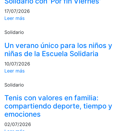
Solidario con 'Por fin Viernes'
Campeonato
17/07/2026
Social de Pádel
Leer más
Cuadros de
juego
Solidario
Cuadro
Un verano único para los niños y
d'Honor
niñas de la Escuela Solidaria
Histórico del
Campeonato
10/07/2026
Social
Leer más
Normativa
Solidario
Otros deportes
Tenis con valores en familia:
Área social
compartiendo deporte, tiempo y
emociones
Activitats
Socials
02/07/2026
Salidas