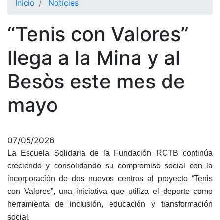
Inicio
Notícies
El Club
“Tenis con Valores”
Historia
Nuestra
llega a la Mina y al
historia
Besòs este mes de
Cronología
Presidentes
mayo
Organización
Junta
directiva
07/05/2026
Comisiones
La Escuela Solidaria de la Fundación RCTB continúa
y comités
creciendo y consolidando su compromiso social con la
Estructura
incorporación de dos nuevos centros al proyecto “Tenis
ejecutiva
con Valores”, una iniciativa que utiliza el deporte como
herramienta de inclusión, educación y transformación
Fundación
social.