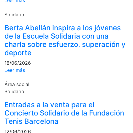
Leer más
culturales
Solidario
Conferencias
e
Berta Abellán inspira a los jóvenes
Inspirational
Talks
de la Escuela Solidaria con una
charla sobre esfuerzo, superación y
Calendario de
Actividades
deporte
Sociales
18/06/2026
Juegos de
Leer más
mesa
Peñas del Club
Área social
Solidario
Wellness Center
Entradas a la venta para el
Concierto Solidario de la Fundación
Servicio de
fisiosalud
Tenis Barcelona
Entrenamientos
12/06/2026