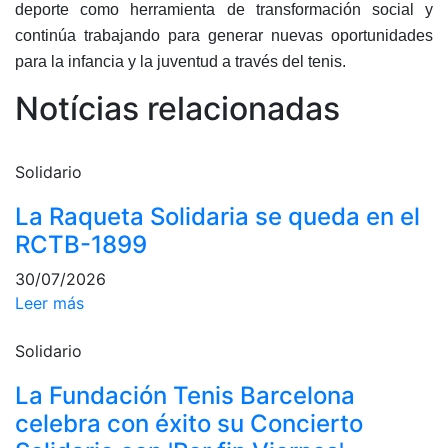
deporte como herramienta de transformación social y
profesionales
continúa trabajando para generar nuevas oportunidades
Competiciones
para la infancia y la juventud a través del tenis.
Campeonato
Social de Tenis
Notícias relacionadas
Cuadros de
Juego
Solidario
Cuadro de
Honor
La Raqueta Solidaria se queda en el
Histórico del
RCTB-1899
Campeonato
Social
30/07/2026
Leer más
Fotos
Normativa
Solidario
Pádel
La Fundación Tenis Barcelona
celebra con éxito su Concierto
Escuela de
Pádel