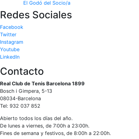
El Godó del Socio/a
Publicidad en
Redes Sociales
la Revista
Ventajas
Facebook
sociales
Twitter
¿Quieres ser
Instagram
Patrocinador
Youtube
del Club?
LinkedIn
Noticias
Contacto
Inscripciones
Real Club de Tenis Barcelona 1899
El Godó
Bosch i Gimpera, 5-13
del
08034-Barcelona
Socio/a
Tel: 932 037 852
Abierto todos los días del año.
De lunes a viernes, de 7:00h a 23:00h.
Fines de semana y festivos, de 8:00h a 22:00h.