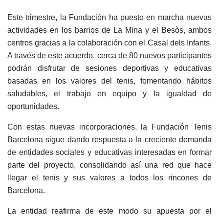
Servicios
Instalaciones
Este trimestre, la Fundación ha puesto en marcha nuevas
actividades en los barrios de La Mina y el Besòs, ambos
Preguntas
Frecuentes
centros gracias a la colaboración con el Casal dels Infants.
(FAQs)
A través de este acuerdo, cerca de 80 nuevos participantes
Trabaja con
podrán disfrutar de sesiones deportivas y educativas
nosotros
basadas en los valores del tenis, fomentando hábitos
saludables, el trabajo en equipo y la igualdad de
Área deportiva
oportunidades.
Tenis
Con estas nuevas incorporaciones, la Fundación Tenis
Escuela de
Barcelona sigue dando respuesta a la creciente demanda
tenis
de entidades sociales y educativas interesadas en formar
Next Gen
parte del proyecto, consolidando así una red que hace
Palmarés
llegar el tenis y sus valores a todos los rincones de
equipos
Barcelona.
Leyendas
La entidad reafirma de este modo su apuesta por el
Jugadores