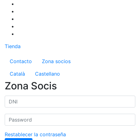
Pasar
al
contenido
principal
Tienda
Menú del compte d'usuari
Contacto
Zona socios
Català
Castellano
Zona Socis
Restablecer la contraseña