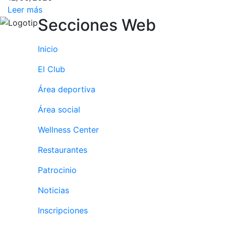
personales
Leer más
Actividades
Secciones Web
dirigidas
Piscina
Inicio
Normativa
El Club
Restaurantes
Área deportiva
Área social
Restaurante
Wellness Center
El Snack
Casa Arilla
Restaurantes
Chill Out
Patrocinio
Bar Piscina
Noticias
Patrocinio
Inscripciones
Patrocinadores