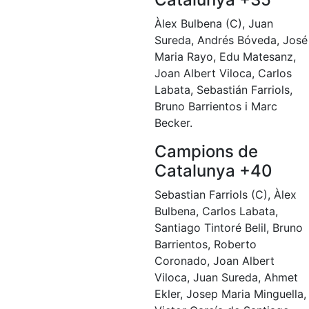
Patrocini
Àlex Bulbena (C), Juan
Sureda, Andrés Bóveda, José
Patrocinadors
Maria Rayo, Edu Matesanz,
Avantatges
Joan Albert Viloca, Carlos
socials
Labata, Sebastián Farriols,
Publicitat a la
Bruno Barrientos i Marc
Revista
Becker.
Vols ser
Campions de
Patrocinador
del Club?
Catalunya +40
Sebastian Farriols (C), Àlex
Notícies
Bulbena, Carlos Labata,
Santiago Tintoré Belil, Bruno
Inscripcions
Barrientos, Roberto
El
Coronado, Joan Albert
Godó
Viloca, Juan Sureda, Ahmet
del
Ekler, Josep Maria Minguella,
Soci/a