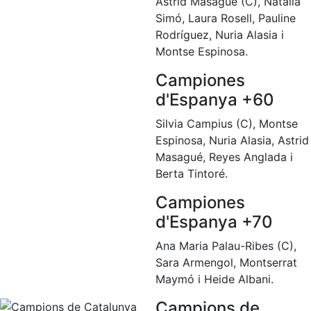
Astrid Masagué (C), Natalia
Activitats
Socials
Simó, Laura Rosell, Pauline
Rodríguez, Nuria Alasia i
Sortides
Montse Espinosa.
culturals
Conferències
Campiones
i
d'Espanya +60
Inspirational
Talks
Silvia Campius (C), Montse
Espinosa, Nuria Alasia, Astrid
Calendari
Masagué, Reyes Anglada i
d'Activitats
Berta Tintoré.
Socials
Jocs de taula
Campiones
Penyes del
d'Espanya +70
Club
Ana Maria Palau-Ribes (C),
Sara Armengol, Montserrat
Wellness
Center
Maymó i Heide Albani.
Campions de
Servei de