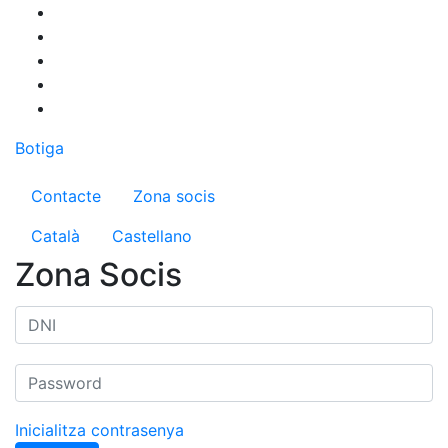
Vés
al
contingut
Botiga
Menú del compte d'usuari
Contacte
Zona socis
Català
Castellano
Zona Socis
Inicialitza contrasenya