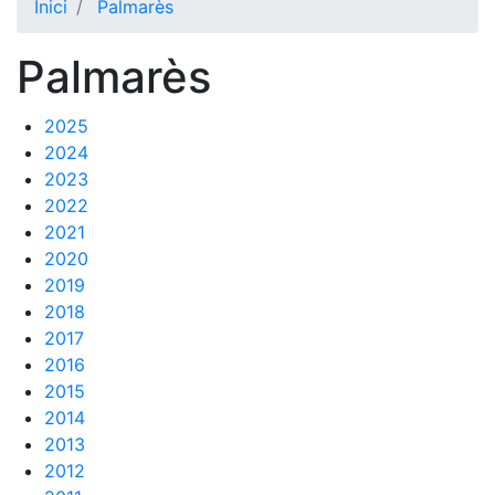
Inici
Palmarès
El Club
Palmarès
Història
La nostra
2025
història
2024
Cronologia
2023
Presidents
2022
2021
Organització
2020
2019
Junta
directiva
2018
2017
Comissions
i comités
2016
2015
Estructura
2014
executiva
2013
Fundació
2012