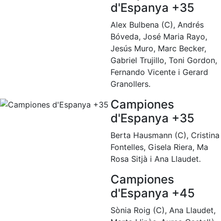
d'Espanya +35
professionals
Competicions
Alex Bulbena (C), Andrés
Bóveda, José Maria Rayo,
Campionat
Social de
Jesús Muro, Marc Becker,
Tennis
Gabriel Trujillo, Toni Gordon,
Fernando Vicente i Gerard
Quadres
Granollers.
de Joc
Quadre
Campiones
d'Honor
d'Espanya +35
Històric
del
Berta Hausmann (C), Cristina
Campionat
Fontelles, Gisela Riera, Ma
Social
Rosa Sitjà i Ana Llaudet.
Fotos
Campiones
Normativa
d'Espanya +45
Sònia Roig (C), Ana Llaudet,
Pàdel