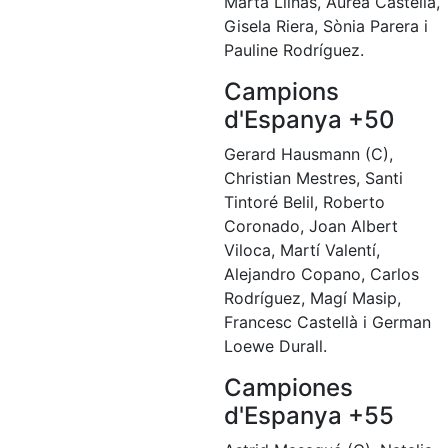
Marta Llinàs, Aurea Castellà,
Escola de
Gisela Riera, Sònia Parera i
Pàdel
Pauline Rodríguez.
Campionat
Social Pàdel
Campions
d'Espanya +50
Quadres
de joc
Gerard Hausmann (C),
Quadre
Christian Mestres, Santi
d'Honor
Tintoré Belil, Roberto
Històric
Coronado, Joan Albert
del
Viloca, Martí Valentí,
Campionat
Alejandro Copano, Carlos
Social
Rodríguez, Magí Masip,
Francesc Castellà i German
Normativa
Loewe Durall.
Altres esports
Campiones
Àrea social
d'Espanya +55