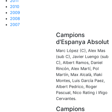
2011
Serveis
2010
Instal·lacions
2009
Preguntes
2008
Freqüents
2007
(FAQs)
Campions
Treballa amb
nosaltres
d'Espanya Absolut
Marc López (C), Alex Mas
Àrea esportiva
(sub C), Javier Luengo (sub
Tennis
C), Albert Ramos, Daniel
Rincón, Alex Martí, Pol
Escola de
Martín, Max Alcalà, Iñaki
tennis
Montes, Luis García Paez,
Next Gen
Albert Pedrico, Roger
Palmarès
Pascual, Nico Rating i Iñigo
equips
Cervantes.
Llegendes
Campions
Jugadors