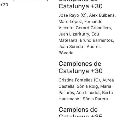
fisiosalut
Catalunya +30
Entrenaments
Jose Rayo (C), Àlex Bulbena,
personals
Marc López, Fernando
Activitats
Vicente, Gerard Granollers,
dirigides
Juan Lizariturry, Edu
Piscina
Matesanz, Bruno Barrientos,
Normativa
Juan Sureda i Andrés
Bóveda.
Restaurants
Campiones de
Catalunya +30
Restaurant
Cristina Fontelles (C), Aurea
L'Snack
Castellà, Sònia Roig, Maria
Casa Arilla
Pallarès, Ana Llaudet, Berta
Hausmann i Sònia Parera.
Chill Out
Bar
Campions de
Piscina
Catalunya +35