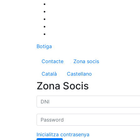
Vés
al
contingut
Botiga
Menú del compte d'us
Contacte
Zona socis
Català
Castellano
Zona Socis
Inicialitza contrasenya