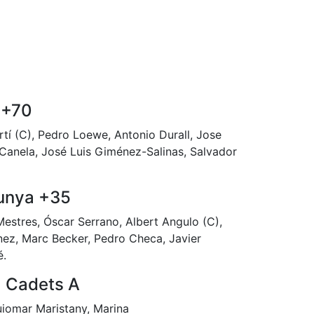
 +70
tí (C), Pedro Loewe, Antonio Durall, Jose
di Canela, José Luis Giménez-Salinas, Salvador
unya +35
estres, Óscar Serrano, Albert Angulo (C),
ínez, Marc Becker, Pedro Checa, Javier
é.
 Cadets A
uiomar Maristany, Marina