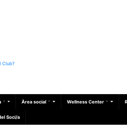
l Club?
a
Àrea social
Wellness Center
el Soci/a