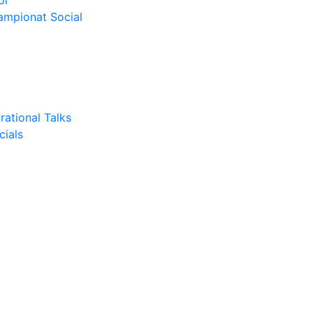
or
Campionat Social
rational Talks
cials