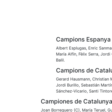
Campions Espanya
Albert Esplugas, Enric Sanmar
María Alfín, Fèlix Serra, Jor
Balil.
Campions de Catal
Gerard Hausmann, Christian M
Jordi Burillo, Sebastián Mart
Sánchez-Vicario, Santi Tintor
Campiones de Catalunya
Joan Borreguero (C), María Teruel, G