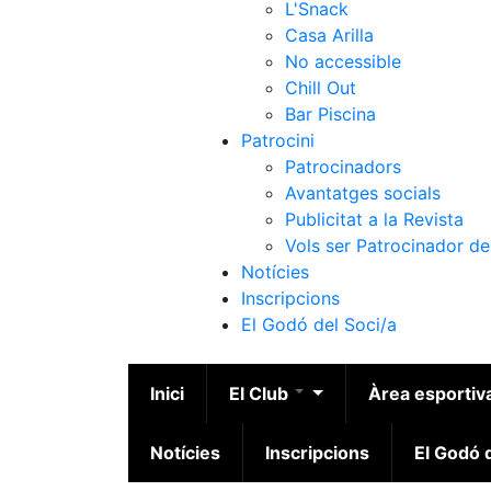
L'Snack
Casa Arilla
No accessible
Chill Out
Bar Piscina
Patrocini
Patrocinadors
Avantatges socials
Publicitat a la Revista
Vols ser Patrocinador de
Notícies
Inscripcions
El Godó del Soci/a
Inici
El Club
Àrea esportiv
Notícies
Inscripcions
El Godó d