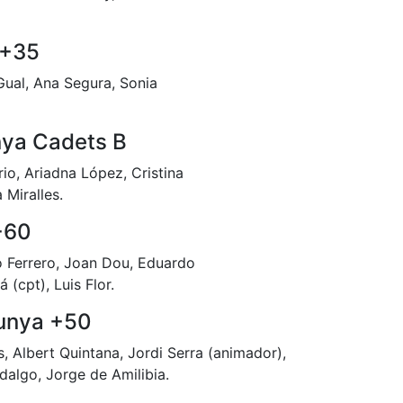
 +35
Gual, Ana Segura, Sonia
ya Cadets B
io, Ariadna López, Cristina
 Miralles.
+60
o Ferrero, Joan Dou, Eduardo
 (cpt), Luis Flor.
unya +50
, Albert Quintana, Jordi Serra (animador),
algo, Jorge de Amilibia.