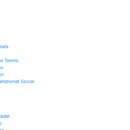
nals
e Tennis
oc
or
Campionat Social
Pàdel
c