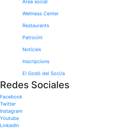
Activitats
Àrea social
Socials
Wellness Center
Sortides
culturals
Restaurants
Conferències
Patrocini
i
Inspirational
Notícies
Talks
Inscripcions
Calendari
d'Activitats
El Godó del Soci/a
Socials
Redes Sociales
Jocs de taula
Penyes del
Facebook
Club
Twitter
Instagram
Wellness
Youtube
Center
LinkedIn
Servei de