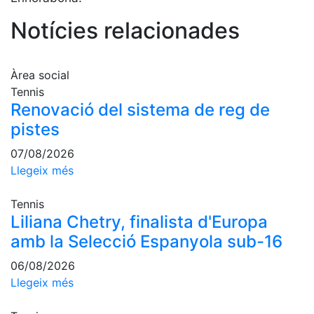
Serveis
Notícies relacionades
Instal·lacions
Preguntes
Freqüents
(FAQs)
Àrea social
Tennis
Treballa amb
Renovació del sistema de reg de
nosaltres
pistes
Àrea esportiva
07/08/2026
Llegeix més
Tennis
Escola de
Tennis
tennis
Liliana Chetry, finalista d'Europa
Next Gen
amb la Selecció Espanyola sub-16
Palmarès
06/08/2026
equips
Llegeix més
Llegendes
Jugadors