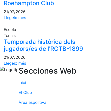
Roehampton Club
Escola de
Pàdel
21/07/2026
Campionat
Llegeix més
Social Pàdel
Escola
Quadres
de joc
Tennis
Temporada històrica dels
Quadre
d'Honor
jugadors/es de l'RCTB-1899
Històric
21/07/2026
del
Llegeix més
Campionat
Secciones Web
Social
Normativa
Inici
Altres esports
El Club
Àrea social
Àrea esportiva