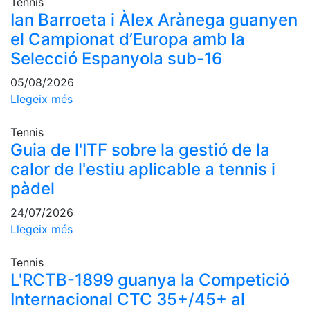
Tennis
professionals
Ian Barroeta i Àlex Arànega guanyen
Competicions
el Campionat d’Europa amb la
Campionat
Selecció Espanyola sub-16
Social de
Tennis
05/08/2026
Llegeix més
Quadres
de Joc
Tennis
Quadre
Guia de l'ITF sobre la gestió de la
d'Honor
calor de l'estiu aplicable a tennis i
Històric
pàdel
del
Campionat
24/07/2026
Social
Llegeix més
Fotos
Tennis
Normativa
L'RCTB-1899 guanya la Competició
Pàdel
Internacional CTC 35+/45+ al