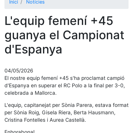
Inici
Notícies
El Club
L'equip femení +45
Història
La nostra
guanya el Campionat
història
d'Espanya
Cronologia
Presidents
Organització
04/05/2026
Junta
El nostre equip femení +45 s'ha proclamat campió
directiva
d'Espanya en superar el RC Polo a la final per 3-0,
Comissions
celebrada a Mallorca.
i comités
L'equip, capitanejat per Sònia Parera, estava format
Estructura
per Sònia Roig, Gisela Riera, Berta Hausmann,
executiva
Cristina Fontelles i Aurea Castellà.
Fundació
Enhorabona!