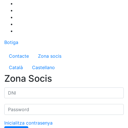
Vés
al
contingut
Botiga
Menú del compte d'usuari
Contacte
Zona socis
Català
Castellano
Zona Socis
Inicialitza contrasenya