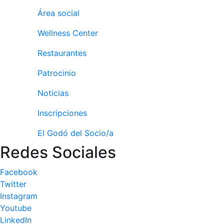
culturales
Área social
Conferencias
Wellness Center
e
Inspirational
Restaurantes
Talks
Patrocinio
Calendario de
Actividades
Noticias
Sociales
Juegos de
Inscripciones
mesa
El Godó del Socio/a
Peñas del Club
Redes Sociales
Wellness Center
Facebook
Twitter
Servicio de
Instagram
fisiosalud
Youtube
Entrenamientos
LinkedIn