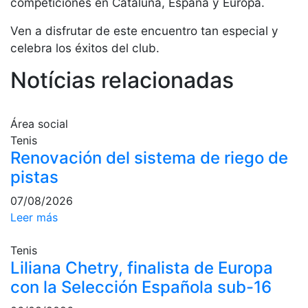
competiciones en Cataluña, España y Europa.
Servicios
Instalaciones
Ven a disfrutar de este encuentro tan especial y
Preguntas
celebra los éxitos del club.
Frecuentes
(FAQs)
Notícias relacionadas
Trabaja con
nosotros
Área social
Área deportiva
Tenis
Renovación del sistema de riego de
Tenis
pistas
Escuela de
07/08/2026
tenis
Leer más
Next Gen
Palmarés
Tenis
equipos
Liliana Chetry, finalista de Europa
Leyendas
con la Selección Española sub-16
Jugadores