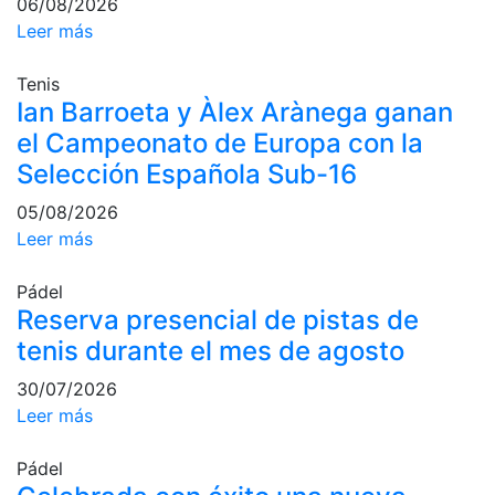
06/08/2026
profesionales
Leer más
Competiciones
Tenis
Campeonato
Ian Barroeta y Àlex Arànega ganan
Social de Tenis
el Campeonato de Europa con la
Cuadros de
Juego
Selección Española Sub-16
Cuadro de
05/08/2026
Honor
Leer más
Histórico del
Campeonato
Pádel
Social
Reserva presencial de pistas de
Fotos
tenis durante el mes de agosto
Normativa
30/07/2026
Leer más
Pádel
Escuela de
Pádel
Pádel