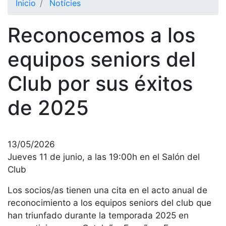
Inicio
Notícies
El Club
Reconocemos a los
Historia
Nuestra
equipos seniors del
historia
Club por sus éxitos
Cronología
Presidentes
de 2025
Organización
Junta
directiva
13/05/2026
Comisiones
Jueves 11 de junio, a las 19:00h en el Salón del
y comités
Club
Estructura
Los socios/as tienen una cita en el acto anual de
ejecutiva
reconocimiento a los equipos seniors del club que
Fundación
han triunfado durante la temporada 2025 en