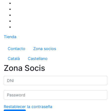
Pasar
al
contenido
principal
Tienda
Menú del compte d'usuari
Contacto
Zona socios
Català
Castellano
Zona Socis
Restablecer la contraseña