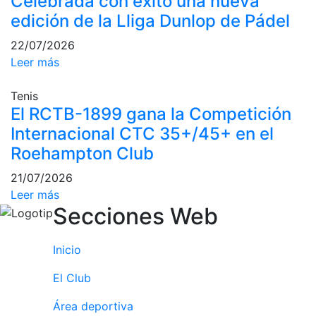
Celebrada con éxito una nueva
edición de la Lliga Dunlop de Pádel
Campeonato
Social de Pádel
22/07/2026
Cuadros de
Leer más
juego
Cuadro
Tenis
d'Honor
El RCTB-1899 gana la Competición
Histórico del
Internacional CTC 35+/45+ en el
Campeonato
Roehampton Club
Social
21/07/2026
Normativa
Leer más
Secciones Web
Otros deportes
Área social
Inicio
Activitats
El Club
Socials
Área deportiva
Salidas