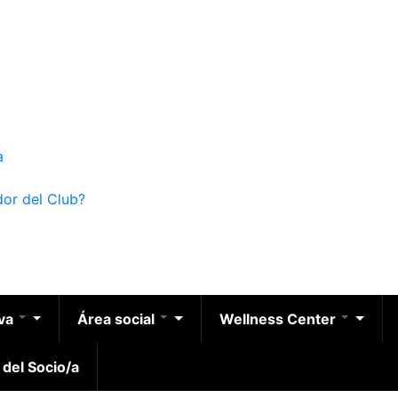
a
dor del Club?
iva
Área social
Wellness Center
 del Socio/a