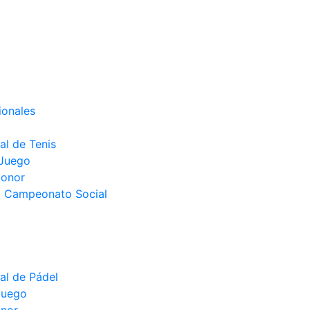
ionales
l de Tenis
 Juego
Honor
el Campeonato Social
l de Pádel
juego