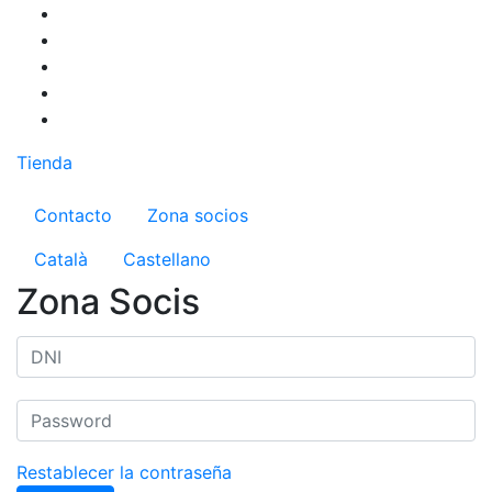
Pasar
al
contenido
principal
Tienda
Menú del compte d'usuari
Contacto
Zona socios
Català
Castellano
Zona Socis
Restablecer la contraseña