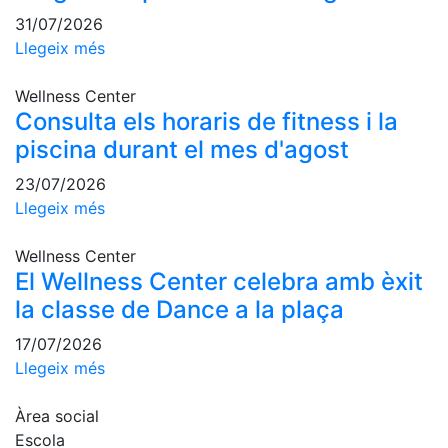
professionals
31/07/2026
Competicions
Llegeix més
Campionat
Wellness Center
Social de
Consulta els horaris de fitness i la
Tennis
piscina durant el mes d'agost
Quadres
de Joc
23/07/2026
Quadre
Llegeix més
d'Honor
Històric
Wellness Center
del
El Wellness Center celebra amb èxit
Campionat
la classe de Dance a la plaça
Social
17/07/2026
Fotos
Llegeix més
Normativa
Àrea social
Pàdel
Escola