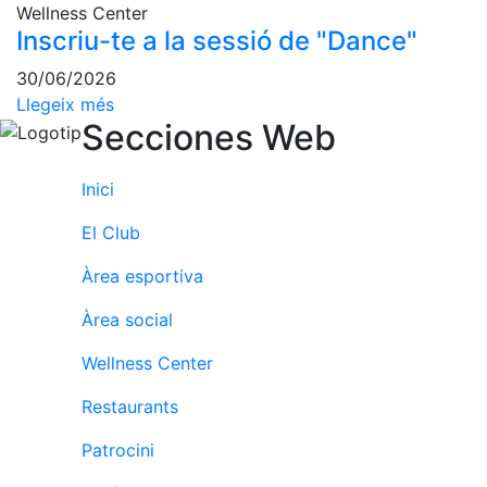
Activitats
Wellness Center
Socials
Inscriu-te a la sessió de "Dance"
Sortides
30/06/2026
culturals
Llegeix més
Conferències
Secciones Web
i
Inspirational
Talks
Inici
Calendari
El Club
d'Activitats
Socials
Àrea esportiva
Jocs de taula
Àrea social
Penyes del
Club
Wellness Center
Restaurants
Wellness
Center
Patrocini
Servei de