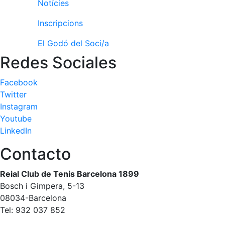
Notícies
fisiosalut
Entrenaments
Inscripcions
personals
El Godó del Soci/a
Activitats
Redes Sociales
dirigides
Piscina
Facebook
Normativa
Twitter
Instagram
Restaurants
Youtube
LinkedIn
Restaurant
Contacto
L'Snack
Reial Club de Tenis Barcelona 1899
Casa Arilla
Bosch i Gimpera, 5-13
Chill Out
08034-Barcelona
Bar
Tel: 932 037 852
Piscina