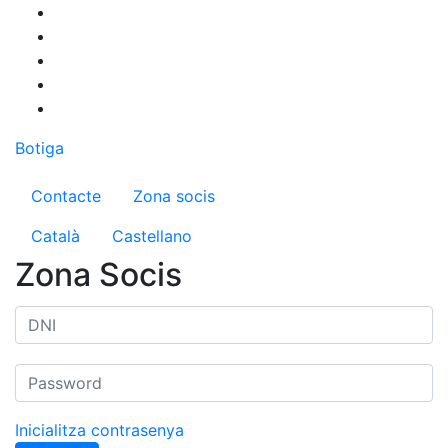
Vés
al
contingut
Botiga
Menú del compte d'usuari
Contacte
Zona socis
Català
Castellano
Zona Socis
Inicialitza contrasenya