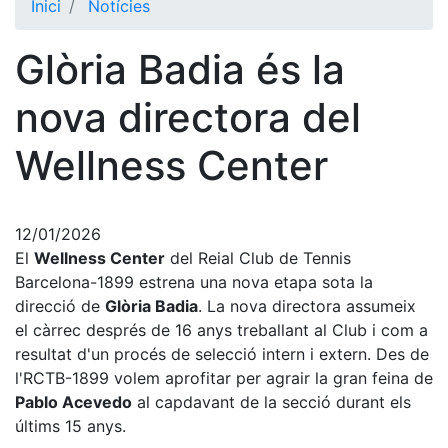
Inici
Notícies
El Club
Glòria Badia és la
Història
La nostra
nova directora del
història
Wellness Center
Cronologia
Presidents
Organització
12/01/2026
El
Wellness Center
Junta
del Reial Club de Tennis
directiva
Barcelona-1899 estrena una nova etapa sota la
direcció de
Glòria Badia
. La nova directora assumeix
Comissions
i comités
el càrrec després de 16 anys treballant al Club i com a
resultat d'un procés de selecció intern i extern. Des de
Estructura
l'RCTB-1899 volem aprofitar per agrair la gran feina de
executiva
Pablo Acevedo
al capdavant de la secció durant els
Fundació
últims 15 anys.