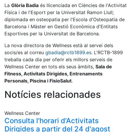
Serveis
La
Glòria Badia
és llicenciada en Ciències de l'Activitat
Instal·lacions
Física i de l'Esport per la Universitat Ramon Llull;
diplomada en osteopatia per l'Escola d'Osteopatia de
Preguntes
Freqüents
Barcelona i Màster en Gestió Econòmica d'Entitats
(FAQs)
Esportives per la Universitat de Barcelona.
Treballa amb
La nova directora de Wellness està al servei dels
nosaltres
socis/es al correu
gbadia@rctb1899.es
. L'RCTB-1899
treballa cada dia per oferir els millors serveis de
Àrea esportiva
Wellness Center en tots els seus àmbits,
Sala de
Tennis
Fitness, Activitats Dirigides, Entrenaments
Personals, Piscina i FisioSalut
.
Escola de
tennis
Notícies relacionades
Next Gen
Palmarès
equips
Wellness Center
Consulta l'horari d'Activitats
Llegendes
Dirigides a partir del 24 d'agost
Jugadors