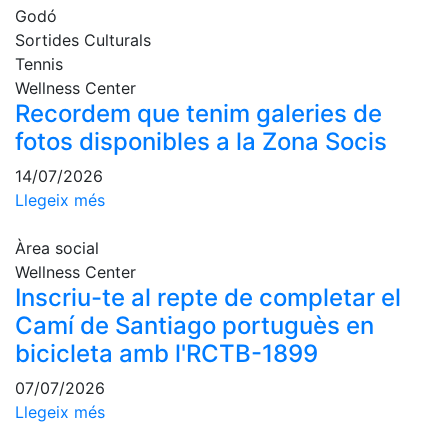
Escola de
Godó
Pàdel
Sortides Culturals
Tennis
Campionat
Social Pàdel
Wellness Center
Recordem que tenim galeries de
Quadres
fotos disponibles a la Zona Socis
de joc
Quadre
14/07/2026
d'Honor
Llegeix més
Històric
del
Àrea social
Campionat
Wellness Center
Social
Inscriu-te al repte de completar el
Camí de Santiago portuguès en
Normativa
bicicleta amb l'RCTB-1899
Altres esports
07/07/2026
Àrea social
Llegeix més