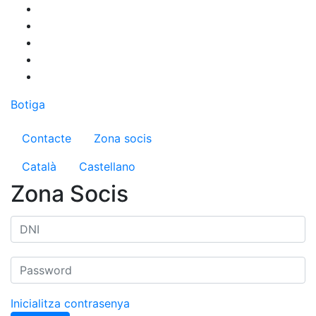
Vés
al
contingut
Botiga
Menú del compte d'usuari
Contacte
Zona socis
Català
Castellano
Zona Socis
Inicialitza contrasenya