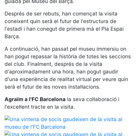
guiada pel Museu del Barça.
Serveis
Instal·lacions
Després de ser rebuts, han començat la visita
Preguntes
coneixent quin serà el futur de l'estructura de
Freqüents
l'estadi i han conegut de primera mà el Pla Espai
(FAQs)
Barça.
Treballa amb
nosaltres
A continuació, han passat pel museu immersiu on
han pogut repassar la història de totes les seccions
Àrea esportiva
del club. Finalment, després de la visita
d'aproximadament una hora, han pogut gaudir
Tennis
d'una experiència de realitat virtual per veure quin
Escola de
serà el futur de les noves instal·lacions.
tennis
Agraïm a l'FC Barcelona
la seva col·laboració i
Next Gen
l'excel·lent tracte en la visita.
Palmarès
equips
Llegendes
Jugadors