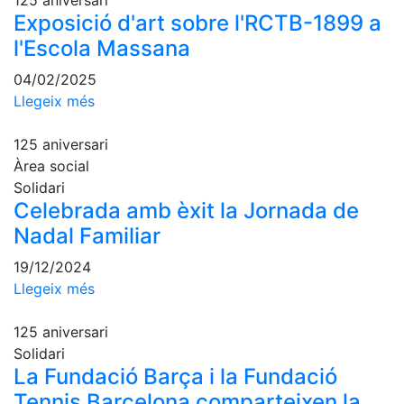
125 aniversari
Escola de
Exposició d'art sobre l'RCTB-1899 a
Pàdel
l'Escola Massana
Campionat
Social Pàdel
04/02/2025
Llegeix més
Quadres
de joc
125 aniversari
Quadre
Àrea social
d'Honor
Solidari
Històric
Celebrada amb èxit la Jornada de
del
Nadal Familiar
Campionat
Social
19/12/2024
Llegeix més
Normativa
Altres esports
125 aniversari
Solidari
Àrea social
La Fundació Barça i la Fundació
Tennis Barcelona comparteixen la