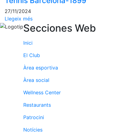
Tennis Barcelona-1899
fisiosalut
27/11/2024
Entrenaments
Llegeix més
personals
Secciones Web
Activitats
dirigides
Inici
Piscina
Normativa
El Club
Àrea esportiva
Restaurants
Àrea social
Restaurant
Wellness Center
L'Snack
Restaurants
Casa Arilla
Patrocini
Chill Out
Bar
Notícies
Piscina