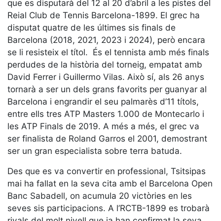
Serveis
que es disputarà del 12 al 20 d’abril a les pistes del
Reial Club de Tennis Barcelona-1899. El grec ha
Instal·lacions
disputat quatre de les últimes sis finals de
Preguntes
Barcelona (2018, 2021, 2023 i 2024), però encara
Freqüents
se li resisteix el títol. És el tennista amb més finals
(FAQs)
perdudes de la història del torneig, empatat amb
Treballa amb
David Ferrer i Guillermo Vilas. Això sí, als 26 anys
nosaltres
tornarà a ser un dels grans favorits per guanyar al
Àrea esportiva
Barcelona i engrandir el seu palmarès d’11 títols,
entre ells tres ATP Masters 1.000 de Montecarlo i
Tennis
les ATP Finals de 2019. A més a més, el grec va
Escola de
ser finalista de Roland Garros el 2001, demostrant
tennis
ser un gran especialista sobre terra batuda.
Next Gen
Des que es va convertir en professional, Tsitsipas
Palmarès
mai ha fallat en la seva cita amb el Barcelona Open
equips
Banc Sabadell, on acumula 20 victòries en les
Llegendes
seves sis participacions. A l’RCTB-1899 es trobarà
Jugadors
rivals del molt nivell que ja han confirmat la seva