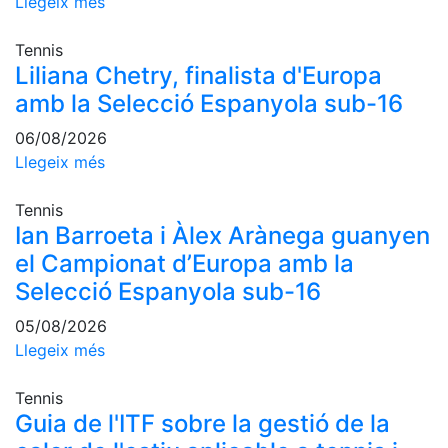
Llegeix més
Escola de
Pàdel
Tennis
Campionat
Liliana Chetry, finalista d'Europa
Social Pàdel
amb la Selecció Espanyola sub-16
Quadres
06/08/2026
de joc
Llegeix més
Quadre
d'Honor
Tennis
Històric
Ian Barroeta i Àlex Arànega guanyen
del
el Campionat d’Europa amb la
Campionat
Social
Selecció Espanyola sub-16
Normativa
05/08/2026
Llegeix més
Altres esports
Tennis
Àrea social
Guia de l'ITF sobre la gestió de la