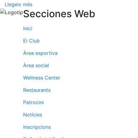
fisiosalut
Llegeix més
Secciones Web
Entrenaments
personals
Inici
Activitats
dirigides
El Club
Piscina
Àrea esportiva
Normativa
Àrea social
Restaurants
Wellness Center
Restaurant
Restaurants
L'Snack
Patrocini
Casa Arilla
Notícies
Chill Out
Bar
Inscripcions
Piscina