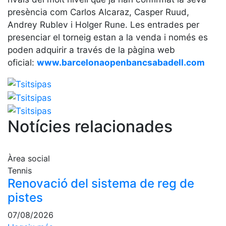
professionals
presència com Carlos Alcaraz, Casper Ruud,
Competicions
Andrey Rublev i Holger Rune. Les entrades per
presenciar el torneig estan a la venda i només es
Campionat
Social de
poden adquirir a través de la pàgina web
Tennis
oficial:
www.barcelonaopenbancsabadell.com
Quadres
de Joc
Quadre
d'Honor
Notícies relacionades
Històric
del
Campionat
Social
Àrea social
Tennis
Fotos
Renovació del sistema de reg de
Normativa
pistes
07/08/2026
Pàdel