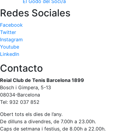
El Godó del Soci/a
Patrocini
Redes Sociales
Patrocinadors
Facebook
Avantatges
Twitter
socials
Instagram
Publicitat a la
Youtube
Revista
LinkedIn
Vols ser
Contacto
Patrocinador
del Club?
Reial Club de Tenis Barcelona 1899
Bosch i Gimpera, 5-13
Notícies
08034-Barcelona
Inscripcions
Tel: 932 037 852
El
Obert tots els dies de l’any.
Godó
De dilluns a divendres, de 7.00h a 23.00h.
del
Caps de setmana i festius, de 8.00h a 22.00h.
Soci/a