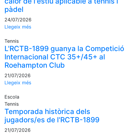
calor de l'estiu aplicable a tennis i
Activitats
Socials
pàdel
Sortides
24/07/2026
culturals
Llegeix més
Conferències
i
Tennis
Inspirational
L'RCTB-1899 guanya la Competició
Talks
Internacional CTC 35+/45+ al
Calendari
Roehampton Club
d'Activitats
Socials
21/07/2026
Llegeix més
Jocs de taula
Penyes del
Escola
Club
Tennis
Temporada històrica dels
Wellness
jugadors/es de l'RCTB-1899
Center
21/07/2026
Servei de