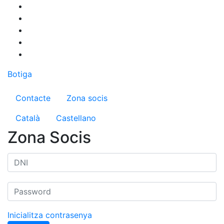
Vés
al
contingut
Botiga
Menú del compte d'usuari
Contacte
Zona socis
Català
Castellano
Zona Socis
Inicialitza contrasenya