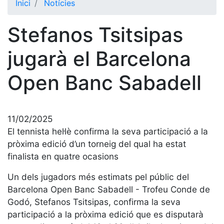
Inici
Notícies
El Club
Stefanos Tsitsipas
Història
La nostra
jugarà el Barcelona
història
Open Banc Sabadell
Cronologia
Presidents
Organització
11/02/2025
Junta
El tennista hel·lè confirma la seva participació a la
directiva
pròxima edició d’un torneig del qual ha estat
Comissions
finalista en quatre ocasions
i comités
Un dels jugadors més estimats pel públic del
Estructura
Barcelona Open Banc Sabadell - Trofeu Conde de
executiva
Godó, Stefanos Tsitsipas, confirma la seva
Fundació
participació a la pròxima edició que es disputarà