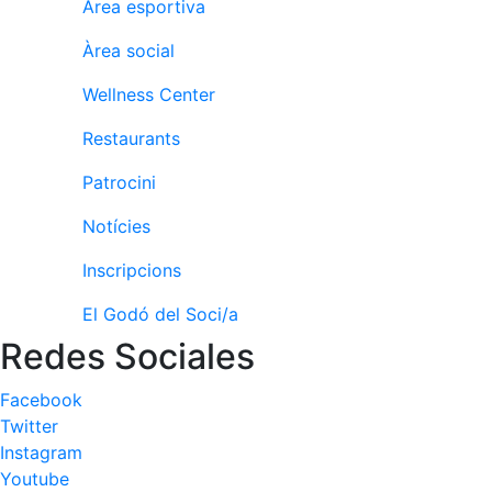
Àrea esportiva
culturals
Àrea social
Conferències
i
Wellness Center
Inspirational
Talks
Restaurants
Calendari
Patrocini
d'Activitats
Socials
Notícies
Jocs de taula
Inscripcions
Penyes del
Club
El Godó del Soci/a
Redes Sociales
Wellness
Center
Facebook
Servei de
Twitter
fisiosalut
Instagram
Entrenaments
Youtube