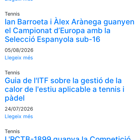
Campionat
Social de
Tennis
Tennis
Ian Barroeta i Àlex Arànega guanyen
Quadres
el Campionat d’Europa amb la
de Joc
Selecció Espanyola sub-16
Quadre
05/08/2026
d'Honor
Llegeix més
Històric
del
Tennis
Campionat
Guia de l'ITF sobre la gestió de la
Social
calor de l'estiu aplicable a tennis i
Fotos
pàdel
Normativa
24/07/2026
Pàdel
Llegeix més
Escola de
Tennis
Pàdel
L'RCTB-1899 guanya la Competició