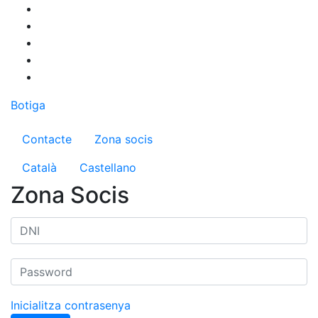
Vés
al
contingut
Botiga
Menú del compte d'usuari
Contacte
Zona socis
Català
Castellano
Zona Socis
Inicialitza contrasenya