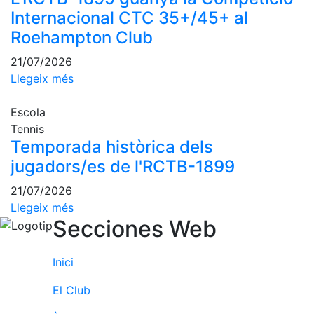
Campionat
Internacional CTC 35+/45+ al
Social Pàdel
Roehampton Club
Quadres
de joc
21/07/2026
Quadre
Llegeix més
d'Honor
Escola
Històric
del
Tennis
Campionat
Temporada històrica dels
Social
jugadors/es de l'RCTB-1899
Normativa
21/07/2026
Llegeix més
Altres esports
Secciones Web
Àrea social
Inici
Activitats
Socials
El Club
Sortides