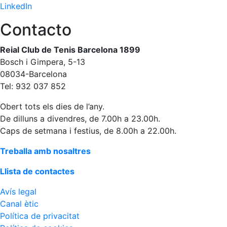
personals
LinkedIn
Activitats
Contacto
dirigides
Piscina
Reial Club de Tenis Barcelona 1899
Normativa
Bosch i Gimpera, 5-13
08034-Barcelona
Restaurants
Tel: 932 037 852
Obert tots els dies de l’any.
Restaurant
De dilluns a divendres, de 7.00h a 23.00h.
Caps de setmana i festius, de 8.00h a 22.00h.
L'Snack
Casa Arilla
Treballa amb nosaltres
Chill Out
Llista de contactes
Bar
Piscina
Avís legal
Canal ètic
Patrocini
Política de privacitat