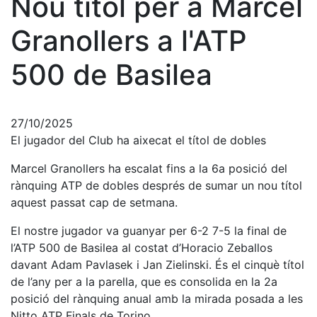
Nou títol per a Marcel
Història
La nostra
Granollers a l'ATP
història
500 de Basilea
Cronologia
Presidents
Organització
27/10/2025
El jugador del Club ha aixecat el títol de dobles
Junta
directiva
Marcel Granollers ha escalat fins a la 6a posició del
Comissions
rànquing ATP de dobles després de sumar un nou títol
i comités
aquest passat cap de setmana.
Estructura
executiva
El nostre jugador va guanyar per 6-2 7-5 la final de
l’ATP 500 de Basilea al costat d’Horacio Zeballos
Fundació
davant Adam Pavlasek i Jan Zielinski. És el cinquè títol
Serveis
de l’any per a la parella, que es consolida en la 2a
posició del rànquing anual amb la mirada posada a les
Instal·lacions
Nitto ATP Finals de Torino.