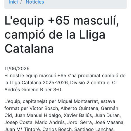
Inici
Notícies
El Club
L'equip +65 masculí,
Història
La nostra
campió de la Lliga
història
Catalana
Cronologia
Presidents
Organització
11/06/2026
El nostre equip masculí +65 s'ha proclamat campió de
Junta
directiva
la Lliga Catalana 2025-2026, Divisió 2 contra el CT
Andrés Gimeno B per 3-0.
Comissions
i comités
L'equip, capitanejat per Miquel Montserrat, estava
Estructura
format per Víctor Bosch, Alberto Quintana, Germán
executiva
Cid, Juan Manuel Hidalgo, Xavier Ballús, Juan Duran,
Josep Costa, Mario Andrés, Jordi Serra, José Masana,
Fundació
Juan Mª Tintoré, Carlos Bosch, Santiago Lanchas,