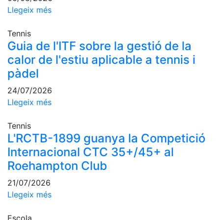
professionals
Llegeix més
Competicions
Tennis
Campionat
Guia de l'ITF sobre la gestió de la
Social de
calor de l'estiu aplicable a tennis i
Tennis
pàdel
Quadres
de Joc
24/07/2026
Quadre
Llegeix més
d'Honor
Històric
Tennis
del
L'RCTB-1899 guanya la Competició
Campionat
Internacional CTC 35+/45+ al
Social
Roehampton Club
Fotos
21/07/2026
Normativa
Llegeix més
Pàdel
Escola