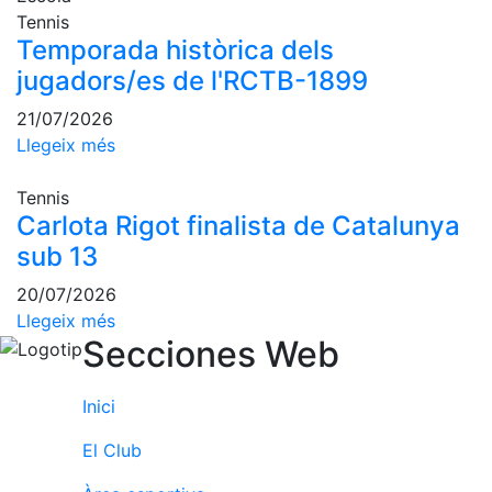
Escola de
Tennis
Pàdel
Temporada històrica dels
Campionat
jugadors/es de l'RCTB-1899
Social Pàdel
21/07/2026
Quadres
Llegeix més
de joc
Quadre
Tennis
d'Honor
Carlota Rigot finalista de Catalunya
Històric
sub 13
del
Campionat
20/07/2026
Social
Llegeix més
Secciones Web
Normativa
Altres esports
Inici
Àrea social
El Club