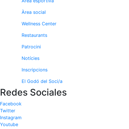
Àrea esportiva
Activitats
Socials
Àrea social
Sortides
culturals
Wellness Center
Conferències
Restaurants
i
Inspirational
Patrocini
Talks
Notícies
Calendari
d'Activitats
Inscripcions
Socials
Jocs de taula
El Godó del Soci/a
Redes Sociales
Penyes del
Club
Facebook
Wellness
Twitter
Center
Instagram
Youtube
Servei de