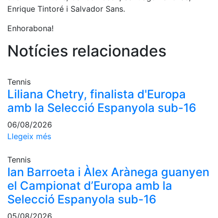
Serveis
Enrique Tintoré i Salvador Sans.
Instal·lacions
Enhorabona!
Preguntes
Freqüents
Notícies relacionades
(FAQs)
Treballa amb
nosaltres
Tennis
Liliana Chetry, finalista d'Europa
Àrea esportiva
amb la Selecció Espanyola sub-16
Tennis
06/08/2026
Escola de
Llegeix més
tennis
Tennis
Next Gen
Ian Barroeta i Àlex Arànega guanyen
Palmarès
el Campionat d’Europa amb la
equips
Selecció Espanyola sub-16
Llegendes
Jugadors
05/08/2026