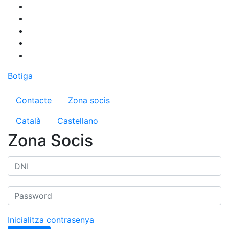
Vés
al
contingut
Botiga
Menú del compte d'usuari
Contacte
Zona socis
Català
Castellano
Zona Socis
Inicialitza contrasenya