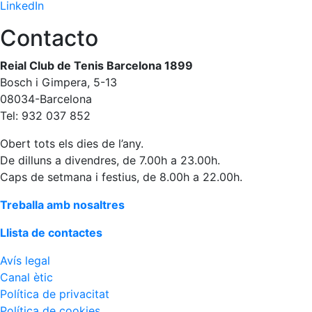
LinkedIn
fisiosalut
Contacto
Entrenaments
personals
Reial Club de Tenis Barcelona 1899
Activitats
dirigides
Bosch i Gimpera, 5-13
08034-Barcelona
Piscina
Tel: 932 037 852
Normativa
Obert tots els dies de l’any.
Restaurants
De dilluns a divendres, de 7.00h a 23.00h.
Caps de setmana i festius, de 8.00h a 22.00h.
Restaurant
Treballa amb nosaltres
L'Snack
Llista de contactes
Casa Arilla
Avís legal
Chill Out
Canal ètic
Bar
Política de privacitat
Piscina
Política de cookies