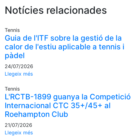
Serveis
Notícies relacionades
Instal·lacions
Preguntes
Freqüents
Tennis
(FAQs)
Guia de l'ITF sobre la gestió de la
Treballa amb
calor de l'estiu aplicable a tennis i
nosaltres
pàdel
Àrea esportiva
24/07/2026
Llegeix més
Tennis
Escola de
Tennis
tennis
L'RCTB-1899 guanya la Competició
Next Gen
Internacional CTC 35+/45+ al
Roehampton Club
Palmarès
equips
21/07/2026
Llegendes
Llegeix més
Jugadors