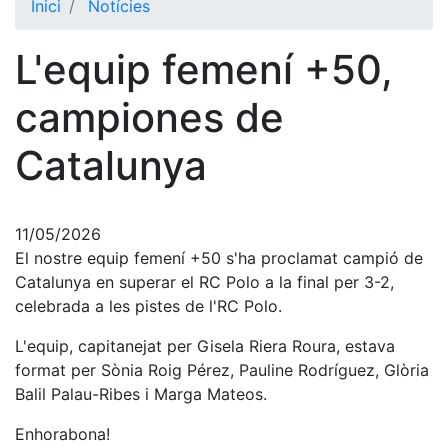
Inici
Notícies
El Club
L'equip femení +50,
Història
La nostra
campiones de
història
Catalunya
Cronologia
Presidents
Organització
11/05/2026
El nostre equip femení +50 s'ha proclamat campió de
Junta
directiva
Catalunya en superar el RC Polo a la final per 3-2,
celebrada a les pistes de l'RC Polo.
Comissions
i comités
L'equip, capitanejat per Gisela Riera Roura, estava
Estructura
format per Sònia Roig Pérez, Pauline Rodríguez, Glòria
executiva
Balil Palau-Ribes i Marga Mateos.
Fundació
Enhorabona!