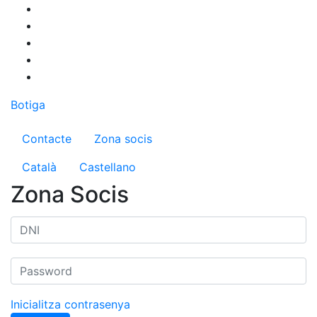
Vés
al
contingut
Botiga
Menú del compte d'usuari
Contacte
Zona socis
Català
Castellano
Zona Socis
Inicialitza contrasenya