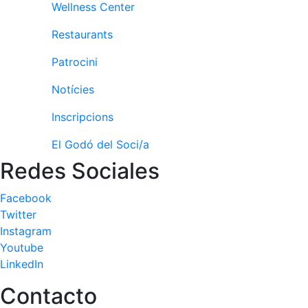
Activitats
Wellness Center
Socials
Restaurants
Sortides
culturals
Patrocini
Conferències
i
Notícies
Inspirational
Talks
Inscripcions
El Godó del Soci/a
Calendari
d'Activitats
Redes Sociales
Socials
Jocs de taula
Facebook
Twitter
Penyes del
Club
Instagram
Youtube
Wellness
LinkedIn
Center
Contacto
Servei de