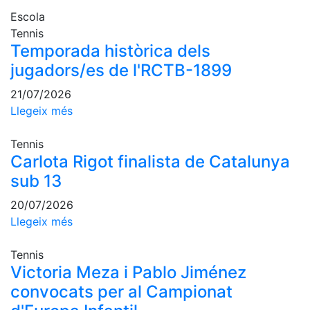
professionals
Escola
Competicions
Tennis
Temporada històrica dels
Campionat
jugadors/es de l'RCTB-1899
Social de
Tennis
21/07/2026
Quadres
Llegeix més
de Joc
Quadre
Tennis
d'Honor
Carlota Rigot finalista de Catalunya
Històric
sub 13
del
Campionat
20/07/2026
Social
Llegeix més
Fotos
Tennis
Normativa
Victoria Meza i Pablo Jiménez
convocats per al Campionat
Pàdel