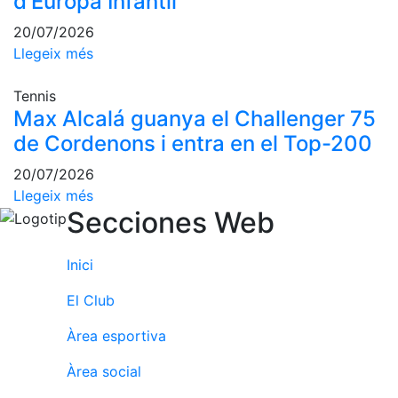
d'Europa Infantil
Escola de
Pàdel
20/07/2026
Llegeix més
Campionat
Social Pàdel
Tennis
Quadres
Max Alcalá guanya el Challenger 75
de joc
de Cordenons i entra en el Top-200
Quadre
d'Honor
20/07/2026
Llegeix més
Històric
Secciones Web
del
Campionat
Social
Inici
Normativa
El Club
Altres esports
Àrea esportiva
Àrea social
Àrea social