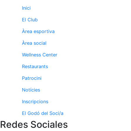
Activitats
Socials
Inici
Sortides
El Club
culturals
Àrea esportiva
Conferències
i
Àrea social
Inspirational
Talks
Wellness Center
Calendari
Restaurants
d'Activitats
Socials
Patrocini
Jocs de taula
Notícies
Penyes del
Club
Inscripcions
Wellness
El Godó del Soci/a
Center
Redes Sociales
Servei de