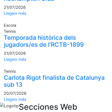
Escola de
21/07/2026
Pàdel
Llegeix més
Campionat
Social Pàdel
Escola
Quadres
Tennis
de joc
Temporada històrica dels
Quadre
jugadors/es de l'RCTB-1899
d'Honor
21/07/2026
Històric
Llegeix més
del
Campionat
Social
Tennis
Carlota Rigot finalista de Catalunya
Normativa
sub 13
Altres esports
20/07/2026
Llegeix més
Àrea social
Secciones Web