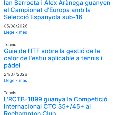
Ian Barroeta i Àlex Arànega guanyen
professionals
el Campionat d’Europa amb la
Competicions
Selecció Espanyola sub-16
Campionat
Social de
05/08/2026
Tennis
Llegeix més
Quadres
de Joc
Tennis
Guia de l'ITF sobre la gestió de la
Quadre
calor de l'estiu aplicable a tennis i
d'Honor
pàdel
Històric
del
24/07/2026
Campionat
Llegeix més
Social
Fotos
Tennis
L'RCTB-1899 guanya la Competició
Normativa
Internacional CTC 35+/45+ al
Pàdel
Roehampton Club