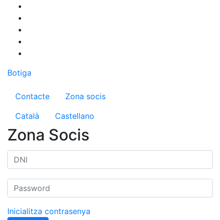
Vés
al
contingut
Botiga
Menú del compte d'usuari
Contacte
Zona socis
Català
Castellano
Zona Socis
Inicialitza contrasenya