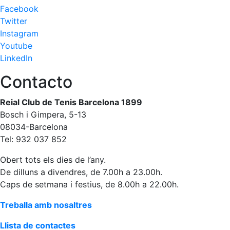
fisiosalut
Facebook
Twitter
Entrenaments
Instagram
personals
Youtube
Activitats
LinkedIn
dirigides
Piscina
Contacto
Normativa
Reial Club de Tenis Barcelona 1899
Bosch i Gimpera, 5-13
Restaurants
08034-Barcelona
Tel: 932 037 852
Restaurant
Obert tots els dies de l’any.
L'Snack
De dilluns a divendres, de 7.00h a 23.00h.
Casa Arilla
Caps de setmana i festius, de 8.00h a 22.00h.
Chill Out
Treballa amb nosaltres
Bar
Piscina
Llista de contactes