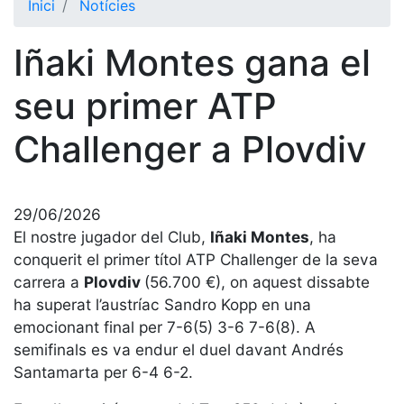
Inici
Notícies
El Club
Iñaki Montes gana el
Història
La nostra
seu primer ATP
història
Challenger a Plovdiv
Cronologia
Presidents
Organització
29/06/2026
Junta
El nostre jugador del Club,
Iñaki Montes
, ha
directiva
conquerit el primer títol ATP Challenger de la seva
Comissions
carrera a
Plovdiv
(56.700 €), on aquest dissabte
i comités
ha superat l’austríac Sandro Kopp en una
Estructura
emocionant final per 7-6(5) 3-6 7-6(8). A
executiva
semifinals es va endur el duel davant Andrés
Santamarta per 6-4 6-2.
Fundació