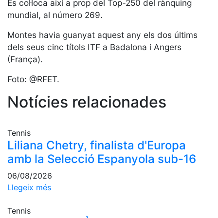
Serveis
Es col·loca així a prop del Top-250 del rànquing
mundial, al número 269.
Instal·lacions
Preguntes
Montes havia guanyat aquest any els dos últims
Freqüents
dels seus cinc títols ITF a Badalona i Angers
(FAQs)
(França).
Treballa amb
nosaltres
Foto: @RFET.
Notícies relacionades
Àrea esportiva
Tennis
Tennis
Escola de
Liliana Chetry, finalista d'Europa
tennis
amb la Selecció Espanyola sub-16
Next Gen
06/08/2026
Palmarès
equips
Llegeix més
Llegendes
Tennis
Jugadors