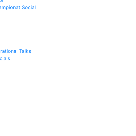
or
Campionat Social
rational Talks
cials