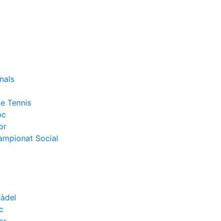
nals
e Tennis
oc
or
Campionat Social
Pàdel
c