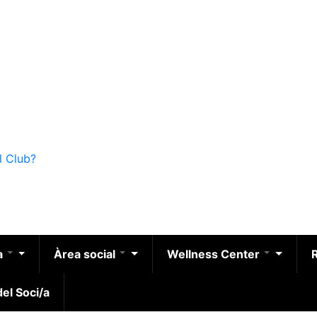
l Club?
a
Àrea social
Wellness Center
el Soci/a