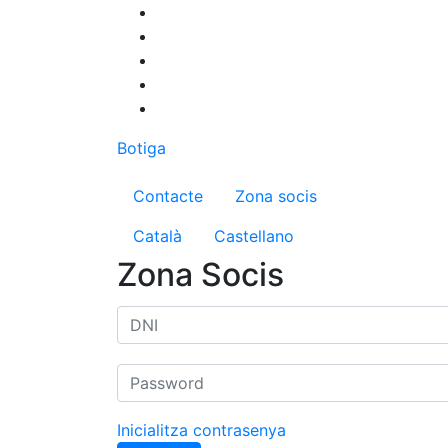
Vés
al
contingut
Botiga
Menú del compte d'us
Contacte
Zona socis
Català
Castellano
Zona Socis
Inicialitza contrasenya