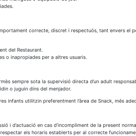
iades.
omportament correcte, discret i respectuós, tant envers el 
ient del Restaurant.
s o inapropiades per a altres usuaris.
ermès sempre sota la supervisió directa d’un adult responsab
idin o juguin dins del menjador.
s infants utilitzin preferentment l’àrea de Snack, més adeq
sió i d’actuació en cas d’incompliment de la present norma
respectar els horaris establerts per al correcte funcionamen