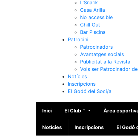
L'Snack
Casa Arilla
No accessible
Chill Out
Bar Piscina
Patrocini
Patrocinadors
Avantatges socials
Publicitat a la Revista
Vols ser Patrocinador de
Notícies
Inscripcions
El Godó del Soci/a
Inici
El Club
Àrea esportiv
Notícies
Inscripcions
El Godó d