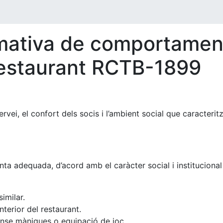
ativa de comportament
Restaurant RCTB-1899
ervei, el confort dels socis i l’ambient social que caracterit
nta adequada, d’acord amb el caràcter social i institucion
imilar.
nterior del restaurant.
ense mànigues o equipació de joc.