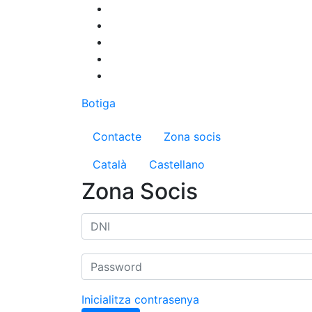
Vés
al
contingut
Botiga
Menú del compte d'us
Contacte
Zona socis
Català
Castellano
Zona Socis
Inicialitza contrasenya