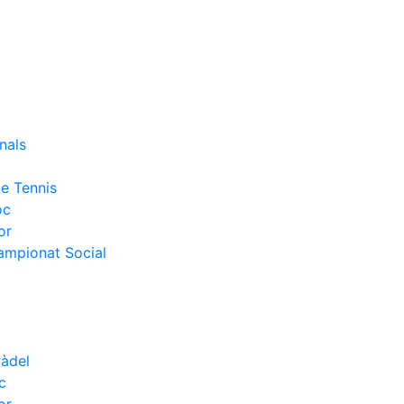
nals
e Tennis
oc
or
Campionat Social
Pàdel
c