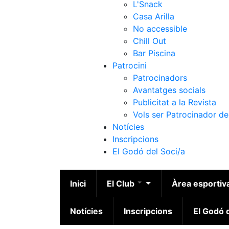
L'Snack
Casa Arilla
No accessible
Chill Out
Bar Piscina
Patrocini
Patrocinadors
Avantatges socials
Publicitat a la Revista
Vols ser Patrocinador de
Notícies
Inscripcions
El Godó del Soci/a
Inici
El Club
Àrea esportiv
Notícies
Inscripcions
El Godó d