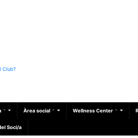
l Club?
a
Àrea social
Wellness Center
el Soci/a