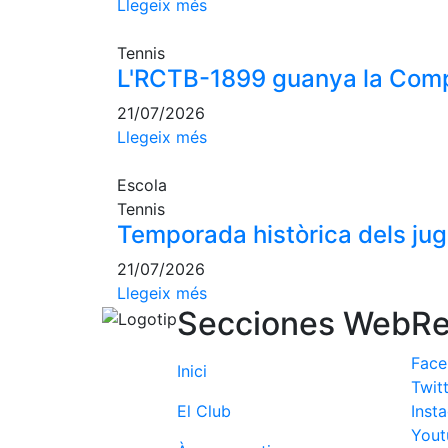
Llegeix més
Tennis
L'RCTB-1899 guanya la Comp
21/07/2026
Llegeix més
Escola
Tennis
Temporada històrica dels ju
21/07/2026
Llegeix més
Secciones Web
Re
Fac
Inici
Twit
El Club
Inst
Yout