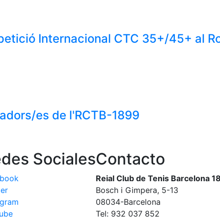
etició Internacional CTC 35+/45+ al 
gadors/es de l'RCTB-1899
des Sociales
Contacto
ebook
Reial Club de Tenis Barcelona 1
ter
Bosch i Gimpera, 5-13
agram
08034-Barcelona
ube
Tel: 932 037 852