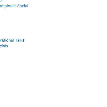
or
Campionat Social
rational Talks
cials