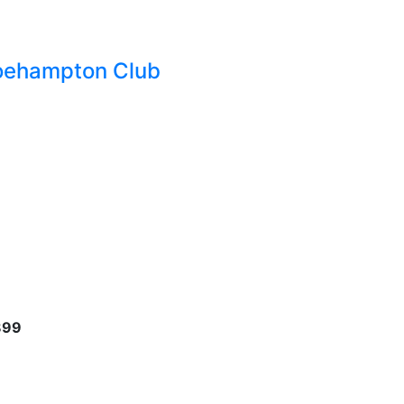
Roehampton Club
899