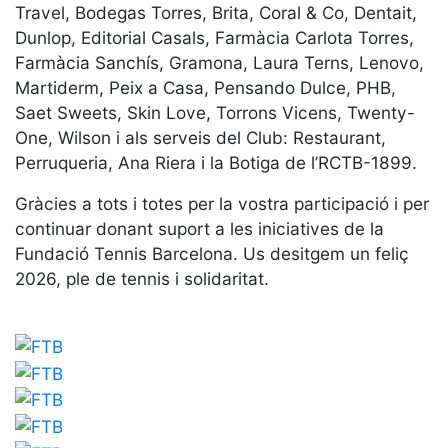
Travel, Bodegas Torres, Brita, Coral & Co, Dentait,
professionals
Dunlop, Editorial Casals, Farmàcia Carlota Torres,
Competicions
Farmàcia Sanchís, Gramona, Laura Terns, Lenovo,
Campionat
Martiderm, Peix a Casa, Pensando Dulce, PHB,
Social de
Saet Sweets, Skin Love, Torrons Vicens, Twenty-
Tennis
One, Wilson i als serveis del Club: Restaurant,
Quadres
Perruqueria, Ana Riera i la Botiga de l’RCTB-1899.
de Joc
Gràcies a tots i totes per la vostra participació i per
Quadre
d'Honor
continuar donant suport a les iniciatives de la
Fundació Tennis Barcelona. Us desitgem un feliç
Històric
del
2026, ple de tennis i solidaritat.
Campionat
Social
Fotos
Normativa
Pàdel