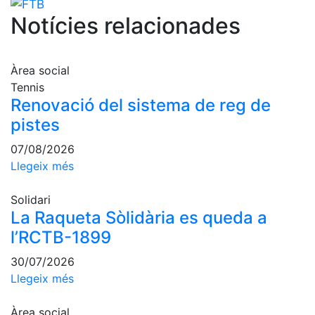
Escola de
Notícies relacionades
Pàdel
Campionat
Social Pàdel
Àrea social
Quadres
Tennis
de joc
Renovació del sistema de reg de
Quadre
pistes
d'Honor
07/08/2026
Històric
Llegeix més
del
Campionat
Social
Solidari
La Raqueta Sòlidària es queda a
Normativa
l’RCTB-1899
Altres esports
30/07/2026
Llegeix més
Àrea social
Àrea social