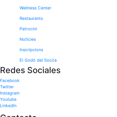
Patrocini
Wellness Center
Patrocinadors
Restaurants
Avantatges
Patrocini
socials
Notícies
Publicitat a la
Revista
Inscripcions
Vols ser
Patrocinador
El Godó del Soci/a
del Club?
Redes Sociales
Notícies
Facebook
Inscripcions
Twitter
Instagram
El
Youtube
Godó
LinkedIn
del
Soci/a