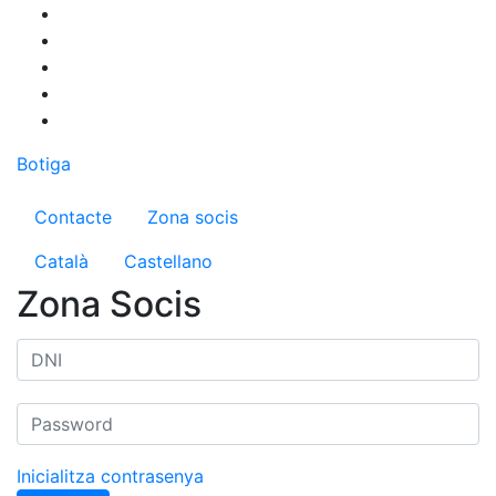
Vés
al
contingut
Botiga
Menú del compte d'usuari
Contacte
Zona socis
Català
Castellano
Zona Socis
Inicialitza contrasenya