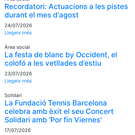
Activitats
Recordatori: Actuacions a les pistes
Socials
durant el mes d'agost
Sortides
culturals
24/07/2026
Llegeix més
Conferències
i
Inspirational
Àrea social
Talks
La festa de blanc by Occident, el
colofó a les vetllades d’estiu
Calendari
d'Activitats
23/07/2026
Socials
Llegeix més
Jocs de taula
Penyes del
Solidari
Club
La Fundació Tennis Barcelona
celebra amb èxit el seu Concert
Wellness
Solidari amb 'Por fin Viernes'
Center
17/07/2026
Servei de