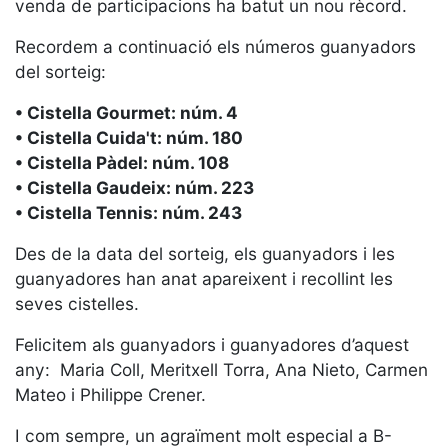
Serveis
venda de participacions ha batut un nou rècord.
Instal·lacions
Recordem a continuació els números guanyadors
Preguntes
del sorteig:
Freqüents
(FAQs)
• Cistella Gourmet: núm. 4
• Cistella Cuida't: núm. 180
Treballa amb
nosaltres
• Cistella Pàdel: núm. 108
• Cistella Gaudeix: núm. 223
Àrea esportiva
• Cistella Tennis: núm. 243
Tennis
Des de la data del sorteig, els guanyadors i les
guanyadores han anat apareixent i recollint les
Escola de
tennis
seves cistelles.
Next Gen
Felicitem als guanyadors i guanyadores d’aquest
Palmarès
any: Maria Coll, Meritxell Torra, Ana Nieto, Carmen
equips
Mateo i Philippe Crener.
Llegendes
I com sempre, un agraïment molt especial a B-
Jugadors