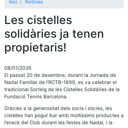
Inici
Notícies
El Club
Les cistelles
Història
La nostra
solidàries ja tenen
història
propietaris!
Cronologia
Presidents
Organització
08/01/2026
Junta
El passat 20 de desembre, durant la Jornada de
directiva
Nadal Familiar de l’RCTB-1899, es va celebrar el
Comissions
tradicional Sorteig de les Cistelles Solidàries de la
i comités
Fundació Tennis Barcelona
Estructura
Gràcies a la generositat dels socis i sòcies, les
executiva
cistelles han pogut lluir amb moltíssims productes a
Fundació
l’snack del Club durant les festes de Nadal, i la