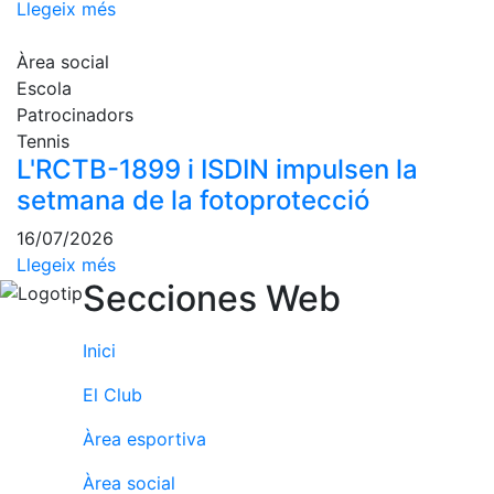
Llegeix més
fisiosalut
Entrenaments
Àrea social
personals
Escola
Activitats
Patrocinadors
dirigides
Tennis
Piscina
L'RCTB-1899 i ISDIN impulsen la
setmana de la fotoprotecció
Normativa
16/07/2026
Restaurants
Llegeix més
Secciones Web
Restaurant
L'Snack
Inici
Casa Arilla
El Club
Chill Out
Àrea esportiva
Bar
Piscina
Àrea social