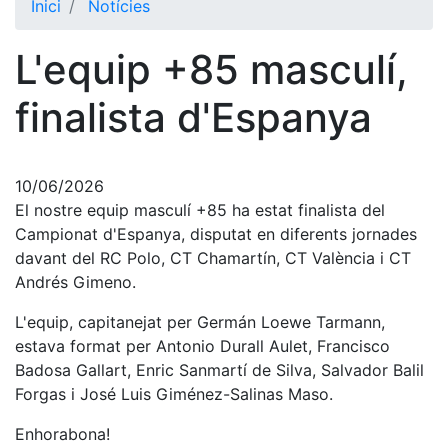
Inici
Notícies
El Club
L'equip +85 masculí,
Història
La nostra
finalista d'Espanya
història
Cronologia
Presidents
10/06/2026
El nostre equip masculí +85 ha estat finalista del
Organització
Campionat d'Espanya, disputat en diferents jornades
davant del RC Polo, CT Chamartín, CT València i CT
Junta
directiva
Andrés Gimeno.
Comissions
L'equip, capitanejat per Germán Loewe Tarmann,
i comités
estava format per Antonio Durall Aulet, Francisco
Estructura
Badosa Gallart, Enric Sanmartí de Silva, Salvador Balil
executiva
Forgas i José Luis Giménez-Salinas Maso.
Fundació
Enhorabona!