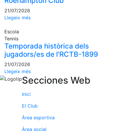
Roehampton Club
Escola de
Pàdel
21/07/2026
Llegeix més
Campionat
Social Pàdel
Escola
Quadres
Tennis
de joc
Temporada històrica dels
Quadre
jugadors/es de l'RCTB-1899
d'Honor
21/07/2026
Històric
del
Llegeix més
Campionat
Secciones Web
Social
Inici
Normativa
El Club
Altres esports
Àrea esportiva
Àrea social
Àrea social