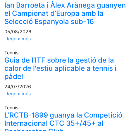
Ian Barroeta i Àlex Arànega guanyen
professionals
el Campionat d’Europa amb la
Competicions
Selecció Espanyola sub-16
Campionat
Social de
05/08/2026
Tennis
Llegeix més
Quadres
de Joc
Tennis
Guia de l'ITF sobre la gestió de la
Quadre
d'Honor
calor de l'estiu aplicable a tennis i
Històric
pàdel
del
Campionat
24/07/2026
Social
Llegeix més
Fotos
Tennis
Normativa
L'RCTB-1899 guanya la Competició
Internacional CTC 35+/45+ al
Pàdel