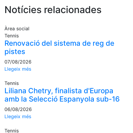
Serveis
Notícies relacionades
Instal·lacions
Preguntes
Freqüents
Àrea social
(FAQs)
Tennis
Treballa amb
Renovació del sistema de reg de
nosaltres
pistes
Àrea esportiva
07/08/2026
Llegeix més
Tennis
Escola de
Tennis
tennis
Liliana Chetry, finalista d'Europa
amb la Selecció Espanyola sub-16
Next Gen
Palmarès
06/08/2026
equips
Llegeix més
Llegendes
Tennis
Jugadors