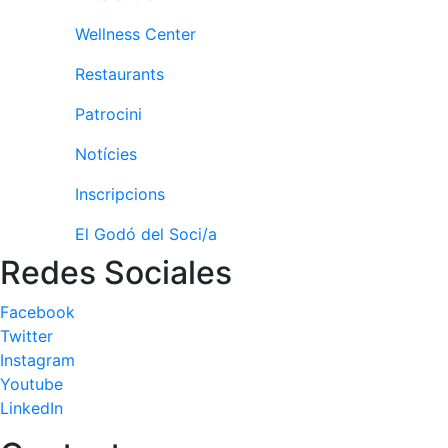
Activitats
Socials
Wellness Center
Sortides
Restaurants
culturals
Conferències
Patrocini
i
Inspirational
Notícies
Talks
Inscripcions
Calendari
d'Activitats
El Godó del Soci/a
Socials
Redes Sociales
Jocs de taula
Facebook
Penyes del
Club
Twitter
Instagram
Wellness
Youtube
Center
LinkedIn
Servei de