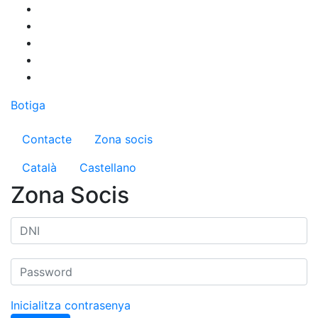
Vés
al
contingut
Botiga
Menú del compte d'usuari
Contacte
Zona socis
Català
Castellano
Zona Socis
Inicialitza contrasenya