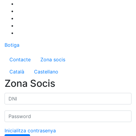
Vés
al
contingut
Botiga
Menú del compte d'usuari
Contacte
Zona socis
Català
Castellano
Zona Socis
Inicialitza contrasenya