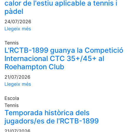
calor de l'estiu aplicable a tennis i
professionals
pàdel
Competicions
24/07/2026
Campionat
Llegeix més
Social de
Tennis
Tennis
Quadres
L'RCTB-1899 guanya la Competició
de Joc
Internacional CTC 35+/45+ al
Quadre
Roehampton Club
d'Honor
Històric
21/07/2026
del
Llegeix més
Campionat
Social
Escola
Fotos
Tennis
Temporada històrica dels
Normativa
jugadors/es de l'RCTB-1899
Pàdel
21/07/2026