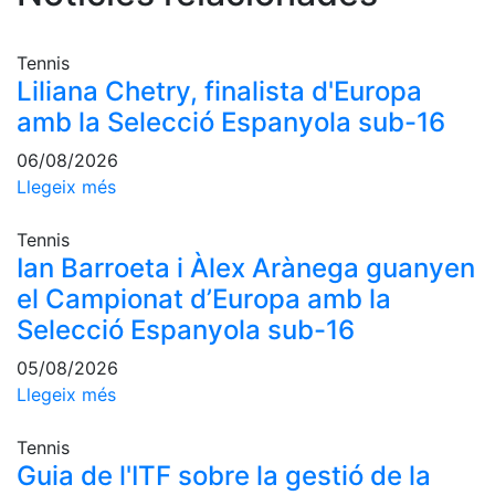
Serveis
Instal·lacions
Tennis
Preguntes
Liliana Chetry, finalista d'Europa
Freqüents
amb la Selecció Espanyola sub-16
(FAQs)
Treballa amb
06/08/2026
nosaltres
Llegeix més
Àrea esportiva
Tennis
Ian Barroeta i Àlex Arànega guanyen
Tennis
el Campionat d’Europa amb la
Escola de
Selecció Espanyola sub-16
tennis
Next Gen
05/08/2026
Llegeix més
Palmarès
equips
Tennis
Llegendes
Guia de l'ITF sobre la gestió de la
Jugadors