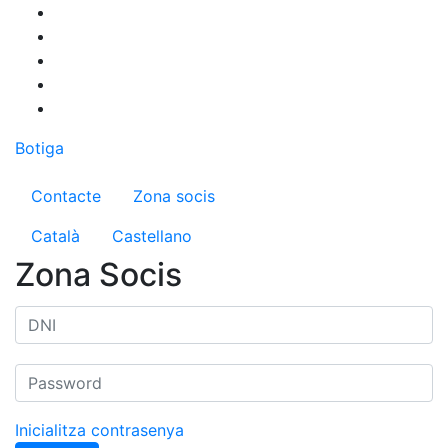
Vés
al
contingut
Botiga
Menú del compte d'usuari
Contacte
Zona socis
Català
Castellano
Zona Socis
Inicialitza contrasenya