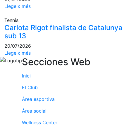
Escola de
Llegeix més
Pàdel
Campionat
Tennis
Social Pàdel
Carlota Rigot finalista de Catalunya
sub 13
Quadres
de joc
20/07/2026
Quadre
Llegeix més
d'Honor
Secciones Web
Històric
del
Inici
Campionat
Social
El Club
Normativa
Àrea esportiva
Altres esports
Àrea social
Àrea social
Wellness Center