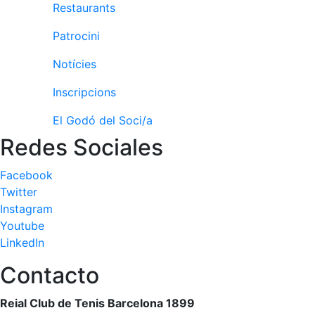
Activitats
Restaurants
Socials
Patrocini
Sortides
culturals
Notícies
Conferències
i
Inscripcions
Inspirational
Talks
El Godó del Soci/a
Redes Sociales
Calendari
d'Activitats
Facebook
Socials
Twitter
Jocs de taula
Instagram
Penyes del
Youtube
Club
LinkedIn
Wellness
Contacto
Center
Reial Club de Tenis Barcelona 1899
Servei de