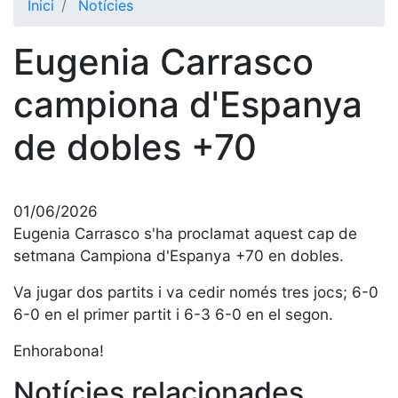
Inici
Notícies
El Club
Eugenia Carrasco
Història
La nostra
campiona d'Espanya
història
de dobles +70
Cronologia
Presidents
Organització
01/06/2026
Junta
Eugenia Carrasco s'ha proclamat aquest cap de
directiva
setmana Campiona d'Espanya +70 en dobles.
Comissions
Va jugar dos partits i va cedir només tres jocs; 6-0
i comités
6-0 en el primer partit i 6-3 6-0 en el segon.
Estructura
executiva
Enhorabona!
Fundació
Notícies relacionades