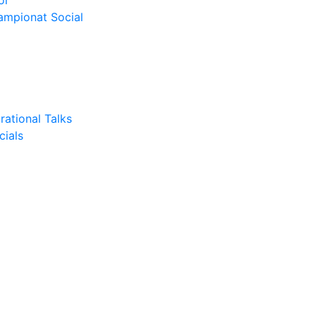
or
Campionat Social
rational Talks
cials