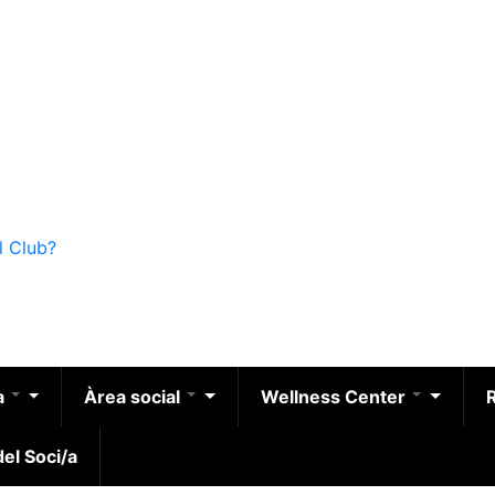
l Club?
a
Àrea social
Wellness Center
el Soci/a