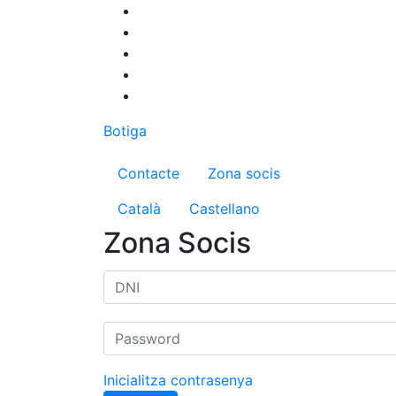
Vés
al
contingut
Botiga
Menú del compte d'us
Contacte
Zona socis
Català
Castellano
Zona Socis
Inicialitza contrasenya