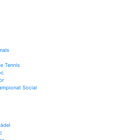
nals
e Tennis
oc
or
Campionat Social
Pàdel
c