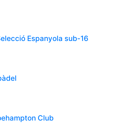
Selecció Espanyola sub-16
 pàdel
Roehampton Club