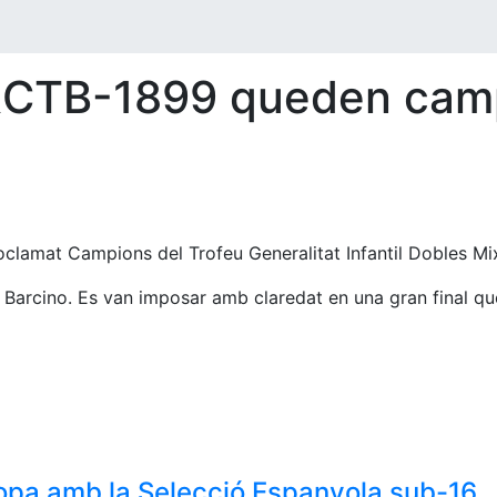
 l'RCTB-1899 queden cam
 proclamat Campions del Trofeu Generalitat Infantil Dobles M
 CT Barcino. Es van imposar amb claredat en una gran final q
uropa amb la Selecció Espanyola sub-16