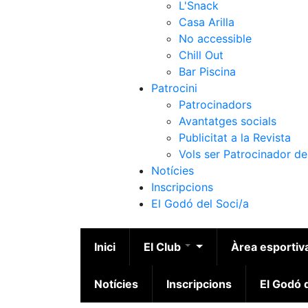
L'Snack
Casa Arilla
No accessible
Chill Out
Bar Piscina
Patrocini
Patrocinadors
Avantatges socials
Publicitat a la Revista
Vols ser Patrocinador de
Notícies
Inscripcions
El Godó del Soci/a
Inici
El Club
Àrea esportiv
Notícies
Inscripcions
El Godó d