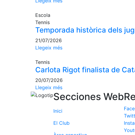
Llegeix més
Escola
Tennis
Temporada històrica dels ju
21/07/2026
Llegeix més
Tennis
Carlota Rigot finalista de Ca
20/07/2026
Llegeix més
Secciones Web
Re
Fac
Inici
Twit
El Club
Inst
Yout