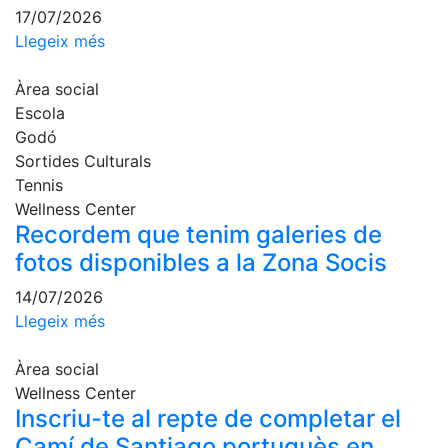
Escola de
17/07/2026
Pàdel
Llegeix més
Campionat
Social Pàdel
Àrea social
Escola
Quadres
Godó
de joc
Sortides Culturals
Quadre
Tennis
d'Honor
Wellness Center
Històric
Recordem que tenim galeries de
del
fotos disponibles a la Zona Socis
Campionat
Social
14/07/2026
Llegeix més
Normativa
Altres esports
Àrea social
Wellness Center
Àrea social
Inscriu-te al repte de completar el
Camí de Santiago portuguès en