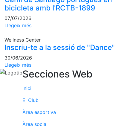
Activitats
bicicleta amb l'RCTB-1899
Socials
Sortides
07/07/2026
culturals
Llegeix més
Conferències
i
Wellness Center
Inspirational
Inscriu-te a la sessió de "Dance"
Talks
30/06/2026
Calendari
Llegeix més
d'Activitats
Secciones Web
Socials
Jocs de taula
Inici
Penyes del
Club
El Club
Àrea esportiva
Wellness
Center
Àrea social
Servei de