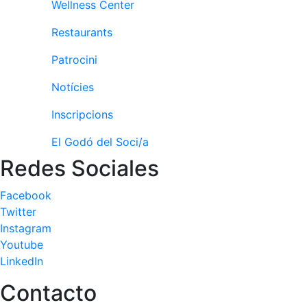
Wellness Center
fisiosalut
Entrenaments
Restaurants
personals
Patrocini
Activitats
dirigides
Notícies
Piscina
Inscripcions
Normativa
El Godó del Soci/a
Restaurants
Redes Sociales
Facebook
Restaurant
Twitter
L'Snack
Instagram
Casa Arilla
Youtube
Chill Out
LinkedIn
Bar
Contacto
Piscina