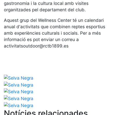
Serveis
gastronomia i la cultura local amb visites
Instal·lacions
organitzades pel departament del club.
Preguntes
Aquest grup del Wellness Center té un calendari
Freqüents
anual d'activitats que combinen reptes esportius
(FAQs)
amb experiències culturals i socials. Per a més
Treballa amb
informació es pot enviar un correu a
nosaltres
activitatsoutdoor@rctb1899.es
Àrea esportiva
Tennis
Escola de
tennis
Next Gen
Palmarès
equips
Llegendes
Notícies relacionades
Jugadors