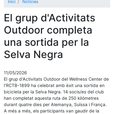
Inici
Notícies
El Club
El grup d'Activitats
Història
La nostra
Outdoor completa
història
una sortida per la
Cronologia
Presidents
Selva Negra
Organització
Junta
directiva
11/05/2026
Comissions
El grup d'Activitats Outdoor del Wellness Center de
i comités
l'RCTB-1899 ha celebrat amb èxit una sortida en
bicicleta per la Selva Negra. 14 socis/es del club
Estructura
executiva
han completat aquesta ruta de 250 kilómetres
durant quatre dies per Alemanya, Suïssa i França.
Fundació
A més a més, els participants van gaudir de la