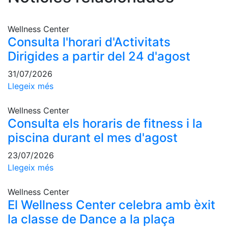
professionals
Competicions
Wellness Center
Campionat
Consulta l'horari d'Activitats
Social de
Dirigides a partir del 24 d'agost
Tennis
31/07/2026
Quadres
Llegeix més
de Joc
Quadre
Wellness Center
d'Honor
Consulta els horaris de fitness i la
Històric
piscina durant el mes d'agost
del
Campionat
23/07/2026
Social
Llegeix més
Fotos
Wellness Center
Normativa
El Wellness Center celebra amb èxit
la classe de Dance a la plaça
Pàdel