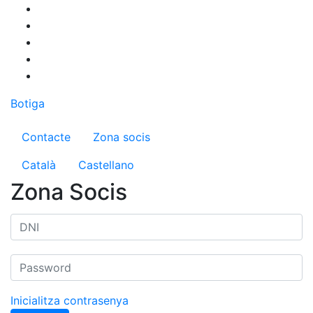
Vés
al
contingut
Botiga
Menú del compte d'usuari
Contacte
Zona socis
Català
Castellano
Zona Socis
Inicialitza contrasenya