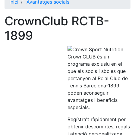
Inici
Avantatges socials
El Club
CrownClub RCTB-
Història
La nostra
1899
història
Cronologia
Presidents
CrownCLUB és un
programa exclusiu en el
Organització
que els socis i sòcies que
Junta
pertanyen al Reial Club de
directiva
Tennis Barcelona-1899
poden aconseguir
Comissions
i comités
avantatges i beneficis
especials.
Estructura
executiva
Regístra't ràpidament per
obtenir descomptes, regals
Fundació
i atenció personalitzada.