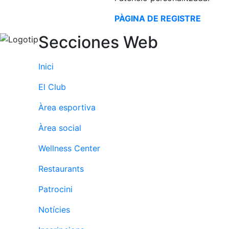
Serveis
Instal·lacions
PÀGINA DE REGISTRE
Preguntes
Secciones Web
Freqüents
(FAQs)
Inici
Treballa amb
nosaltres
El Club
Àrea esportiva
Àrea esportiva
Tennis
Àrea social
Escola de
Wellness Center
tennis
Restaurants
Next Gen
Palmarès
Patrocini
equips
Notícies
Llegendes
Jugadors