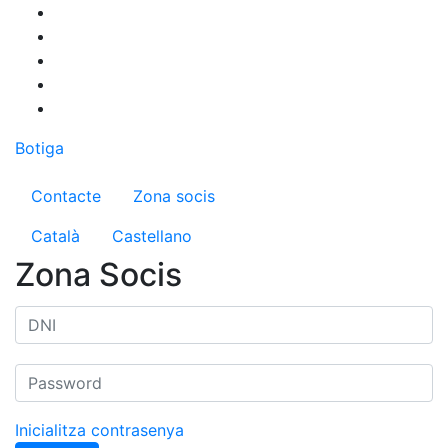
Vés
al
contingut
Botiga
Menú del compte d'usuari
Contacte
Zona socis
Català
Castellano
Zona Socis
Inicialitza contrasenya