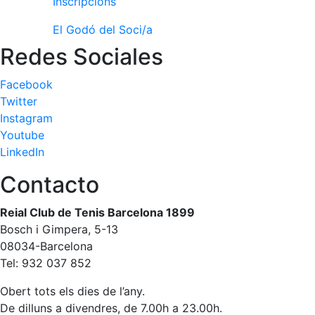
Inscripcions
professionals
El Godó del Soci/a
Competicions
Redes Sociales
Campionat
Social de
Tennis
Facebook
Twitter
Quadres
Instagram
de Joc
Youtube
Quadre
LinkedIn
d'Honor
Contacto
Històric
del
Campionat
Reial Club de Tenis Barcelona 1899
Social
Bosch i Gimpera, 5-13
Fotos
08034-Barcelona
Tel: 932 037 852
Normativa
Obert tots els dies de l’any.
Pàdel
De dilluns a divendres, de 7.00h a 23.00h.