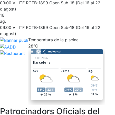
Entrenaments personals
L'Snack
09:00
VII ITF RCTB-1899 Open Sub-18 (Del 16 al 22
Activitats dirigides
Casa Arilla
d'agost)
16
Piscina
Chill Out
ag.
Normativa
Bar Piscina
09:00
VII ITF RCTB-1899 Open Sub-18 (Del 16 al 22
d'agost)
Patrocini
Notícies
Temperatura de la piscina
28ºC
Patrocinadors
Avantatges socials
Publicitat a la Revista
Vols ser Patrocinador del Club?
Inscripcions
El Godó del Soci/a
Patrocinadors Oficials del