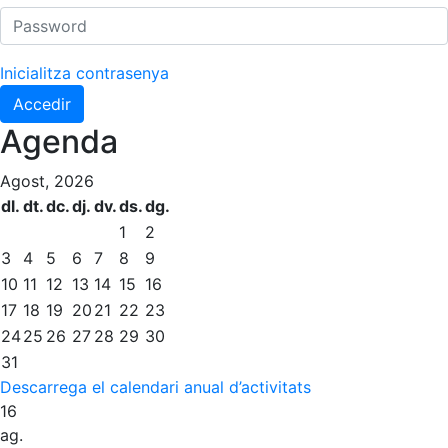
Normativa
Inicialitza contrasenya
Altres esports
Accedir
Àrea social
Agenda
Activitats Socials
Agost, 2026
Sortides culturals
dl.
dt.
dc.
dj.
dv.
ds.
dg.
Conferències i Inspirational Talks
1
2
3
4
5
6
7
8
9
Calendari d'Activitats Socials
10
11
12
13
14
15
16
Jocs de taula
17
18
19
20
21
22
23
Penyes del Club
24
25
26
27
28
29
30
31
Wellness Center
Restaurants
Descarrega el calendari anual d’activitats
16
Servei de fisiosalut
Restaurant
ag.