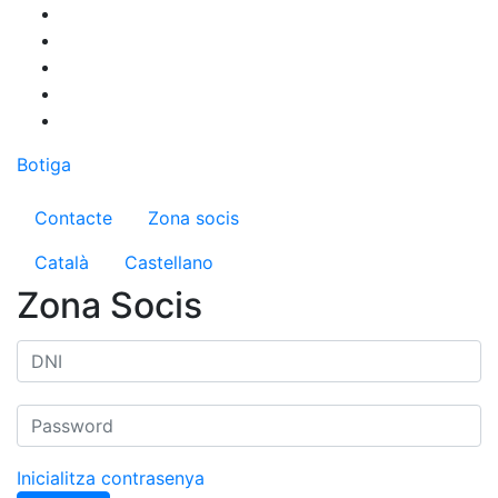
Vés
al
contingut
Botiga
Menú del compte d'usuari
Contacte
Zona socis
Català
Castellano
Zona Socis
Inicialitza contrasenya