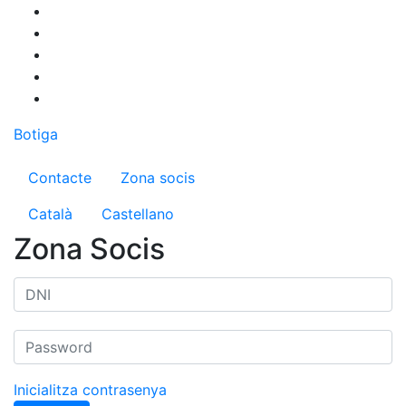
Vés
al
contingut
Botiga
Menú del compte d'usuari
Contacte
Zona socis
Català
Castellano
Zona Socis
Inicialitza contrasenya