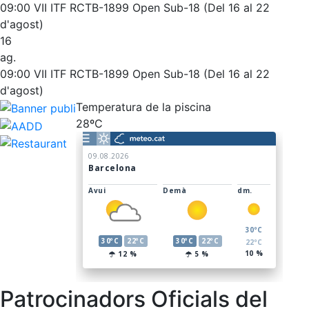
Entrenaments personals
L'Snack
09:00
VII ITF RCTB-1899 Open Sub-18 (Del 16 al 22
Activitats dirigides
Casa Arilla
d'agost)
16
Piscina
Chill Out
ag.
Normativa
Bar Piscina
09:00
VII ITF RCTB-1899 Open Sub-18 (Del 16 al 22
d'agost)
Patrocini
Notícies
Temperatura de la piscina
28ºC
Patrocinadors
Avantatges socials
Publicitat a la Revista
Vols ser Patrocinador del Club?
Inscripcions
El Godó del Soci/a
Patrocinadors Oficials del