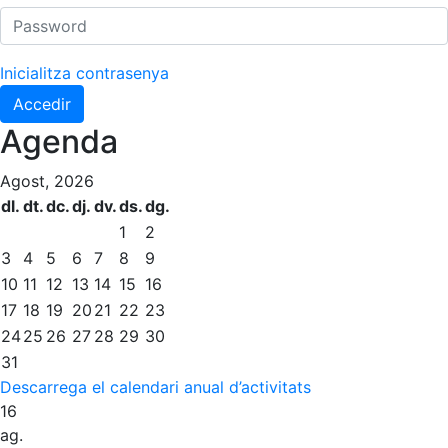
Normativa
Inicialitza contrasenya
Altres esports
Accedir
Àrea social
Agenda
Activitats Socials
Agost, 2026
Sortides culturals
dl.
dt.
dc.
dj.
dv.
ds.
dg.
Conferències i Inspirational Talks
1
2
3
4
5
6
7
8
9
Calendari d'Activitats Socials
10
11
12
13
14
15
16
Jocs de taula
17
18
19
20
21
22
23
Penyes del Club
24
25
26
27
28
29
30
31
Wellness Center
Restaurants
Descarrega el calendari anual d’activitats
16
Servei de fisiosalut
Restaurant
ag.